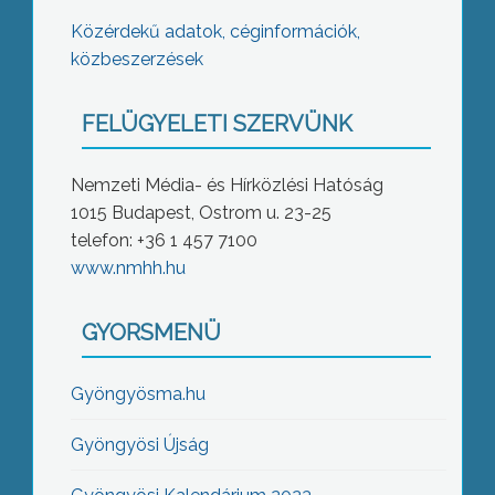
Közérdekű adatok, céginformációk,
közbeszerzések
FELÜGYELETI SZERVÜNK
Nemzeti Média- és Hírközlési Hatóság
1015 Budapest, Ostrom u. 23-25
telefon: +36 1 457 7100
www.nmhh.hu
GYORSMENÜ
Gyöngyösma.hu
Gyöngyösi Újság