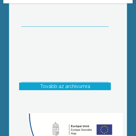
foglalnak el a városról készült
képeslapok
Tovább az archívumra