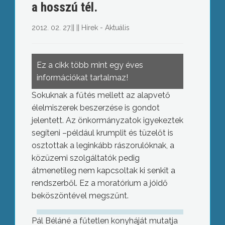
a hosszú tél.
2012. 02. 27.
||
||
Hírek - Aktuális
Ez a cikk több mint egy éves
információkat tartalmaz!
Sokuknak a fűtés mellett az alapvető
élelmiszerek beszerzése is gondot
jelentett. Az önkormányzatok igyekeztek
segíteni –például krumplit és tüzelőt is
osztottak a leginkább rászorulóknak, a
közüzemi szolgáltatók pedig
átmenetileg nem kapcsoltak ki senkit a
rendszerből. Ez a moratórium a jóidő
beköszöntével megszűnt.
Pál Béláné a fűtetlen konyháját mutatja