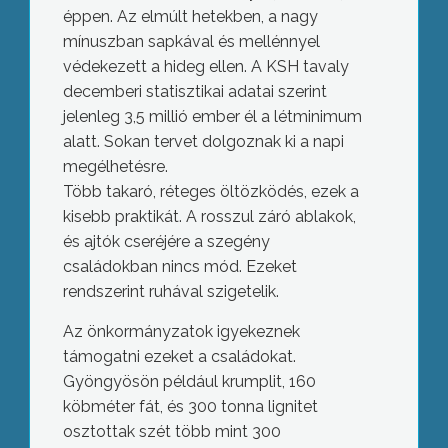
éppen. Az elmúlt hetekben, a nagy
mínuszban sapkával és mellénnyel
védekezett a hideg ellen. A KSH tavaly
decemberi statisztikai adatai szerint
jelenleg 3,5 millió ember él a létminimum
alatt. Sokan tervet dolgoznak ki a napi
megélhetésre.
Több takaró, réteges öltözködés, ezek a
kisebb praktikát. A rosszul záró ablakok,
és ajtók cseréjére a szegény
családokban nincs mód. Ezeket
rendszerint ruhával szigetelik.
Az önkormányzatok igyekeznek
támogatni ezeket a családokat.
Gyöngyösön például krumplit, 160
köbméter fát, és 300 tonna lignitet
osztottak szét több mint 300