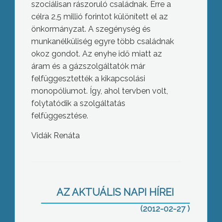
szociálisan rászoruló családnak. Erre a
célra 2,5 millió forintot különített el az
önkormányzat. A szegénység és
munkanélküliség egyre több családnak
okoz gondot. Az enyhe idő miatt az
áram és a gázszolgáltatók már
felfüggesztették a kikapcsolási
monopóliumot. Így, ahol tervben volt,
folytatódik a szolgáltatás
felfüggesztése.
Vidák Renáta
Átadták a legnagyobb hazai
pénzintézet megújult gyöngyösi fiókját
AZ AKTUÁLIS NAPI HÍREI
(2012-02-27 )