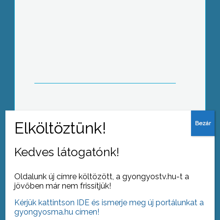
Gyertyagyújtással és múltidézéssel
emlékezett meg a Jobbik gyöngyösi
alapszervezete idén a Kommunizmus
Áldozatainak Emléknapjáról az 56-os
emlékműné
A gyöngyösi Gyöngyszem
Nagycsaládos Csoport is csatlakozott
idén a Nőj nagyra című
családtámogató programsorozathoz
Kedves látogatónk!
Oldalunk új címre költözött, a gyongyostv.hu-t a
jövőben már nem frissítjük!
Kérjük kattintson IDE és ismerje meg új portálunkat a
Gyöngyös 20. századi történelmének
gyongyosma.hu címen!
dokumentumai között előkelő helyet