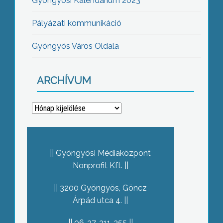
Gyöngyösi Kalendárium 2023
Pályázati kommunikáció
Gyöngyös Város Oldala
ARCHÍVUM
Archívum
Gyöngyösi Médiaközpont
Nonprofit Kft.
3200 Gyöngyös, Göncz
Árpád utca 4.
06-37-311-355