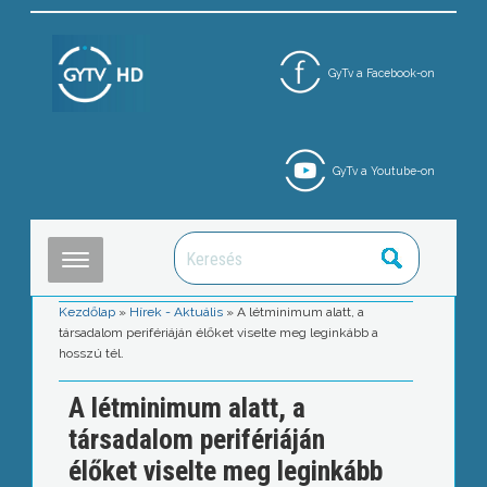
GyTv a Facebook-on
GyTv a Youtube-on
Kezdőlap
»
Hírek - Aktuális
»
A létminimum alatt, a
társadalom perifériáján élőket viselte meg leginkább a
hosszú tél.
A létminimum alatt, a
társadalom perifériáján
élőket viselte meg leginkább