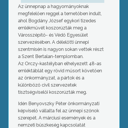
Az ünnepnap a hagyományoknak
megfelelően reggel a temetőben indult,
ahol Bogdány József egykori tizedes
emlékművét koszorúzták meg a
Városszépítő- és Védő Egyesület
szervezésében. A délelőtti ünnepi
szentmisén is nagyon sokan vettek részt
a Szent Bertalan-templomban.
Az Orczy-kastélyban elhelyezett 48-as
emléktáblát egy rövid műsort követően
az önkormányzat, a pártok és a
különböző civil szervezetek
tisztségviselői koszorúzták meg.
Idén Benyovszky Péter önkormányzati
képviselő vállalta fel az ünnepi szónok
szerepét. A márciusi események és a
nemzeti büszkeség kapcsolatát