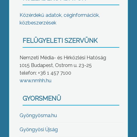
Közérdekű adatok, céginformációk,
közbeszerzések
FELÜGYELETI SZERVÜNK
Nemzeti Média- és Hírközlési Hatóság
1015 Budapest, Ostrom u. 23-25
telefon: +36 1 457 7100
www.nmhh.hu
GYORSMENÜ
Gyöngyösma.hu
Gyöngyösi Újság