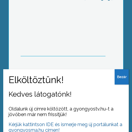
Abasáron is megemlékeztek az 1848.
március 15-i történésekről
Az 1848-49- es eseményekre
emlékezve tartottak ünnepi műsort a
Berze Nagy János Gimnázium tanulói
Kedves látogatónk!
Oldalunk új címre költözött, a gyongyostv.hu-t a
jövőben már nem frissítjük!
Kérjük kattintson IDE és ismerje meg új portálunkat a
A hazaszeretetről, összefogásról és
gyongyosma.hu címen!