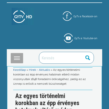
GyTv a Facebook-on
GyTv a Youtube-on
Kezdőlap
»
Hírek - Aktuális
»
Az egyes történelmi
korokban az épp érvényes hatalmak eltérő módon
viszonyultak 1848 forradalmi örökségéhez, pedig ez az
ünnep is erősíti a nemzeti büszkeséget
Az egyes történelmi
korokban az épp érvényes