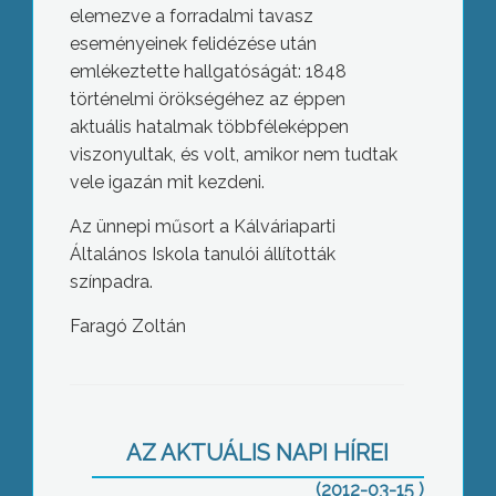
elemezve a forradalmi tavasz
eseményeinek felidézése után
emlékeztette hallgatóságát: 1848
történelmi örökségéhez az éppen
aktuális hatalmak többféleképpen
viszonyultak, és volt, amikor nem tudtak
vele igazán mit kezdeni.
Az ünnepi műsort a Kálváriaparti
Általános Iskola tanulói állították
színpadra.
Faragó Zoltán
Helyi intézmények, civil szervezetek és
a politikai pártok képviselői együtt
emlékeztek meg a március 15-i
eseményekről Jászárokszálláson
AZ AKTUÁLIS NAPI HÍREI
(2012-03-15 )