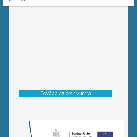
összetartozásról szólt a Káró Színkör
ünnepi műsora
Tovább az archívumra