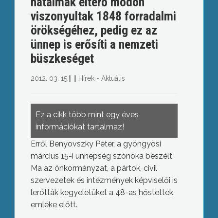
hatalmak eltérő módon
viszonyultak 1848 forradalmi
örökségéhez, pedig ez az
ünnep is erősíti a nemzeti
büszkeséget
2012. 03. 15.
||
||
Hírek - Aktuális
Ez a cikk több mint egy éves
információkat tartalmaz!
Erről Benyovszky Péter, a gyöngyösi
március 15-i ünnepség szónoka beszélt.
Ma az önkormányzat, a pártok, civil
szervezetek és intézmények képviselői is
lerótták kegyeletüket a 48-as hőstettek
emléke előtt.