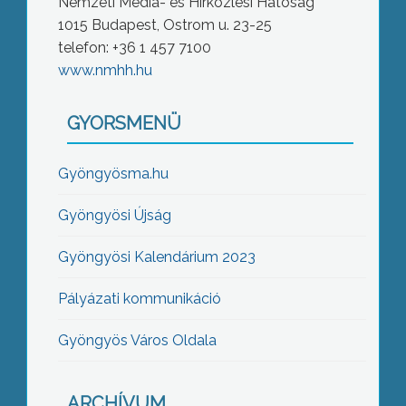
Nemzeti Média- és Hírközlési Hatóság
1015 Budapest, Ostrom u. 23-25
telefon: +36 1 457 7100
www.nmhh.hu
GYORSMENÜ
Gyöngyösma.hu
Gyöngyösi Újság
Gyöngyösi Kalendárium 2023
Pályázati kommunikáció
Gyöngyös Város Oldala
ARCHÍVUM