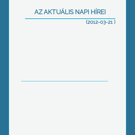
polgárőrök és kvadosok Futó János
hatvani tűzoltó parancsnok helyettest,
AZ AKTUÁLIS NAPI HÍREI
aki tegnap délelőtt fél tízkor tűnt el a
munkahelyéről, a hatvani
(2012-03-21 )
tűzoltóságról
Nincs könnyű helyzetben, akire mátrai
kirándulás közben jön rá a szükség
Az LMP szerint az ügynökügyek
tisztázása és a párt által
népszavazásra bocsátandó kérdések
egyaránt fontosak a magyar
társadalom számára – derült ki kedd
esti Fórumunkból