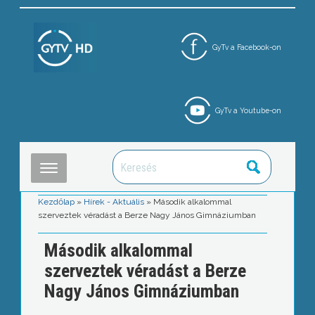
GyTv a Facebook-on
GyTv a Youtube-on
Kezdőlap
»
Hírek - Aktuális
»
Második alkalommal
szerveztek véradást a Berze Nagy János Gimnáziumban
Második alkalommal
szerveztek véradást a Berze
Nagy János Gimnáziumban