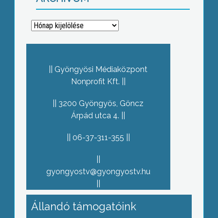
Archívum
Gyöngyösi Médiaközpont
Nonprofit Kft.
3200 Gyöngyös, Göncz
Árpád utca 4.
06-37-311-355
gyongyostv@gyongyostv.hu
Állandó támogatóink