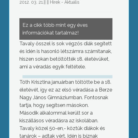
2012. 03. 21.
||
||
Hírek - Aktuális
Ez a cikk több mint egy éves
információkat tartalmaz!
Tavaly ősszel is sok végzős diák segített
és idén is hasonló létszámra számítanak,
hiszen sokan betöltötték 18. életévüket,
ami a véradás egyik feltétele.
Tóth Krisztina januárban töltötte be a 18.
életévét, így ez az első véradása a Berze
Nagy János Gimnáziumban. Fontosnak
tartja, hogy segítsen másokon.
Második alkalommal került sor a
kiszállásos véradásra az iskolában.
Tavaly közel 50-en,- köztük diákok és
tanárok – adtak vért. Idén is bíznak