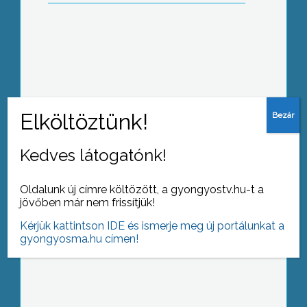
Kullancsveszélyre hívja fel a figyelmet
legutóbbi közleményében a
Népegészségügyi Szakigazgatási
Szerv, mivel március végétől június
elejéig tapasztalható a legmagasabb
aktivitási csúcsa a vérszívóknak
Kedves látogatónk!
Több mint egy tucat érmet hoztak el
Oldalunk új címre költözött, a gyongyostv.hu-t a
az abasári borászok egy országos
jövőben már nem frissítjük!
borversenyről
Kérjük kattintson IDE és ismerje meg új portálunkat a
gyongyosma.hu címen!