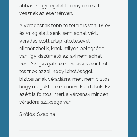
abban, hogy legalább ennyien részt
vesznek az eseményen.
A véradásnak több feltétele is van. 18 év
és 51 kg alatt senki sem adhat vért.
Véradás előtt űrlap kitöltésével
ellenőrizhetik, kinek milyen betegsége
van, így kiszűrhető az, aki nem adhat
vért. Az igazgató elmondása szerint jót
tesznek azzal, hogy lehetőséget
biztosítanak véradásra, mert nem biztos,
hogy maguktól elmennének a diákok. Ez
azért is fontos, mert a városnak minden
véradóra szüksége van.
Szőlősi Szabina
Nagy erőkkel keresik rendőrök,