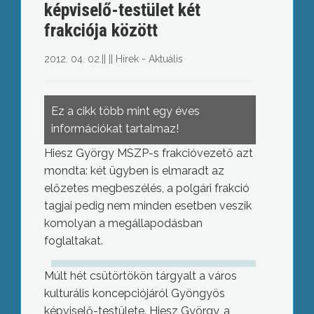
képviselő-testület két
frakciója között
2012. 04. 02.
||
||
Hírek - Aktuális
Ez a cikk több mint egy éves
információkat tartalmaz!
Hiesz György MSZP-s frakcióvezető azt
mondta: két ügyben is elmaradt az
előzetes megbeszélés, a polgári frakció
tagjai pedig nem minden esetben veszik
komolyan a megállapodásban
foglaltakat.
Múlt hét csütörtökön tárgyalt a város
kulturális koncepciójáról Gyöngyös
képviselő-testülete. Hiesz György, a