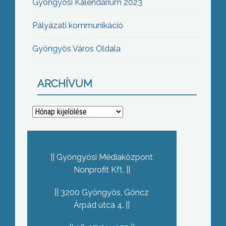
Gyöngyösi Kalendárium 2023
Pályázati kommunikáció
Gyöngyös Város Oldala
ARCHÍVUM
Archívum
Gyöngyösi Médiaközpont
Nonprofit Kft.
3200 Gyöngyös, Göncz
Árpád utca 4.