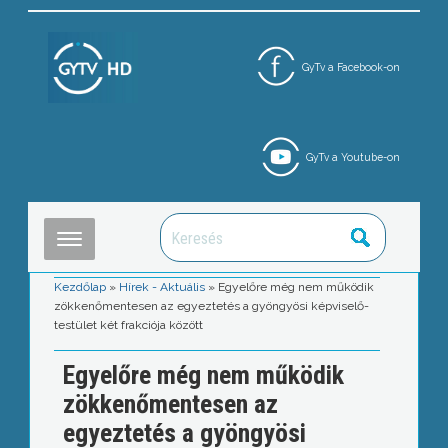
GyTv a Facebook-on
GyTv a Youtube-on
Kezdőlap
»
Hírek - Aktuális
»
Egyelőre még nem működik
zökkenőmentesen az egyeztetés a gyöngyösi képviselő-
testület két frakciója között
Egyelőre még nem működik
zökkenőmentesen az
egyeztetés a gyöngyösi