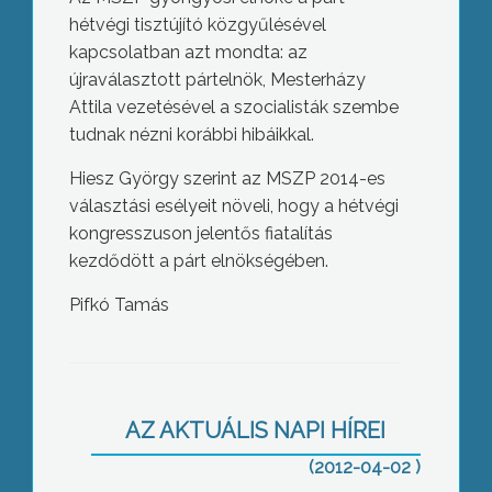
hétvégi tisztújító közgyűlésével
kapcsolatban azt mondta: az
újraválasztott pártelnök, Mesterházy
Attila vezetésével a szocialisták szembe
tudnak nézni korábbi hibáikkal.
Hiesz György szerint az MSZP 2014-es
választási esélyeit növeli, hogy a hétvégi
kongresszuson jelentős fiatalítás
kezdődött a párt elnökségében.
Pifkó Tamás
Április 1-én ünnepélyes
állománygyűlésen iktatták be a
gyöngyösi tűzoltóparancsnokot és a
katasztrófavédelmi kirendeltség új
AZ AKTUÁLIS NAPI HÍREI
vezetőjét
(2012-04-02 )