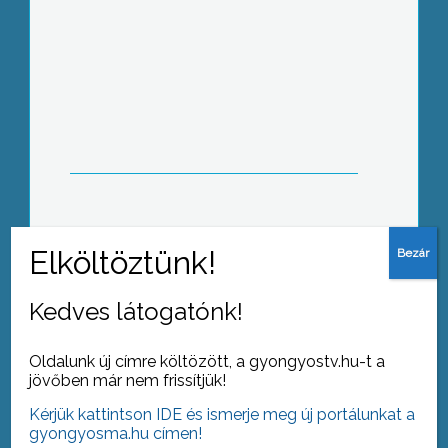
Április 2-a az Autizmus Világnapja
Stagnáló állami és csökkenő
önkormányzati támogatások mellett
kell végeznie idősgondozási feladatait
a Máltai Szeretetszolgálat Mátravidéki
Kedves látogatónk!
Csoportjának 2012-ben
Oldalunk új címre költözött, a gyongyostv.hu-t a
jövőben már nem frissítjük!
Kérjük kattintson IDE és ismerje meg új portálunkat a
Rákóczi unokáivá avatták a II. Rákóczi
gyongyosma.hu címen!
Ferenc Katolikus Általános Iskola elsős