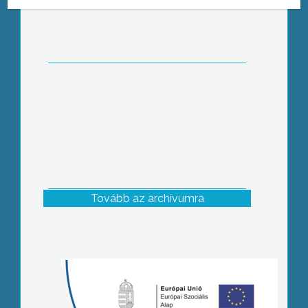
tanulóit
Tovább az archívumra