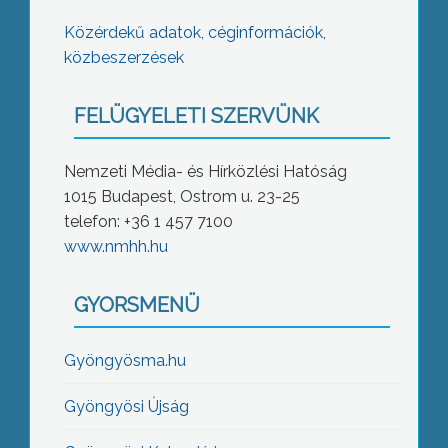
Közérdekű adatok, céginformációk,
közbeszerzések
FELÜGYELETI SZERVÜNK
Nemzeti Média- és Hírközlési Hatóság
1015 Budapest, Ostrom u. 23-25
telefon: +36 1 457 7100
www.nmhh.hu
GYORSMENÜ
Gyöngyösma.hu
Gyöngyösi Újság