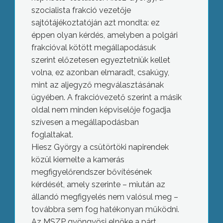
szocialista frakció vezetője
sajtótájékoztatóján azt mondta: ez
éppen olyan kérdés, amelyben a polgári
frakcióval kötött megállapodásuk
szerint előzetesen egyeztetniük kellet
volna, ez azonban elmaradt, csakúgy,
mint az aljegyző megválasztásának
ügyében. A frakcióvezető szerint a másik
oldal nem minden képviselője fogadja
szívesen a megállapodásban
foglaltakat.
Hiesz György a csütörtöki napirendek
közül kiemelte a kamerás
megfigyelőrendszer bővítésének
kérdését, amely szerinte – miután az
állandó megfigyelés nem valósul meg –
továbbra sem fog hatékonyan működni.
Az MSZP gyöngyösi elnöke a párt