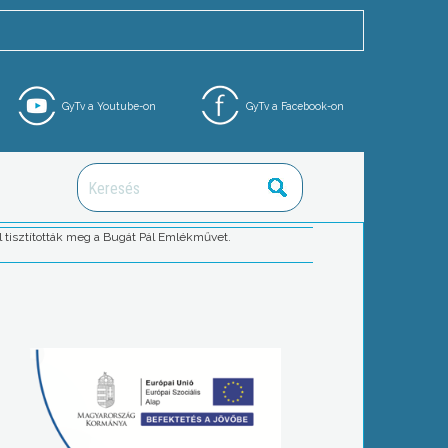
GyTv a Youtube-on
GyTv a Facebook-on
 tisztították meg a Bugát Pál Emlékművet.