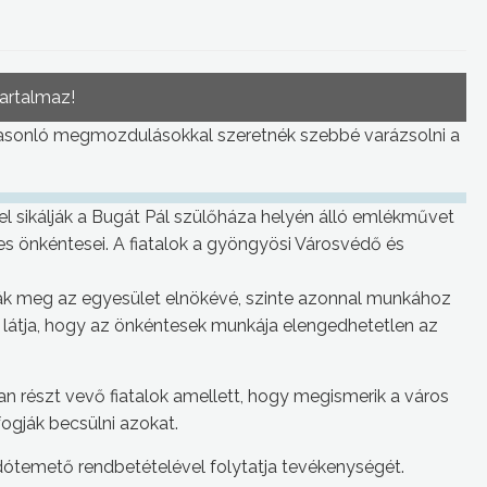
tartalmaz!
hasonló megmozdulásokkal szeretnék szebbé varázsolni a
el sikálják a Bugát Pál szülőháza helyén álló emlékművet
es önkéntesei. A fiatalok a gyöngyösi Városvédő és
ták meg az egyesület elnökévé, szinte azonnal munkához
t látja, hogy az önkéntesek munkája elengedhetetlen az
 részt vevő fiatalok amellett, hogy megismerik a város
ogják becsülni azokat.
idótemető rendbetételével folytatja tevékenységét.