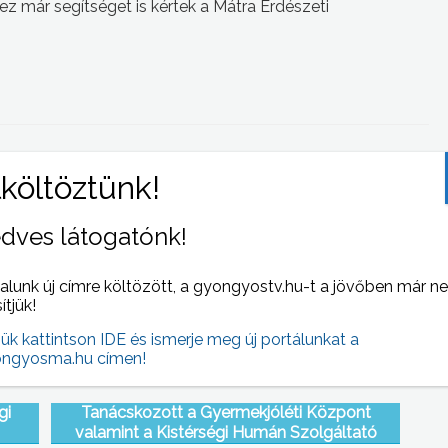
 már segítséget is kértek a Mátra Erdészeti
 NAPI HÍREI
(2012-04-06 )
dves látogatónk!
alunk új címre költözött, a gyongyostv.hu-t a jövőben már n
sítjük!
jük kattintson IDE és ismerje meg új portálunkat a
ngyosma.hu címen!
gi
Tanácskozott a Gyermekjóléti Központ
valamint a Kistérségi Humán Szolgáltató