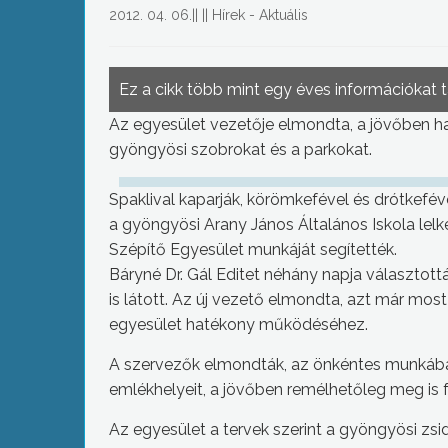
2012. 04. 06.
||
||
Hírek - Aktuális
Ez a cikk több mint egy éves információkat 
Az egyesület vezetője elmondta, a jövőben 
gyöngyösi szobrokat és a parkokat.
Spaklival kaparják, körömkefével és drótkefév
a gyöngyösi Arany János Általános Iskola lelk
Szépítő Egyesület munkáját segítették.
Báryné Dr. Gál Editet néhány napja választot
is látott. Az új vezető elmondta, azt már mos
egyesület hatékony működéséhez.
A szervezők elmondták, az önkéntes munkában
emlékhelyeit, a jövőben remélhetőleg meg is f
Az egyesület a tervek szerint a gyöngyösi zs