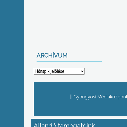
ARCHÍVUM
Archívum
Gyöngyösi Médiaközpont 
Állandó támogatóink