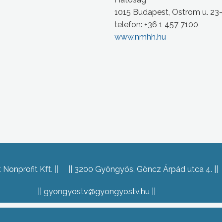
1015 Budapest, Ostrom u. 23
telefon: +36 1 457 7100
www.nmhh.hu
Nonprofit Kft.
3200 Gyöngyös, Göncz Árpád utca 4.
gyongyostv@gyongyostv.hu