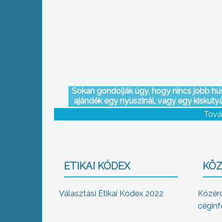
beruházása kapcsán a Nemzeti Fejleszt
Ügynökség
Sokan gondolják úgy, hogy nincs jobb hú
ajándék egy nyuszinál, vagy egy kiskutyá
Tová
ETIKAI KÓDEX
KÖZ
Választási Etikai Kódex 2022
Közér
céginf