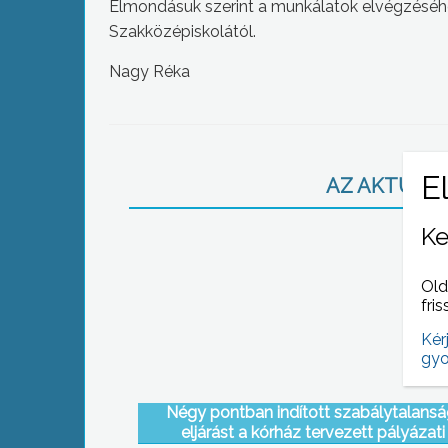
Elmondásuk szerint a munkálatok elvégzéséhez
Szakközépiskolától.
Nagy Réka
AZ AKTUÁLIS
Ke
Old
fris
Kér
gyo
Négy pontban indított szabálytalansá
eljárást a kórház tervezett pályázati