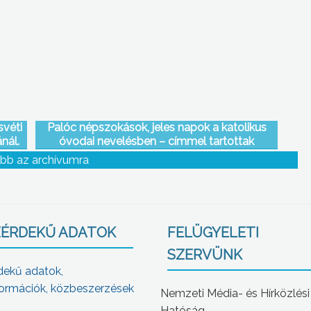
ési
Központ Családsegítő Szolgálata
svéti
Palóc népszokások, jeles napok a katolikus
nál.
óvodai nevelésben – címmel tartottak
országos konferenciát a gyöngyösi Szent
bb az archívumra
Erzsébet Katolikus Óvodában
ÉRDEKŰ ADATOK
FELÜGYELETI
SZERVÜNK
dekű adatok,
ormációk, közbeszerzések
Nemzeti Média- és Hírközlési
Hatóság