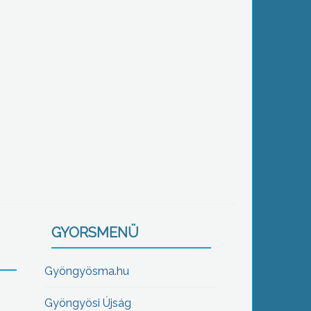
GYORSMENÜ
Gyöngyösma.hu
Gyöngyösi Újság