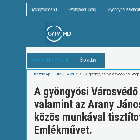
Gyöngyösma.hu
Gyöngyösi Újság
Gyöngyösi Kalendá
Hírek – ARCHÍVUM
Élő adás
Kezdőlap
»
Hírek - Aktuális
»
A gyöngyösi Városvédő és Szépí
A gyöngyösi Városvédő 
valamint az Arany Jáno
közös munkával tisztíto
Emlékművet.