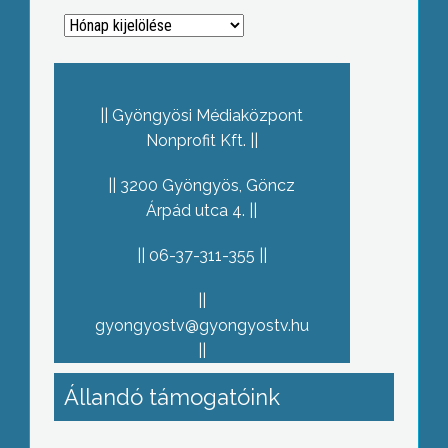
Archívum
Gyöngyösi Médiaközpont
Nonprofit Kft.
3200 Gyöngyös, Göncz
Árpád utca 4.
06-37-311-355
gyongyostv@gyongyostv.hu
Állandó támogatóink