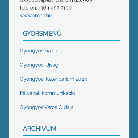
1015 Budapest, Ostrom u. 23-25
telefon: +36 1 457 7100
www.nmhh.hu
GYORSMENÜ
Gyöngyösma.hu
Gyöngyösi Újság
Gyöngyösi Kalendárium 2023
Pályázati kommunikáció
Gyöngyös Város Oldala
ARCHÍVUM