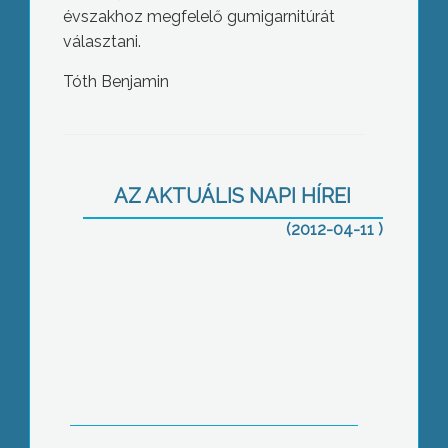
évszakhoz megfelelő gumigarnitúrát
választani.
Tóth Benjamin
A magas üzemanyagárak ellen
tiltakozik a Societas
AZ AKTUÁLIS NAPI HÍREI
(2012-04-11 )
Már csak néhány hétig kell türelemmel
lenniük a gyöngyösieknek – a
funkcióbővítő városrehabilitációs
projekt a befejezéséhez közeledik