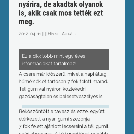
nyárira, de akadtak olyanok
is, akik csak mos tették ezt
meg.
2012. 04. 11.
||
||
Hírek - Aktuális
Ez a cikk több mint egy éves
információkat tartalmaz!
A csere már időszerű, mivel a napi átlag
hőmérséklet tartósan 7 fok felett marad.
Téli gumival nyáron közlekedni
gazdaságtalan és balesetveszélyes is.
Beköszöntött a tavasz és ezzel együtt
elérkezett a nyári gumi szezonja.
7 fok felett ajánlott lecserélni a téli gumit
nyári abroncsra. A téli gumi jóval puhább