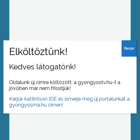
A tervezettől több mint 60 millió Ft-tal
több helyi adó folyt be az
önkormányzathoz Gyöngyösön a
március 15-i határidőig
Kedves látogatónk!
Hagyományokhoz hűen idén is
megtartották a költészetnapi
Oldalunk új címre költözött, a gyongyostv.hu-t a
ünnepséget a Kálváriaparti Általános
jövőben már nem frissítjük!
Iskola és Sportiskolában
Kérjük kattintson IDE és ismerje meg új portálunkat a
gyongyosma.hu címen!