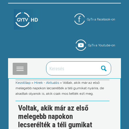
GyTv a Facebook-on
GyTv a Youtube-on
Kezdőlap
»
Hírek - Aktuális
»
Voltak, akik már az első
melegebb napokon lecserélték a téli gumikat nyárira, de
akadtak olyanok is, akik csak mos tették ezt meg.
Voltak, akik már az első
melegebb napokon
lecserélték a téli gumikat