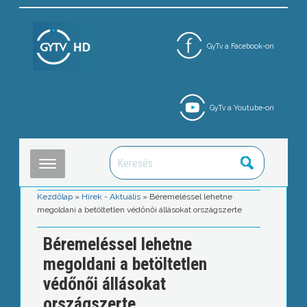
GyTv a Facebook-on
GyTv a Youtube-on
Kezdőlap
»
Hírek - Aktuális
»
Béremeléssel lehetne
megoldani a betöltetlen védőnői állásokat országszerte
Béremeléssel lehetne
megoldani a betöltetlen
védőnői állásokat
országszerte