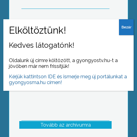
Selyemfestő kiállítással folytatódik az
Egressy Béni Kéttannyelvű Általános
Kedves látogatónk!
Iskolában az intézmény fennállásának
45. évfordulóját ünneplő
Oldalunk új címre költözött, a gyongyostv.hu-t a
rendezvénysorozat
jövőben már nem frissítjük!
Kérjük kattintson IDE és ismerje meg új portálunkat a
gyongyosma.hu címen!
Tovább az archívumra