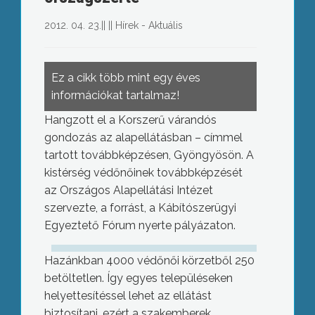
2012. 04. 23.
||
||
Hírek - Aktuális
Ez a cikk több mint egy éves
információkat tartalmaz!
Hangzott el a Korszerű várandós
gondozás az alapellátásban – címmel
tartott továbbképzésen, Gyöngyösön. A
kistérség védőnőinek továbbképzését
az Országos Alapellátási Intézet
szervezte, a forrást, a Kábítószerügyi
Egyeztető Fórum nyerte pályázaton.
Hazánkban 4000 védőnői körzetből 250
betöltetlen. Így egyes településeken
helyettesítéssel lehet az ellátást
biztosítani, ezért a szakemberek