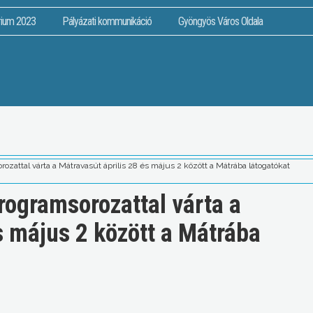
rium 2023
Pályázati kommunikáció
Gyöngyös Város Oldala
zattal várta a Mátravasút április 28 és május 2 között a Mátrába látogatókat
rogramsorozattal várta a
s május 2 között a Mátrába