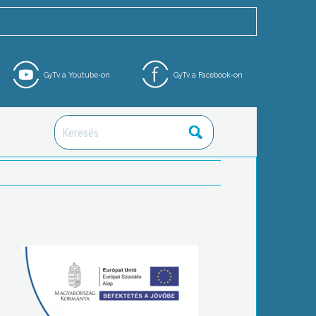
GyTv a Youtube-on
GyTv a Facebook-on