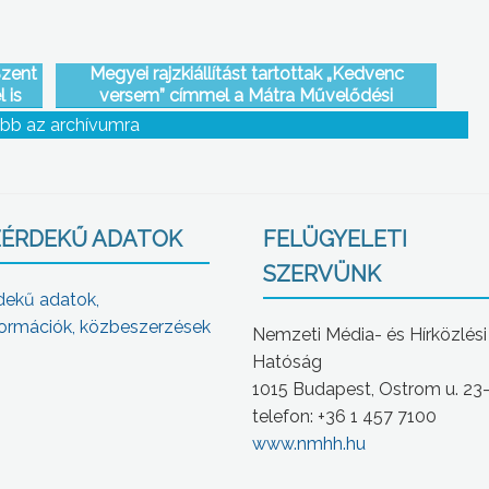
Szent
Megyei rajzkiállítást tartottak „Kedvenc
 is
versem” címmel a Mátra Művelődési
ak a
Központban
bb az archívumra
mű
torba
ÉRDEKŰ ADATOK
FELÜGYELETI
SZERVÜNK
dekű adatok,
ormációk, közbeszerzések
Nemzeti Média- és Hírközlési
Hatóság
1015 Budapest, Ostrom u. 23
telefon: +36 1 457 7100
www.nmhh.hu