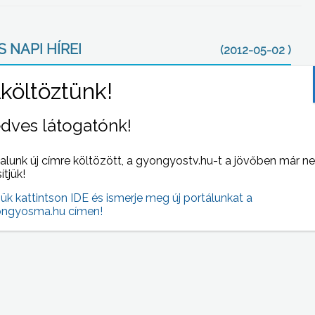
 NAPI HÍREI
(2012-05-02 )
dves látogatónk!
alunk új címre költözött, a gyongyostv.hu-t a jövőben már n
sítjük!
jük kattintson IDE és ismerje meg új portálunkat a
ektre
Május 1-én több mint 300 fürdőzőt csalogatott
ngyosma.hu címen!
sága
le a gyöngyösi strandra a hirtelen jött nyárias
saját
meleg.
sztás