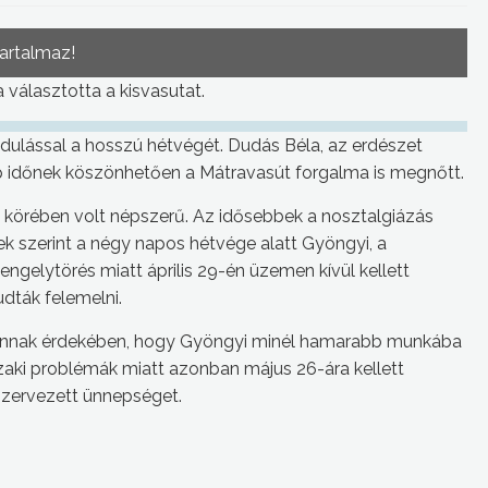
tartalmaz!
 választotta a kisvasutat.
ndulással a hosszú hétvégét. Dudás Béla, az erdészet
p időnek köszönhetően a Mátravasút forgalma is megnőtt.
 körében volt népszerű. Az idősebbek a nosztalgiázás
vek szerint a négy napos hétvége alatt Gyöngyi, a
gelytörés miatt április 29-én üzemen kívül kellett
udták felemelni.
annak érdekében, hogy Gyöngyi minél hamarabb munkába
zaki problémák miatt azonban május 26-ára kellett
szervezett ünnepséget.