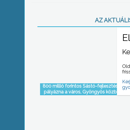
AZ AKTUÁLIS
Ke
Old
fris
Kér
800 millió forintos Sástó-fejlesztési proj
gyo
pályázna a város, Gyöngyös közbizton
javulóban van, a kistérség pedig szigorít 
pénzügyi működésén a többmilliós sikka
után.