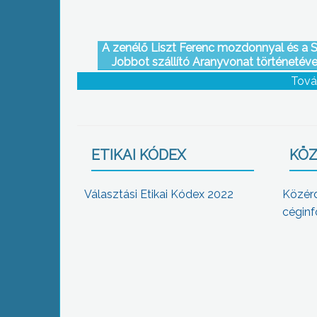
A zenélő Liszt Ferenc mozdonnyal és a 
Jobbot szállító Aranyvonat történetével
megismerkedhettek azok, akik ellátogatt
Tová
Kolostorban kanyargó kisvasutak cí
rendezvényre a gyöngyösi ferences kolos
ETIKAI KÓDEX
KÖZ
Választási Etikai Kódex 2022
Közér
céginf