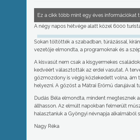
Ez a cikk több mint egy éves információkat 
A négy napos hétvége alatt közel 6000 turista
Sokan töltötték a szabadban, túrázással, kirá
vezetője elmondta, a programoknak és a szé
A kisvasút nem csak a kisgyermekes családok
kedvéért választották az erdei vasutat. A ter
gőzmozdony is végig közlekedett volna, ám ten
helyezni. A gőzöst a Mátrai Erőmű darujával t
Dudás Béla elmondta, mindent megtesznek 
állhasson. Az elmúlt napokban felmerült műs
halasztaniuk a Gyöngyi névnapja alkalmából 
Nagy Réka