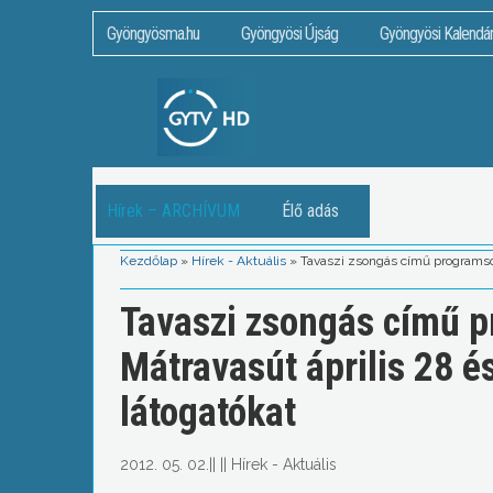
Gyöngyösma.hu
Gyöngyösi Újság
Gyöngyösi Kalendá
Hírek – ARCHÍVUM
Élő adás
Kezdőlap
»
Hírek - Aktuális
»
Tavaszi zsongás című programsoro
Tavaszi zsongás című p
Mátravasút április 28 é
látogatókat
2012. 05. 02.
||
||
Hírek - Aktuális