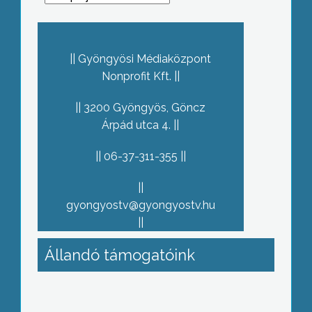
Gyöngyösi Médiaközpont
Nonprofit Kft.
3200 Gyöngyös, Göncz
Árpád utca 4.
06-37-311-355
gyongyostv@gyongyostv.hu
Állandó támogatóink