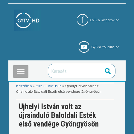
GyTv a Facebook-on
GyTv a Youtube-on
Kezdőlap
»
Hírek - Aktuális
»
Ujhelyi István volt az
újrainduló Baloldali Esték első vendége Gyöngyösön
Ujhelyi István volt az
újrainduló Baloldali Esték
első vendége Gyöngyösön