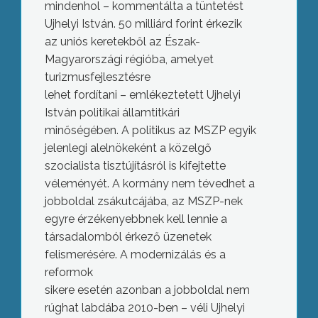
mindenhol – kommentálta a tüntetést
Ujhelyi István. 50 milliárd forint érkezik
az uniós keretekből az Észak-
Magyarországi régióba, amelyet
turizmusfejlesztésre
lehet fordítani – emlékeztetett Ujhelyi
István politikai államtitkári
minőségében. A politikus az MSZP egyik
jelenlegi alelnökeként a közelgő
szocialista tisztújításról is kifejtette
véleményét. A kormány nem tévedhet a
jobboldal zsákutcájába, az MSZP-nek
egyre érzékenyebbnek kell lennie a
társadalomból érkező üzenetek
felismerésére. A modernizálás és a
reformok
sikere esetén azonban a jobboldal nem
rúghat labdába 2010-ben – véli Ujhelyi