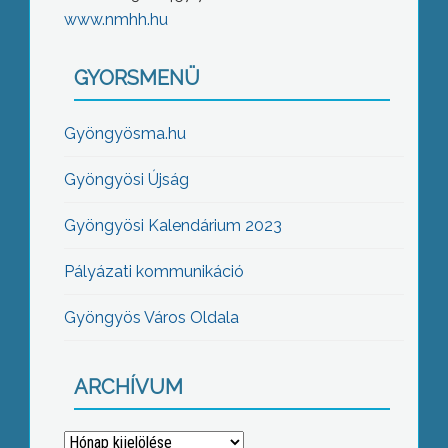
www.nmhh.hu
GYORSMENÜ
Gyöngyösma.hu
Gyöngyösi Újság
Gyöngyösi Kalendárium 2023
Pályázati kommunikáció
Gyöngyös Város Oldala
ARCHÍVUM
Archívum