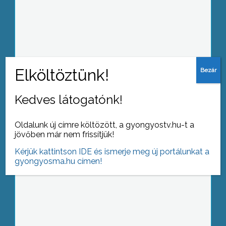
Fogadás jobbról – tüntetés a kormány
ellen
Kedves látogatónk!
Pálinka-, és borverseny Füreden
Oldalunk új címre költözött, a gyongyostv.hu-t a
jövőben már nem frissítjük!
Kérjük kattintson IDE és ismerje meg új portálunkat a
gyongyosma.hu címen!