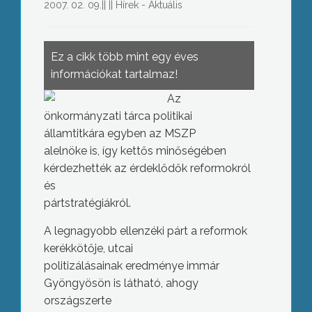
2007. 02. 09.
||
||
Hírek - Aktuális
Ez a cikk több mint egy éves
információkat tartalmaz!
Az
önkormányzati tárca politikai
államtitkára egyben az MSZP
alelnöke is, így kettős minőségében
kérdezhették az érdeklődők reformokról
és
pártstratégiákról.
A legnagyobb ellenzéki párt a reformok
kerékkötője, utcai
politizálásainak eredménye immár
Gyöngyösön is látható, ahogy
országszerte