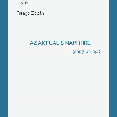
István.
Faragó Zoltán
Bővül a baba-mama szoba
szolgáltatási köre a gyöngyösi
főiskolán
AZ AKTUÁLIS NAPI HÍREI
(2007-02-09 )
Rend szertelenül –drogellenes előadás
az MMK-ban