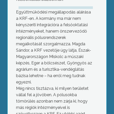
Együttműködési megállapodás aláírása
a KRF-en. A kormány ma már nem
kényszeríti integrációra a felsőoktatási
intézményeket, hanem önszerveződő
regionális pólusrendszerek
megalkotását szorgalmazza. Magda
Sándor, a KRF vezetője úgy látja, Észak-
Magyarországon Miskolc a műszaki
képzés, Eger a bölcsészet, Gyöngyös az
agrárium és a turisztika-vendéglátás
bázisa lehetne – ha erről meg tudnak
egyezni.
Még nincs tisztázva, ki milyen területet
vállal fel a jövőben. A pólusokba
tömörülés azonban nem zárja ki, hogy
más régiók intézményeivel is
szövetkezzen a KRF. Ez utóbbi azért