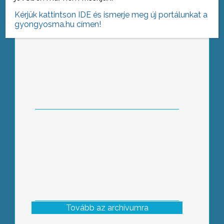
Kérjük kattintson IDE és ismerje meg új portálunkat a
gyongyosma.hu címen!
Idén is megtartotta hagyományos Ivó
napi rendezvényét a Mátra Nyugdíjas
Egylet
Tovább az archívumra