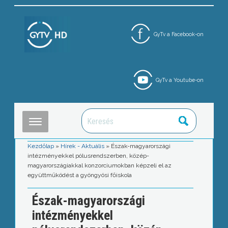
GyTv a Facebook-on
GyTv a Youtube-on
Kezdőlap
»
Hírek - Aktuális
»
Észak-magyarországi
intézményekkel pólusrendszerben, közép-
magyarországiakkal konzorciumokban képzeli el az
együttműködést a gyöngyösi főiskola
Észak-magyarországi
intézményekkel