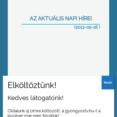
lépett a közeledő gyorsvonat elé ma
egy férfi Vámosgyörkön
AZ AKTUÁLIS NAPI HÍREI
(2012-05-16 )
Hagyományos fáklyás felvonulással
búcsúztak idén is a végzős főiskolai
hallgatók a Károly Róbert Főiskolától
és városunktól
Az idén először a Borvidéki
Kedves látogatónk!
Borversenyen választották ki
Gyöngyös város borát is
Oldalunk új címre költözött, a gyongyostv.hu-t a
jövőben már nem frissítjük!