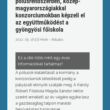
pólusrendszerben, közép-
magyarországiakkal
konzorciumokban képzeli el
az együttműködést a
gyöngyösi főiskola
2012. 05. 16.
||
||
Hírek - Aktuális
Ez a cikk több mint egy éves
információkat tartalmaz!
A pólusok kialakítását a kormány, a
konzorciumok létesítését pedig a
pályázati előnyök szabják meg. A Károly
Róbert Főiskola Magda Sándor rektor
szerint emellett az év végére egyike lesz
a gazdaságilag talpon maradó
felsőoktatási bázisoknak.