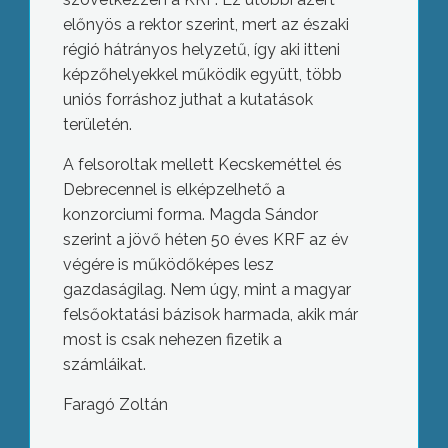
előnyös a rektor szerint, mert az északi
régió hátrányos helyzetű, így aki itteni
képzőhelyekkel működik együtt, több
uniós forráshoz juthat a kutatások
területén.
A felsoroltak mellett Kecskeméttel és
Debrecennel is elképzelhető a
konzorciumi forma. Magda Sándor
szerint a jövő héten 50 éves KRF az év
végére is működőképes lesz
gazdaságilag. Nem úgy, mint a magyar
felsőoktatási bázisok harmada, akik már
most is csak nehezen fizetik a
számláikat.
Faragó Zoltán
Vélhetően öngyilkossági szándékkal