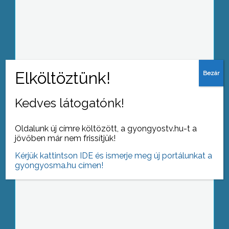
Mentőhelikopterrel szállították
kórházba azt a gyöngyöstarjáni férfit,
akinek eltűnéséről kedden délelőtt
érkezett bejelentés a gyöngyösi
rendőrkapitányságra
Kedves látogatónk!
Gyermeknapot ünnepeltek a
Jeruzsálem úti bölcsődében
Oldalunk új címre költözött, a gyongyostv.hu-t a
jövőben már nem frissítjük!
Kérjük kattintson IDE és ismerje meg új portálunkat a
gyongyosma.hu címen!