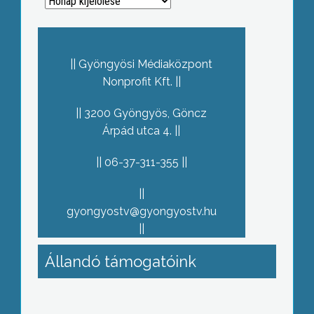
Archívum
Gyöngyösi Médiaközpont
Nonprofit Kft.
3200 Gyöngyös, Göncz
Árpád utca 4.
06-37-311-355
gyongyostv@gyongyostv.hu
Állandó támogatóink