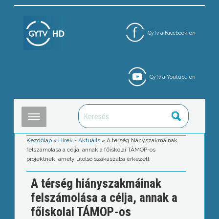
GyTv a Facebook-on
GyTv a Youtube-on
Kezdőlap
»
Hírek - Aktuális
»
A térség hiányszakmáinak
felszámolása a célja, annak a főiskolai TÁMOP-os
projektnek, amely utolsó szakaszába érkezett
A térség hiányszakmáinak
felszámolása a célja, annak a
főiskolai TÁMOP-os