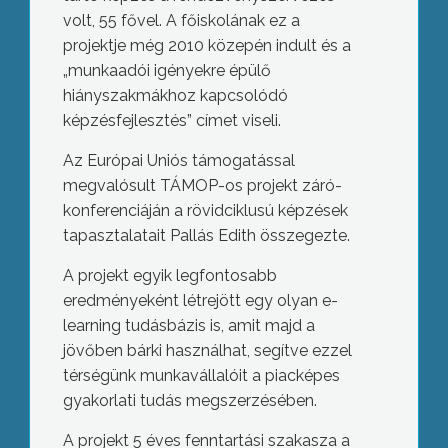
volt, 55 fővel. A főiskolának ez a
projektje még 2010 közepén indult és a
„munkaadói igényekre épülő
hiányszakmákhoz kapcsolódó
képzésfejlesztés” címet viseli.
Az Európai Uniós támogatással
megvalósult TÁMOP-os projekt záró-
konferenciáján a rövidciklusú képzések
tapasztalatait Pallás Edith összegezte.
A projekt egyik legfontosabb
eredményeként létrejött egy olyan e-
learning tudásbázis is, amit majd a
jövőben bárki használhat, segítve ezzel
térségünk munkavállalóit a piacképes
gyakorlati tudás megszerzésében.
A projekt 5 éves fenntartási szakasza a