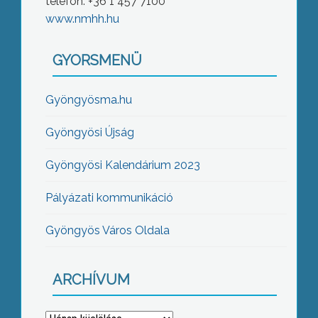
telefon: +36 1 457 7100
www.nmhh.hu
GYORSMENÜ
Gyöngyösma.hu
Gyöngyösi Újság
Gyöngyösi Kalendárium 2023
Pályázati kommunikáció
Gyöngyös Város Oldala
ARCHÍVUM