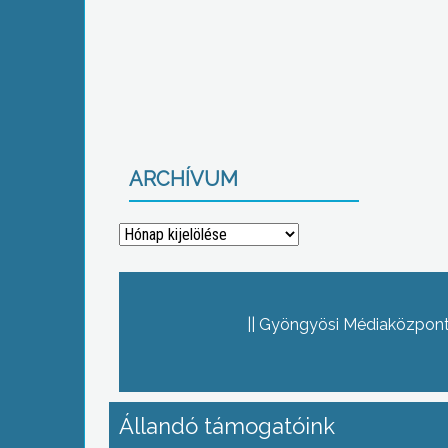
ARCHÍVUM
Archívum
Gyöngyösi Médiaközpont 
Állandó támogatóink