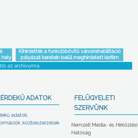
é
Kihirdették a funkcióbővítő városrehabilitáció
t hely
pályázat keretein belül meghirdetett kisfilm
elyen
pályázat győztesét
bb az archívumra
lenne
ÉRDEKŰ ADATOK
FELÜGYELETI
SZERVÜNK
dekű adatok,
ormációk, közbeszerzések
Nemzeti Média- és Hírközlési
Hatóság