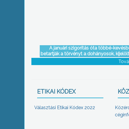
valóságban
A januári szigorítás óta többé-kevésb
betartják a törvényt a dohányosok, kijelöl
híján azonban sokan még mindig olyan h
Tová
dohányoznak és szemetelnek, ahol nem 
szabad
ETIKAI KÓDEX
KÖZ
Választási Etikai Kódex 2022
Közér
céginf