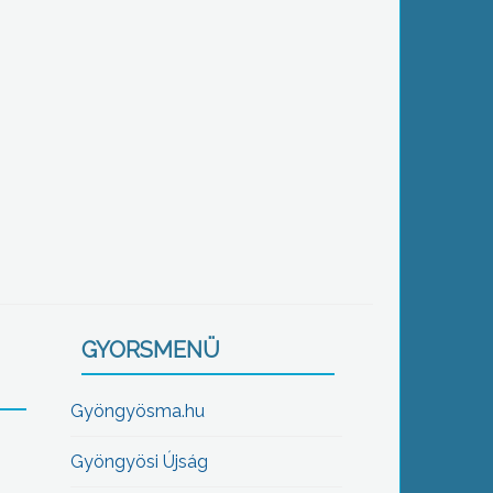
GYORSMENÜ
Gyöngyösma.hu
Gyöngyösi Újság