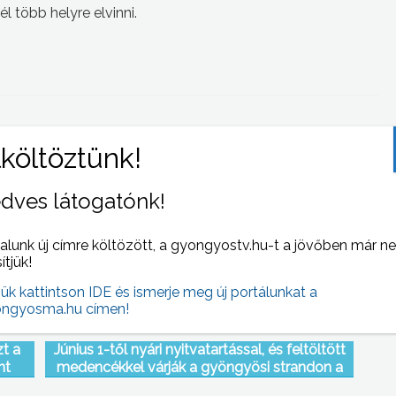
l több helyre elvinni.
 NAPI HÍREI
(2012-06-01 )
dves látogatónk!
alunk új címre költözött, a gyongyostv.hu-t a jövőben már n
sítjük!
jük kattintson IDE és ismerje meg új portálunkat a
ngyosma.hu címen!
zt a
Június 1-től nyári nyitvatartással, és feltöltött
nt
medencékkel várják a gyöngyösi strandon a
int a
fürdőzőket