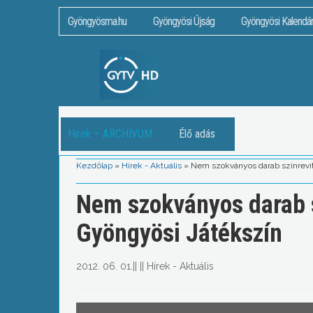
Gyöngyösma.hu
Gyöngyösi Újság
Gyöngyösi Kalendá
Hírek – ARCHÍVUM
Élő adás
Kezdőlap
»
Hírek - Aktuális
»
Nem szokványos darab színrevite
Nem szokványos darab sz
Gyöngyösi Játékszín
2012. 06. 01.
||
||
Hírek - Aktuális