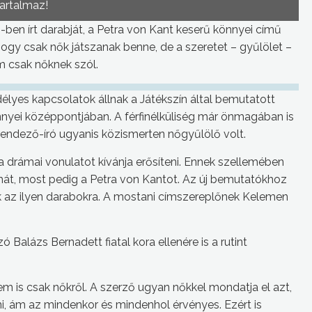
tartalmaz!
ben írt darabját, a Petra von Kant keserű könnyei című
ogy csak nők játszanak benne, de a szeretet – gyűlölet –
 csak nőknek szól.
yes kapcsolatok állnak a Játékszín által bemutatott
nnyei középpontjában. A férfinélküliség már önmagában is
rendező-író ugyanis közismerten nőgyűlölő volt.
 drámai vonulatot kívánja erősíteni. Ennek szellemében
át, most pedig a Petra von Kantot. Az új bemutatókhoz
ttak az ilyen darabokra. A mostani címszereplőnek Kelemen
ó Balázs Bernadett fiatal kora ellenére is a rutint
m is csak nőkről. A szerző ugyan nőkkel mondatja el azt,
i, ám az mindenkor és mindenhol érvényes. Ezért is