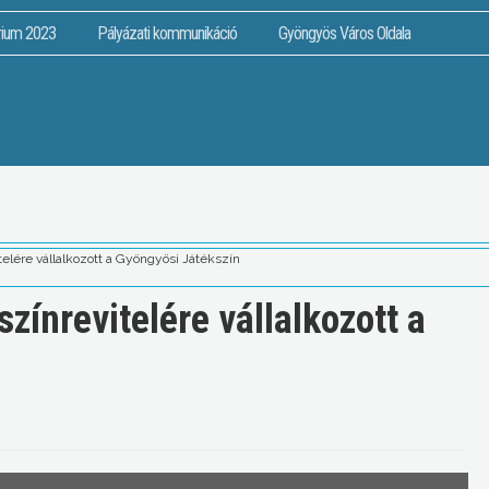
rium 2023
Pályázati kommunikáció
Gyöngyös Város Oldala
lére vállalkozott a Gyöngyösi Játékszín
ínrevitelére vállalkozott a