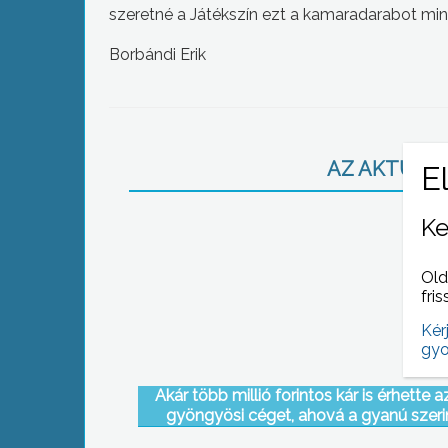
szeretné a Játékszín ezt a kamaradarabot miné
Borbándi Erik
AZ AKTUÁLIS
Ke
Old
fris
Kér
gyo
Akár több millió forintos kár is érhette a
gyöngyösi céget, ahová a gyanú szeri
papíron több gázpalackot szállítottak, m