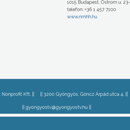
1015 Budapest, Ostrom u. 23
telefon: +36 1 457 7100
www.nmhh.hu
Nonprofit Kft.
3200 Gyöngyös, Göncz Árpád utca 4.
gyongyostv@gyongyostv.hu