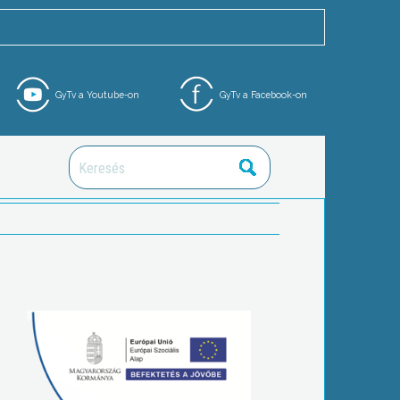
GyTv a Youtube-on
GyTv a Facebook-on