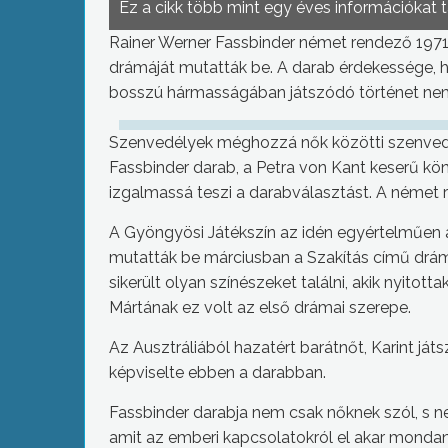
Ez a cikk több mint egy éves információkat 
Rainer Werner Fassbinder német rendező 1971-
drámáját mutatták be. A darab érdekessége, h
bosszú hármasságában játszódó történet nem
Szenvedélyek méghozzá nők közötti szenvedél
Fassbinder darab, a Petra von Kant keserű kö
izgalmassá teszi a darabválasztást. A német 
A Gyöngyösi Játékszín az idén egyértelműen a
mutatták be márciusban a Szakítás című drám
sikerült olyan színészeket találni, akik nyito
Mártának ez volt az első drámai szerepe.
Az Ausztráliából hazatért barátnőt, Karint játsz
képviselte ebben a darabban.
Fassbinder darabja nem csak nőknek szól, s ne
amit az emberi kapcsolatokról el akar mondan