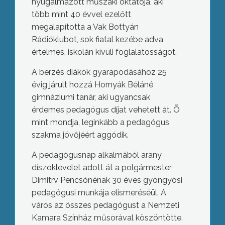
nyugalmazott műszaki oktatója, aki
több mint 40 évvel ezelőtt
megalapította a Vak Bottyán
Rádióklubot, sok fiatal kezébe adva
értelmes, iskolán kívüli foglalatosságot.
A berzés diákok gyarapodásához 25
évig járult hozzá Hornyák Béláné
gimnáziumi tanár, aki ugyancsak
érdemes pedagógus díjat vehetett át. Õ
mint mondja, leginkább a pedagógus
szakma jövőjéért aggódik.
A pedagógusnap alkalmából arany
díszoklevelet adott át a polgármester
Dimitrv Pencsónénak 30 éves gyöngyösi
pedagógusi munkája elismeréséül. A
város az összes pedagógust a Nemzeti
Kamara Színház műsorával köszöntötte.