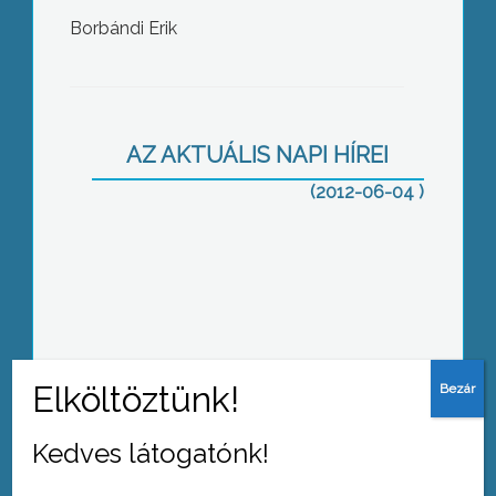
Borbándi Erik
Trianon kapcsán a hozzá vezető
történelmi úttal is foglalkozni kell, és
abból okulni – ezt hangsúlyozta a
gyöngyösi megemlékezés főszónoka,
Patrubány Miklós
AZ AKTUÁLIS NAPI HÍREI
(2012-06-04 )
Kamion és furgon ütközött frontálisan
ma az M3-as autópályán, Hatvan
közelében
Kedves látogatónk!
Megkezdődik a Szövetkezet úti kispiac
felújítása