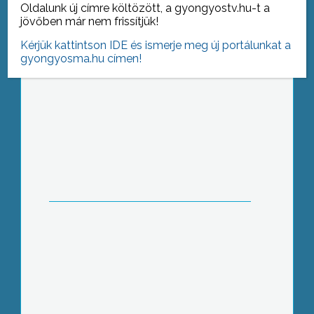
Oldalunk új címre költözött, a gyongyostv.hu-t a
jövőben már nem frissítjük!
Kérjük kattintson IDE és ismerje meg új portálunkat a
gyongyosma.hu címen!
Jótékonysági hangversenyt rendezett
a Vak Bottyán János Katolikus
Szakközépiskola szülői
munkaközössége