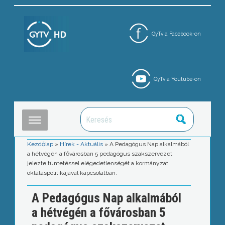
GyTv a Facebook-on
GyTv a Youtube-on
Kezdőlap
»
Hírek - Aktuális
»
A Pedagógus Nap alkalmából
a hétvégén a fővárosban 5 pedagógus szakszervezet
jelezte tüntetéssel elégedetlenségét a kormányzat
oktatáspolitikájával kapcsolatban.
A Pedagógus Nap alkalmából
a hétvégén a fővárosban 5