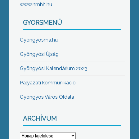
www.nmhh.hu
GYORSMENÜ
Gyöngyösma.hu
Gyöngyösi Újság
Gyöngyösi Kalendárium 2023
Pályázati kommunikáció
Gyöngyös Város Oldala
ARCHÍVUM
Archívum