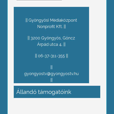
Gyöngyösi Médiaközpont
Nonprofit Kft.
3200 Gyöngyös, Göncz
Árpád utca 4.
06-37-311-355
gyongyostv@gyongyostv.hu
Állandó támogatóink