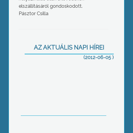
elszállításáról gondoskodott.
Pásztor Csilla
Gyöngyöst is elérte tegnap este az
AZ AKTUÁLIS NAPI HÍREI
országon végigsöprő vihar
(2012-06-05 )
A ciklus első két évét értékelte a
Jobbik szempontjából a párt vezetője
Gyöngyösön