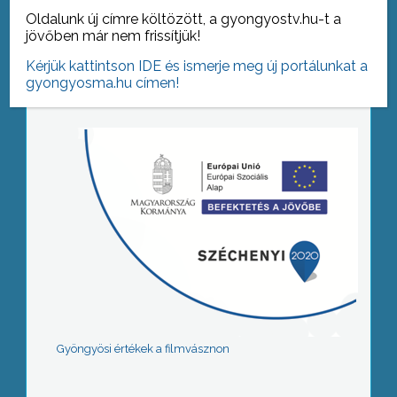
Oldalunk új címre költözött, a gyongyostv.hu-t a
jövőben már nem frissítjük!
Tovább az archívumra
Kérjük kattintson IDE és ismerje meg új portálunkat a
gyongyosma.hu címen!
Gyöngyösi értékek a filmvásznon