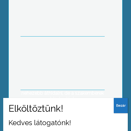
A Nemzeti Összetartozás napján
avatták fel az uniós és hazai
támogatásokból elkészült játszóteret
Gyöngyöshalászon
Egyelőre úgy tűnik kevesebb
zöldséget és gyümölcsöt dolgoznak
fel az idén a Nagyrédei Hűtőházban,
és a gazdasági nehézségeket is
nehezebb áthidalni, de a szakemberek
bizakodóak
Kedves látogatónk!