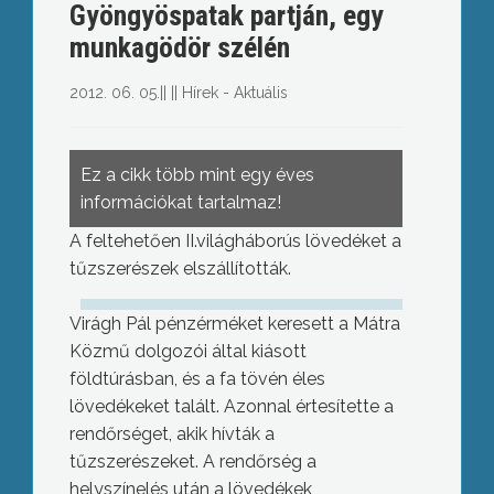
Gyöngyöspatak partján, egy
munkagödör szélén
2012. 06. 05.
||
||
Hírek - Aktuális
Ez a cikk több mint egy éves
információkat tartalmaz!
A feltehetően II.világháborús lövedéket a
tűzszerészek elszállították.
Virágh Pál pénzérméket keresett a Mátra
Közmű dolgozói által kiásott
földtúrásban, és a fa tövén éles
lövedékeket talált. Azonnal értesítette a
rendőrséget, akik hívták a
tűzszerészeket. A rendőrség a
helyszínelés után a lövedékek