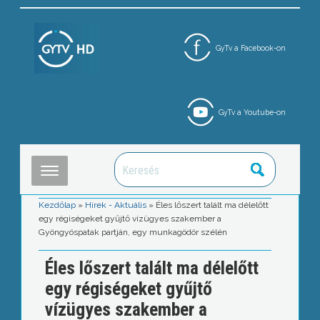
GyTv a Facebook-on
GyTv a Youtube-on
Kezdőlap
»
Hírek - Aktuális
»
Éles lőszert talált ma délelőtt
egy régiségeket gyűjtő vízügyes szakember a
Gyöngyöspatak partján, egy munkagödör szélén
Éles lőszert talált ma délelőtt
egy régiségeket gyűjtő
vízügyes szakember a