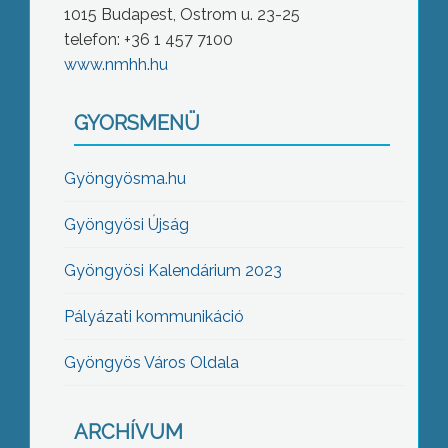
1015 Budapest, Ostrom u. 23-25
telefon: +36 1 457 7100
www.nmhh.hu
GYORSMENÜ
Gyöngyösma.hu
Gyöngyösi Újság
Gyöngyösi Kalendárium 2023
Pályázati kommunikáció
Gyöngyös Város Oldala
ARCHÍVUM