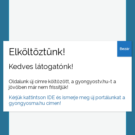
Városi véradó napot tartanak
Gyöngyösön, a Mátra Művelődési
Központban
Kedves látogatónk!
Befejeződött a Mátrai Olimpia
Oldalunk új címre költözött, a gyongyostv.hu-t a
Gyöngyösön
jövőben már nem frissítjük!
Kérjük kattintson IDE és ismerje meg új portálunkat a
gyongyosma.hu címen!