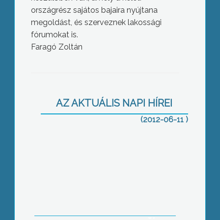
országrész sajátos bajaira nyújtana
megoldást, és szerveznek lakossági
fórumokat is.
Faragó Zoltán
A rendőrségi házkutatás során végzett
magával egy visontai férfi a hétvégén,
eddig tisztázatlan körülmények között
AZ AKTUÁLIS NAPI HÍREI
(2012-06-11 )
Az emberiség válaszúthoz érkezett, a
Föld kirablását meg kell állítani,
befejezni az energiahordozók
ésszerűtlen használatát, a levegő, víz,
talajszennyezését, hogy a lét
hosszútávon fenntartható legyen