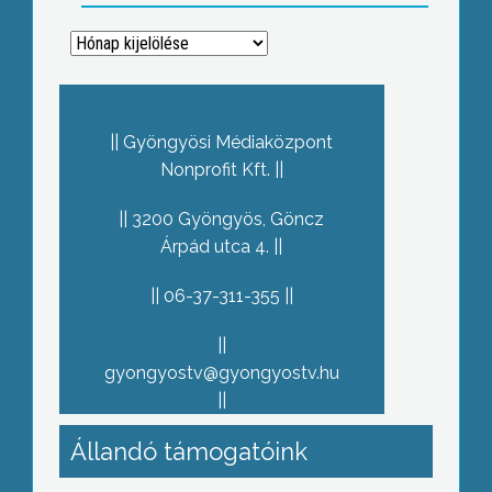
Archívum
Gyöngyösi Médiaközpont
Nonprofit Kft.
3200 Gyöngyös, Göncz
Árpád utca 4.
06-37-311-355
gyongyostv@gyongyostv.hu
Állandó támogatóink