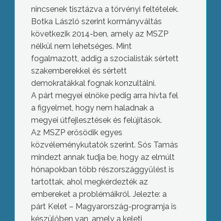
nincsenek tisztázva a törvényi feltételek.
Botka László szerint kormányváltás
következik 2014-ben, amely az MSZP
nélkül nem lehetséges. Mint
fogalmazott, addig a szocialisták sértett
szakemberekkel és sértett
demokratákkal fognak konzultálni.
A párt megyei elnöke pedig arra hívta fel
a figyelmet, hogy nem haladnak a
megyei útfejlesztések és felújítások.
Az MSZP erősödik egyes
közvéleménykutatók szerint. Sós Tamás
mindezt annak tudja be, hogy az elmúlt
hónapokban több részországgyűlést is
tartottak, ahol megkérdezték az
embereket a problémáikról. Jelezte: a
párt Kelet – Magyarország-programja is
készülőben van, amely a keleti