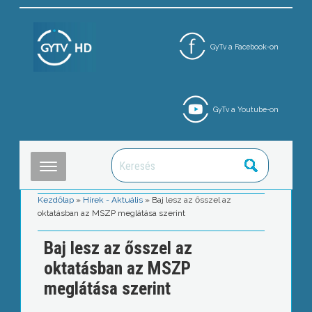
GyTv a Facebook-on
GyTv a Youtube-on
Kezdőlap
»
Hírek - Aktuális
»
Baj lesz az ősszel az
oktatásban az MSZP meglátása szerint
Baj lesz az ősszel az
oktatásban az MSZP
meglátása szerint