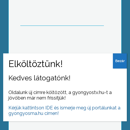
es választási programjával – fejtette ki
az Aktuálisnak Molnár Csaba
ügyvezető alelnök
A nyári szünet közeledtével egyre
több diák keresi fel az
iskolaszövetkezeteket, alkalmi munka
reményében
Kedves látogatónk!
Oldalunk új címre költözött, a gyongyostv.hu-t a
jövőben már nem frissítjük!
Befejeződött a palánták elültetése
több mint egy tucat Gyöngyös és
Kérjük kattintson IDE és ismerje meg új portálunkat a
környéki óvodában
gyongyosma.hu címen!