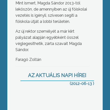
Mint ismert, Magda Sándor 2013-tól
leköszön, de amennyiben az új főiskolai
vezetés is igényli, szívesen segíti a
főiskola útját a lobbi területén.
Az új rektor személyét a már kiírt
pályázat alapján egyébként ősszel
véglegesíthetik, zárta szavait Magda
Sándor.
Faragó Zoltán
Az új köznevelési törvény miatt kellett
új fenntartót keresni a Károly Róbert
Szakképző Iskolának – mondta az
Aktuálisnak Gyöngyös polgármestere
AZ AKTUÁLIS NAPI HÍREI
(2012-06-13 )
A Demokratikus Koalíció az első párt
szeretne lenni, amely elkészül a 2014-