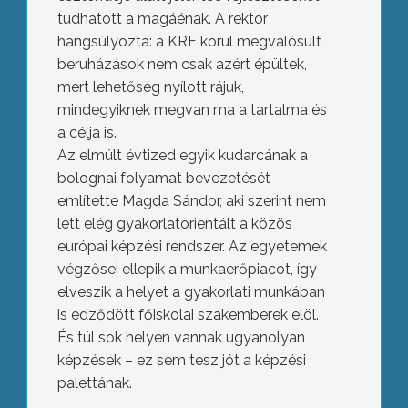
tudhatott a magáénak. A rektor
hangsúlyozta: a KRF körül megvalósult
beruházások nem csak azért épültek,
mert lehetőség nyílott rájuk,
mindegyiknek megvan ma a tartalma és
a célja is.
Az elmúlt évtized egyik kudarcának a
bolognai folyamat bevezetését
említette Magda Sándor, aki szerint nem
lett elég gyakorlatorientált a közös
európai képzési rendszer. Az egyetemek
végzősei ellepik a munkaerőpiacot, így
elveszik a helyet a gyakorlati munkában
is edződött főiskolai szakemberek elöl.
És túl sok helyen vannak ugyanolyan
képzések – ez sem tesz jót a képzési
palettának.