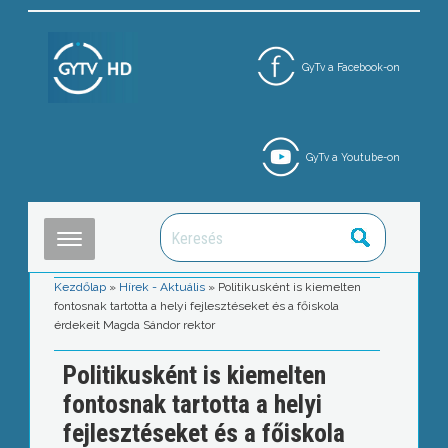
GyTv a Facebook-on
GyTv a Youtube-on
Kezdőlap
»
Hírek - Aktuális
»
Politikusként is kiemelten
fontosnak tartotta a helyi fejlesztéseket és a főiskola
érdekeit Magda Sándor rektor
Politikusként is kiemelten
fontosnak tartotta a helyi
fejlesztéseket és a főiskola