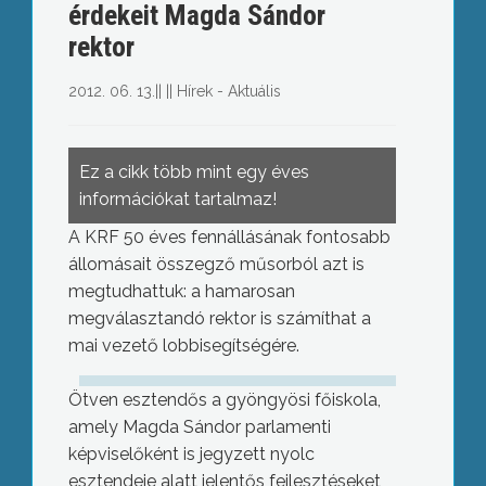
érdekeit Magda Sándor
rektor
2012. 06. 13.
||
||
Hírek - Aktuális
Ez a cikk több mint egy éves
információkat tartalmaz!
A KRF 50 éves fennállásának fontosabb
állomásait összegző műsorból azt is
megtudhattuk: a hamarosan
megválasztandó rektor is számíthat a
mai vezető lobbisegítségére.
Ötven esztendős a gyöngyösi főiskola,
amely Magda Sándor parlamenti
képviselőként is jegyzett nyolc
esztendeje alatt jelentős fejlesztéseket