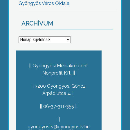
Gyöngyös Város Oldala
ARCHÍVUM
Archívum
Gyöngyösi Médiaközpont
Nonprofit Kft.
3200 Gyöngyös, Göncz
Árpád utca 4.
06-37-311-355
gyongyostv@gyongyostv.hu