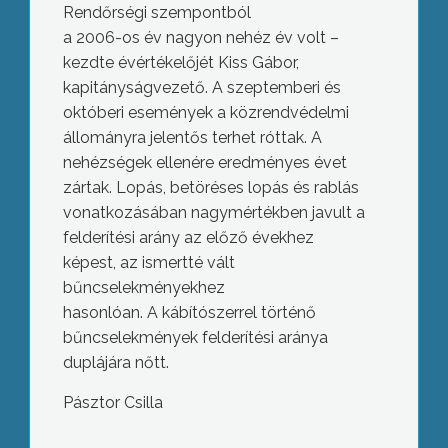
Rendőrségi szempontból
a 2006-os év nagyon nehéz év volt –
kezdte évértékelőjét Kiss Gábor,
kapitányságvezető. A szeptemberi és
októberi események a közrendvédelmi
állományra jelentős terhet róttak. A
nehézségek ellenére eredményes évet
zártak. Lopás, betöréses lopás és rablás
vonatkozásában nagymértékben javult a
felderítési arány az előző évekhez
képest, az ismertté vált
bűncselekményekhez
hasonlóan. A kábítószerrel történő
bűncselekmények felderítési aránya
duplájára nőtt.
Pásztor Csilla