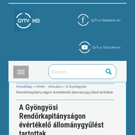
GyTv a Facebook-on
GyTv a Youtube-on
Kezdőlap
»
Hírek - Aktuális
»
A Gyöngyösi
Rendőrkapitányságon évértékelő állománygyűlést tartottak
A Gyöngyösi
Rendőrkapitányságon
évértékelő állománygyűlést
tartottak