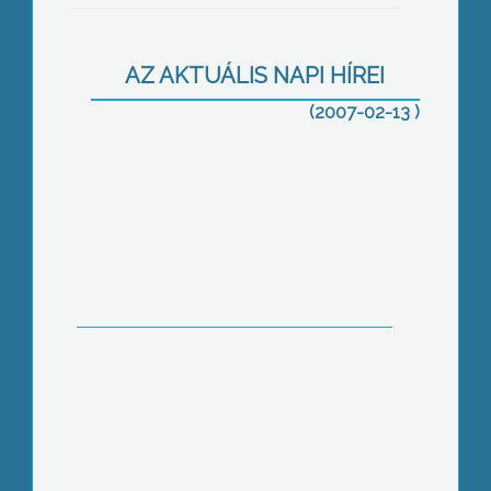
Mátrai képek
AZ AKTUÁLIS NAPI HÍREI
(2007-02-13 )
Farsangi bált tartottak a gyöngyösi
tűzoltók
Művészeti gála