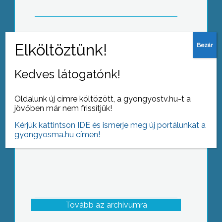
Üzembe helyezték a gyöngyösi Bugát
Pál Kórházban a vizitdíj-automatát.
Kedves látogatónk!
Oldalunk új címre költözött, a gyongyostv.hu-t a
jövőben már nem frissítjük!
Kérjük kattintson IDE és ismerje meg új portálunkat a
gyongyosma.hu címen!
Tovább az archívumra