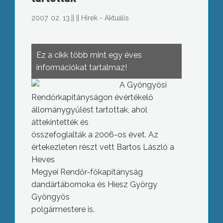
2007. 02. 13.
||
||
Hírek - Aktuális
Ez a cikk több mint egy éves
információkat tartalmaz!
A Gyöngyösi
Rendőrkapitányságon évértékelő
állománygyűlést tartottak, ahol
áttekintették és
összefoglalták a 2006-os évet. Az
értekezleten részt vett Bartos László a
Heves
Megyei Rendőr-főkapitányság
dandártábornoka és Hiesz György
Gyöngyös
polgármestere is.