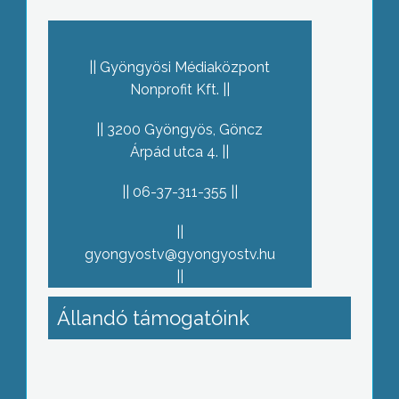
Gyöngyösi Médiaközpont
Nonprofit Kft.
3200 Gyöngyös, Göncz
Árpád utca 4.
06-37-311-355
gyongyostv@gyongyostv.hu
Állandó támogatóink