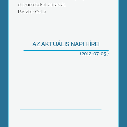
elismeréseket adtak át.
Pásztor Csilla
Csaknem négyszáz baleset történt az
elmúlt hétvégén hazánkban
AZ AKTUÁLIS NAPI HÍREI
(2012-07-05 )
11 ezer köbméter vizet fogyaszt
Gyöngyös lakossága naponta a
kánikulában