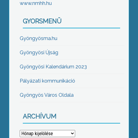
www.nmhh.hu
GYORSMENÜ
Gyöngyösma.hu
Gyöngyösi Újság
Gyöngyösi Kalendárium 2023
Pályázati kommunikáció
Gyöngyös Város Oldala
ARCHÍVUM
Archívum