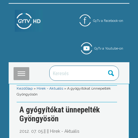
GyTv a Facebook-on
GyTv a Youtube-on
Kezdőlap
»
Hírek - Aktuális
»
A gyógyítókat ünnepelték
Gyöngyösön
A gyógyítókat ünnepelték
Gyöngyösön
2012. 07. 05.
||
||
Hírek - Aktuális