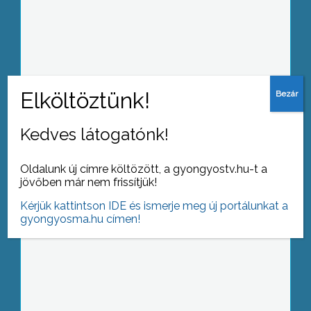
Az állatok is megsínylik a nagy
hőséget, nekik is több folyadékra van
szükségük, és hálásak a locsolásért
Kedves látogatónk!
Tűz volt tegnap este egy Gyöngyösi
hipermarketben
Oldalunk új címre költözött, a gyongyostv.hu-t a
jövőben már nem frissítjük!
Kérjük kattintson IDE és ismerje meg új portálunkat a
gyongyosma.hu címen!