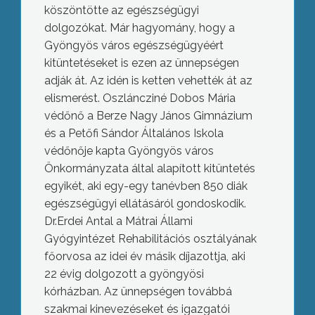
köszöntötte az egészségügyi
dolgozókat. Már hagyomány, hogy a
Gyöngyös város egészségügyéért
kitüntetéseket is ezen az ünnepségen
adják át. Az idén is ketten vehették át az
elismerést. Oszláncziné Dobos Mária
védőnő a Berze Nagy János Gimnázium
és a Petőfi Sándor Általános Iskola
védőnője kapta Gyöngyös város
Önkormányzata által alapított kitüntetés
egyikét, aki egy-egy tanévben 850 diák
egészségügyi ellátásáról gondoskodik.
Dr.Erdei Antal a Mátrai Állami
Gyógyintézet Rehabilitációs osztályának
főorvosa az idei év másik díjazottja, aki
22 évig dolgozott a gyöngyösi
kórházban. Az ünnepségen továbbá
szakmai kinevezéseket és igazgatói