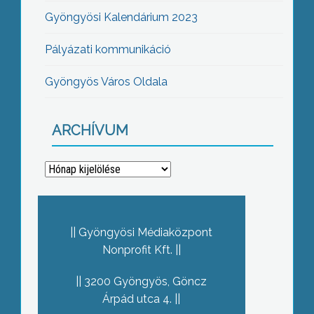
Gyöngyösi Kalendárium 2023
Pályázati kommunikáció
Gyöngyös Város Oldala
ARCHÍVUM
Archívum
Gyöngyösi Médiaközpont
Nonprofit Kft.
3200 Gyöngyös, Göncz
Árpád utca 4.