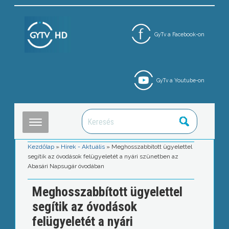
GyTv a Facebook-on
GyTv a Youtube-on
Kezdőlap
»
Hírek - Aktuális
»
Meghosszabbított ügyelettel
segítik az óvodások felügyeletét a nyári szünetben az
Abasári Napsugár óvodában
Meghosszabbított ügyelettel
segítik az óvodások
felügyeletét a nyári