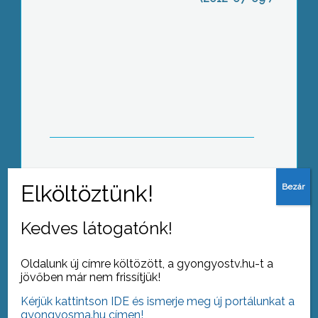
Átmenetileg ugyan felfrissülést hozott
a délutáni zivatar, ám az előrejelzések
szerint a következő napokban is
kánikulára számíthatunk
„Kis pénzből hatékony marketing” –
címmel gyakorlati marketingképzést
tartott a Heves Megyei Kereskedelmi
Kedves látogatónk!
és Iparkamara városunk
cégtulajdonosainak
Oldalunk új címre költözött, a gyongyostv.hu-t a
jövőben már nem frissítjük!
Kérjük kattintson IDE és ismerje meg új portálunkat a
Három nap alatt 25 jász település
gyongyosma.hu címen!