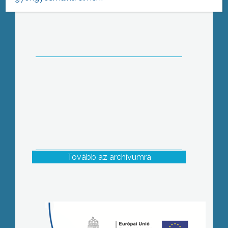
mutatkozott be a tizennyolcadik éve
megtartott Jász Világtalálkozón,
közöttük Jászárokszállás küldöttei is
Tovább az archívumra