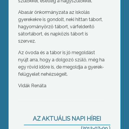
szülőkkel, esetleg a nagyszülőkkel.
Abasár önkormányzata az iskolás
gyerekekre is gondolt, neki hittan tábort,
hagyományőrző tábort, várfelderítő
sátortábort, és napközis tábort is
szervez.
Az óvoda és a tábor is jó megoldást
nyújt arra, hogy a dolgozó szülő, még ha
egy rövid időre is, de megoldja a gyerek-
felügyelet nehézségeit.
Vidák Renáta
Özönvíz szerű eső zúdult ma délben
Gyöngyösre, ami a forgalmat is
megbénította a város egyes útjain
AZ AKTUÁLIS NAPI HÍREI
(2012-07-09 )