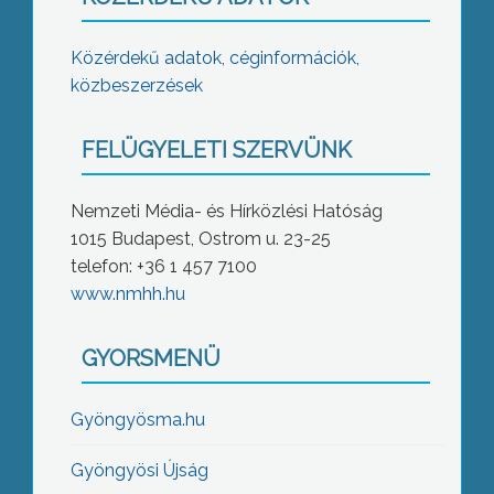
Közérdekű adatok, céginformációk,
közbeszerzések
FELÜGYELETI SZERVÜNK
Nemzeti Média- és Hírközlési Hatóság
1015 Budapest, Ostrom u. 23-25
telefon: +36 1 457 7100
www.nmhh.hu
GYORSMENÜ
Gyöngyösma.hu
Gyöngyösi Újság