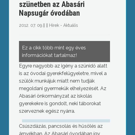
szünetben az Abasári
Napsugár óvodában
2012. 07. 09.
||
||
Hírek - Aktuális
Ez a cikk több mint egy éves
információkat tartalmaz!
Egyre nagyobb az igény a szünidő alatt
is az óvodai gyerekfelügyeletre, mivel a
szülők munkájuk miatt nem tudják
megoldani gyermekük elhelyezését. Az
Abasári önkormányzat az iskolás
gyerekekre is gondolt, neki táborokat
szerveznek egész nyárra.
Csúszdázás, pancsolás és hűsölés az
árnyékban. Az Abasári óvodában így