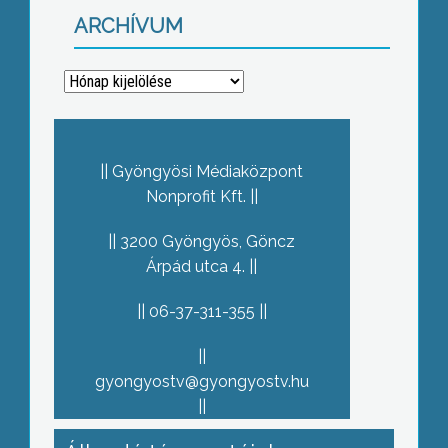
ARCHÍVUM
Archívum
Gyöngyösi Médiaközpont
Nonprofit Kft.
3200 Gyöngyös, Göncz
Árpád utca 4.
06-37-311-355
gyongyostv@gyongyostv.hu