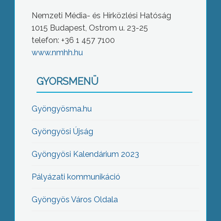
Nemzeti Média- és Hírközlési Hatóság
1015 Budapest, Ostrom u. 23-25
telefon: +36 1 457 7100
www.nmhh.hu
GYORSMENÜ
Gyöngyösma.hu
Gyöngyösi Újság
Gyöngyösi Kalendárium 2023
Pályázati kommunikáció
Gyöngyös Város Oldala