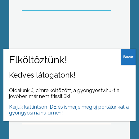
Közel tucatnyi dinoszaurusz-fajból
álló kiállításnak adott otthont a
gyöngyösi Kömlei Károly Sporttelep
Kedves látogatónk!
Oldalunk új címre költözött, a gyongyostv.hu-t a
Hagyomány már, hogy a Cantus
jövőben már nem frissítjük!
Corvinus Vegyeskar nyári külföldi
turnéja előtt a gyöngyösieknek is
Kérjük kattintson IDE és ismerje meg új portálunkat a
bemutatja azt a műsort, amellyel
gyongyosma.hu címen!
idegen földön képviselik városunkat