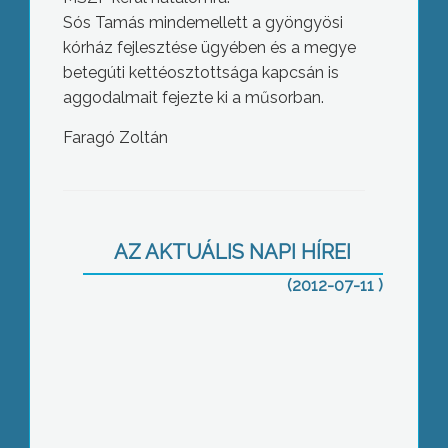
Sós Tamás mindemellett a gyöngyösi
kórház fejlesztése ügyében és a megye
betegúti kettéosztottsága kapcsán is
aggodalmait fejezte ki a műsorban.
Faragó Zoltán
Ötmillió forintból javították ki a
jászárokszállási tűzoltóbázis statikai
hibáit
AZ AKTUÁLIS NAPI HÍREI
(2012-07-11 )
A nagy melegben ugrásszerűen
megnőtt a fürdőzők száma a
gyöngyösi strandon