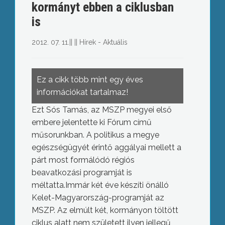
kormányt ebben a ciklusban
is
2012. 07. 11.
||
||
Hírek - Aktuális
Ez a cikk több mint egy éves
információkat tartalmaz!
Ezt Sós Tamás, az MSZP megyei első
embere jelentette ki Fórum című
műsorunkban. A politikus a megye
egészségügyét érintő aggályai mellett a
párt most formálódó régiós
beavatkozási programját is
méltatta.Immár két éve készíti önálló
Kelet-Magyarország-programját az
MSZP. Az elmúlt két, kormányon töltött
ciklus alatt nem született ilyen jellegű