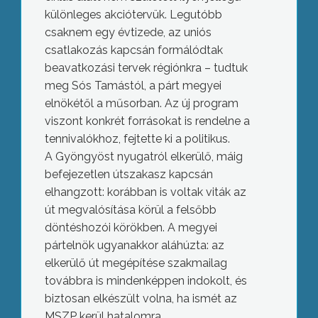
különleges akciótervük. Legutóbb
csaknem egy évtizede, az uniós
csatlakozás kapcsán formálódtak
beavatkozási tervek régiónkra – tudtuk
meg Sós Tamástól, a párt megyei
elnökétől a műsorban. Az új program
viszont konkrét forrásokat is rendelne a
tennivalókhoz, fejtette ki a politikus.
A Gyöngyöst nyugatról elkerülő, máig
befejezetlen útszakasz kapcsán
elhangzott: korábban is voltak viták az
út megvalósítása körül a felsőbb
döntéshozói körökben. A megyei
pártelnök ugyanakkor aláhúzta: az
elkerülő út megépítése szakmailag
továbbra is mindenképpen indokolt, és
biztosan elkészült volna, ha ismét az
MSZP kerül hatalomra.