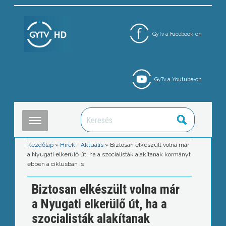
GyTv a Facebook-on
GyTv a Youtube-on
Kezdőlap
»
Hírek - Aktuális
»
Biztosan elkészült volna már
a Nyugati elkerülő út, ha a szocialisták alakítanak kormányt
ebben a ciklusban is
Biztosan elkészült volna már
a Nyugati elkerülő út, ha a
szocialisták alakítanak