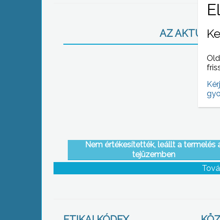
Ke
AZ AKTUÁLIS
Old
fris
Kér
gyo
Nem értékesítették, leállt a termelés 
tejüzemben
Tová
ETIKAI KÓDEX
KÖZ