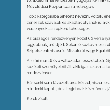
16. alkalommal rendeztek nyugdíjas Ki- mit- t
Művelődési Központban a hétvégén.
Több kategóriába lehetett nevezni, voltak, én
zenészek szavalók és akadtak olyanok is, aki
versenynek a szépkorú tehetségek.
Az országos rendezvényen közel 60 versenyző
legjobbnak járó díjért. Sokan érkeztek messze
Szigetszentmiklósról, Miskolcról vagy Egerből
A zsűri már 16 éve változatlan összetételű, 
közéleti személyeiből áll, akik igazi szakmai t
rendezvényen.
Bár senki sem távozott üres kézzel, hiszen ok
mindenki kapott, de a legjobbak kézműves aj
Kerek Zsolt