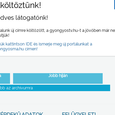
dves látogatónk!
 NAPI HÍREI
(2007-02-20 )
alunk új címre költözött, a gyongyostv.hu-t a jövőben már n
sítjük!
jük kattintson IDE és ismerje meg új portálunkat a
ngyosma.hu címen!
a
Jobb híján
bb az archívumra
ÉRDEKŰ ADATOK
FELÜGYELETI