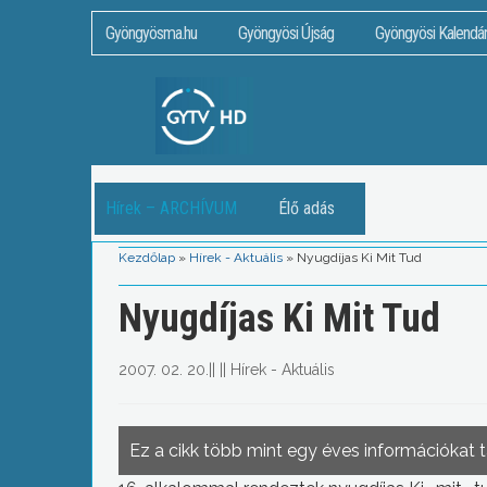
Gyöngyösma.hu
Gyöngyösi Újság
Gyöngyösi Kalendá
Hírek – ARCHÍVUM
Élő adás
Kezdőlap
»
Hírek - Aktuális
»
Nyugdíjas Ki Mit Tud
Nyugdíjas Ki Mit Tud
2007. 02. 20.
||
||
Hírek - Aktuális
Ez a cikk több mint egy éves információkat 