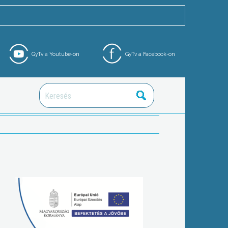
GyTv a Youtube-on
GyTv a Facebook-on