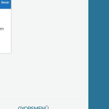
em
GYORSMENÜ