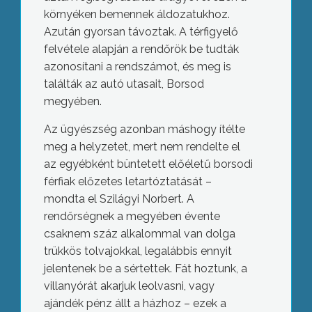
környéken bemennek áldozatukhoz.
Azután gyorsan távoztak. A térfigyelő
felvétele alapján a rendőrök be tudták
azonosítani a rendszámot, és meg is
találták az autó utasait, Borsod
megyében.
Az ügyészség azonban máshogy ítélte
meg a helyzetet, mert nem rendelte el
az egyébként büntetett előéletű borsodi
férfiak előzetes letartóztatását –
mondta el Szilágyi Norbert. A
rendőrségnek a megyében évente
csaknem száz alkalommal van dolga
trükkös tolvajokkal, legalábbis ennyit
jelentenek be a sértettek. Fát hoztunk, a
villanyórát akarjuk leolvasni, vagy
ajándék pénz állt a házhoz – ezek a