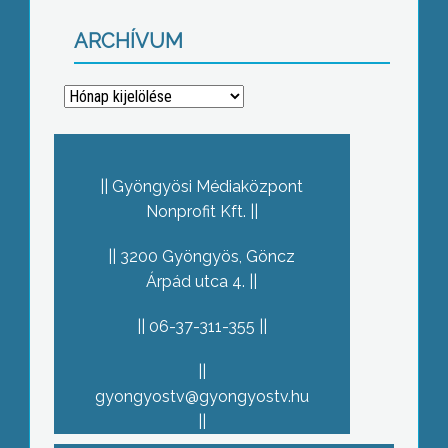
ARCHÍVUM
Archívum
Gyöngyösi Médiaközpont
Nonprofit Kft.
3200 Gyöngyös, Göncz
Árpád utca 4.
06-37-311-355
gyongyostv@gyongyostv.hu