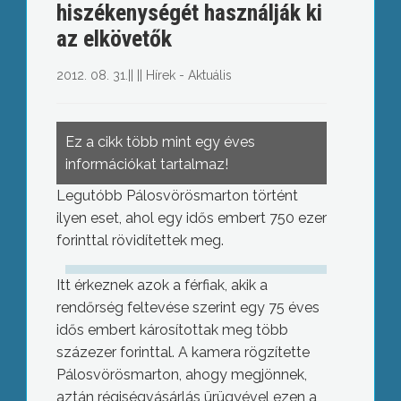
hiszékenységét használják ki
az elkövetők
2012. 08. 31.
||
||
Hírek - Aktuális
Ez a cikk több mint egy éves
információkat tartalmaz!
Legutóbb Pálosvörösmarton történt
ilyen eset, ahol egy idős embert 750 ezer
forinttal rövidítettek meg.
Itt érkeznek azok a férfiak, akik a
rendőrség feltevése szerint egy 75 éves
idős embert károsítottak meg több
százezer forinttal. A kamera rögzítette
Pálosvörösmarton, ahogy megjönnek,
aztán régiségvásárlás ürügyével ezen a