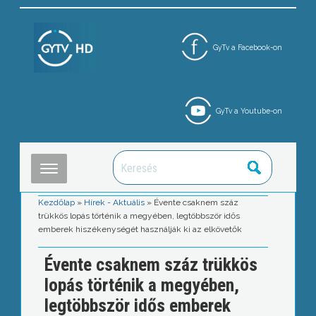
GyTv a Facebook-on
GyTv a Youtube-on
Kezdőlap
»
Hírek - Aktuális
»
Évente csaknem száz
trükkös lopás történik a megyében, legtöbbször idős
emberek hiszékenységét használják ki az elkövetők
Évente csaknem száz trükkös
lopás történik a megyében,
legtöbbször idős emberek