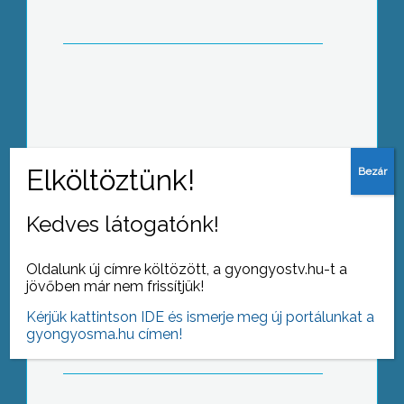
Az észak-magyarországi turisztikai
desztinációs menedzsmentek
számára írtak ki fejlesztési
pályázatokat, októberig – tudtuk meg
a NORDA egri sajtótájékoztatóján
Kedves látogatónk!
Oldalunk új címre költözött, a gyongyostv.hu-t a
Szeptembertől újabb KRESZ
jövőben már nem frissítjük!
szabálymódosításokat kell
megtanulniuk az autósoknak
Kérjük kattintson IDE és ismerje meg új portálunkat a
gyongyosma.hu címen!