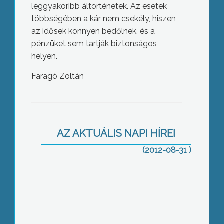
leggyakoribb áltörténetek. Az esetek
többségében a kár nem csekély, hiszen
az idősek könnyen bedőlnek, és a
pénzüket sem tartják biztonságos
helyen.
Faragó Zoltán
Nemzetközi körözést adtak ki a
gyöngyösi nagytemplomból
augusztus közepén ellopott liturgikus
AZ AKTUÁLIS NAPI HÍREI
kegytárgyak után
(2012-08-31 )
6,5 millió forint értékű építőanyagot
kaptak disznóólak felépítésére a
Halmajugrán élő rászoruló családok