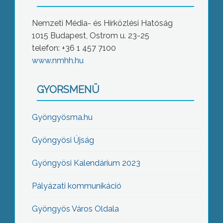
Nemzeti Média- és Hírközlési Hatóság
1015 Budapest, Ostrom u. 23-25
telefon: +36 1 457 7100
www.nmhh.hu
GYORSMENÜ
Gyöngyösma.hu
Gyöngyösi Újság
Gyöngyösi Kalendárium 2023
Pályázati kommunikáció
Gyöngyös Város Oldala