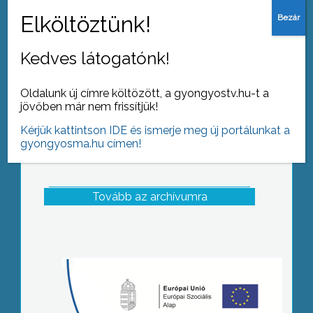
rendezvénnyel hálálta meg a bányász
szakszervezet a Mátrai Erőműnél
dolgozó bányászok elmúlt éves
Kedves látogatónk!
munkáját
Oldalunk új címre költözött, a gyongyostv.hu-t a
jövőben már nem frissítjük!
Kérjük kattintson IDE és ismerje meg új portálunkat a
gyongyosma.hu címen!
Tovább az archívumra