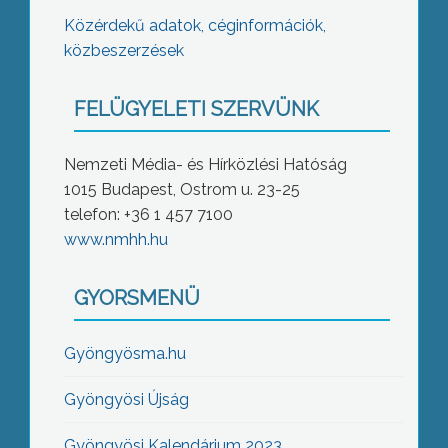
Közérdekű adatok, céginformációk,
közbeszerzések
FELÜGYELETI SZERVÜNK
Nemzeti Média- és Hírközlési Hatóság
1015 Budapest, Ostrom u. 23-25
telefon: +36 1 457 7100
www.nmhh.hu
GYORSMENÜ
Gyöngyösma.hu
Gyöngyösi Újság
Gyöngyösi Kalendárium 2023