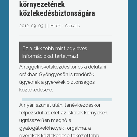
környezetének
közlekedésbiztonságára
2012. 09. 03.
||
||
Hírek - Aktuális
Ez a cikk több mint egy éves
információkat tartalmaz!
A reggeli iskolakezdéskor és a délutáni
órákban Gyöngyösön is rendőrök
ügyelnek a gyerekek biztonságos
közlekedésére.
A nyári szünet után, tanévkezdéskor
felpezsdül az élet az iskolák környékén,
ugrásszerűen megnő a
gyalogátkelőhelyek forgalma, a
gyerekek közlekedése fokozottabb