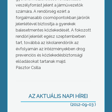
veszélyforrást jelent a járművezetők
számára. A rendőrség ezért a
forgalmasabb csomópontokban járőrök
jelenlétével biztosítja a gyerekek
balesetmentes közlekedését. A fokozott
rendőri jelenlét egész szeptemberben
tart, továbbá az iskolarendőrök az
évfolyamán az intézményekben drog
prevenciós és közlekedésbiztonsági
előadásokat tartanak majd.
Pásztor Csilla
Leégett a Sár-hegy egy része
szombat éjszaka
AZ AKTUÁLIS NAPI HÍREI
(2012-09-03 )