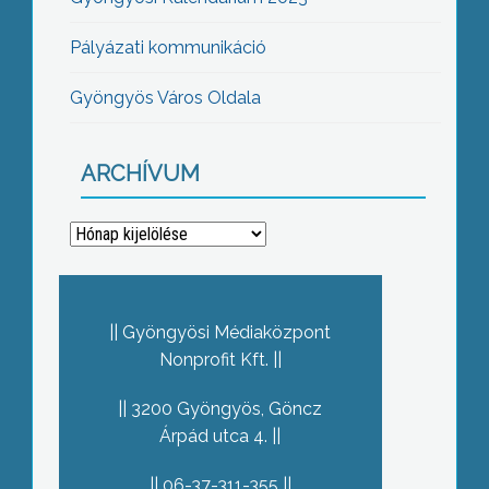
Pályázati kommunikáció
Gyöngyös Város Oldala
ARCHÍVUM
Archívum
Gyöngyösi Médiaközpont
Nonprofit Kft.
3200 Gyöngyös, Göncz
Árpád utca 4.
06-37-311-355