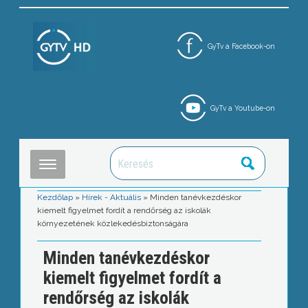
GyTv a Facebook-on
GyTv a Youtube-on
Kezdőlap
»
Hírek - Aktuális
»
Minden tanévkezdéskor
kiemelt figyelmet fordít a rendőrség az iskolák
környezetének közlekedésbiztonságára
Minden tanévkezdéskor
kiemelt figyelmet fordít a
rendőrség az iskolák