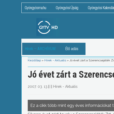
Gyöngyösma.hu
Gyöngyösi Újság
Gyöngyösi Kalendá
Hírek – ARCHÍVUM
Élő adás
Kezdőlap
»
Hírek - Aktuális
»
Jó évet zárt a Szerencsejáték Zr
Jó évet zárt a Szerencse
2007. 03. 13.
||
||
Hírek - Aktuális
Ez a cikk több mint egy éves információkat 