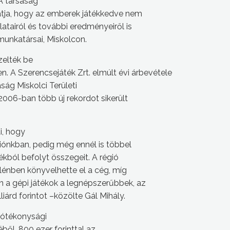
 A társaság
atja, hogy az emberek játékkedve nem
tairól és további eredményeiről is
unkatársai, Miskolcon.
zelték be
 A Szerencsejáték Zrt. elmúlt évi árbevétele
aság Miskolci Területi
006-ban több új rekordot sikerült
i, hogy
iónkban, pedig még ennél is többel
tékból befolyt összegeit. A régió
nben könyvelhette el a cég, míg
a gépi játékok a legnépszerűbbek, az
árd forintot –közölte Gál Mihály.
 jótékonysági
éből, 800 ezer forinttal az