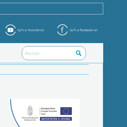
GyTv a Youtube-on
GyTv a Facebook-on