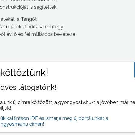
strukcióját is segítették.
átékát, a Tangót
Az új játék elindítása mintegy
ből évi 6 és fél milliárdos bevételre
dves látogatónk!
 NAPI HÍREI
(2007-03-13 )
alunk új címre költözött, a gyongyostv.hu-t a jövőben már n
sítjük!
jük kattintson IDE és ismerje meg új portálunkat a
ngyosma.hu címen!