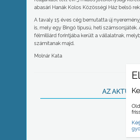
abasári Hanák Kolos Közösségi Ház belső rekon
A tavaly 15 éves cég bemutatta új nyereményj
is, mely egy Bingó típusú, heti számsorsjáték. 
félmilliárd forintjába került a vállalatnak, mely
számítanak majd.
Molnár Kata
Ke
AZ AKTUÁLIS
Old
fris
Kér
gyo