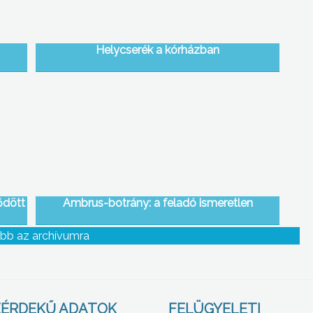
Helycserék a kórházban
ődött
Ambrus-botrány: a feladó ismeretlen
bb az archívumra
ÉRDEKŰ ADATOK
FELÜGYELETI