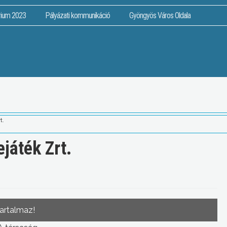
rium 2023
Pályázati kommunikáció
Gyöngyös Város Oldala
t.
játék Zrt.
tartalmaz!