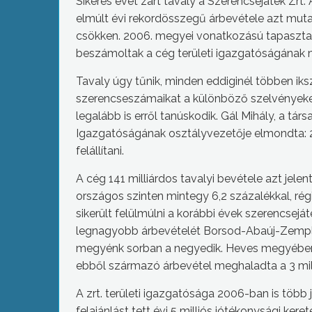
Sikeres évet zárt tavaly a Szerencsejáték Zrt.
elmúlt évi rekordösszegű árbevétele azt mut
csökken. 2006. megyei vonatkozású tapasztala
beszámoltak a cég területi igazgatóságának m
Tavaly úgy tűnik, minden eddiginél többen iks
szerencseszámaikat a különböző szelvényeken.
legalább is erről tanúskodik. Gál Mihály, a társ
Igazgatóságának osztályvezetője elmondta: 2
felállítani.
A cég 141 milliárdos tavalyi bevétele azt jelent
országos szinten mintegy 6,2 százalékkal, rég
sikerült felülmúlni a korábbi évek szerencsejá
legnagyobb árbevételét Borsod-Abaúj-Zemplé
megyénk sorban a negyedik. Heves megyében 
ebből származó árbevétel meghaladta a 3 milli
A zrt. területi igazgatósága 2006-ban is több
felajánlást tett évi 5 milliós jótékonysági keret