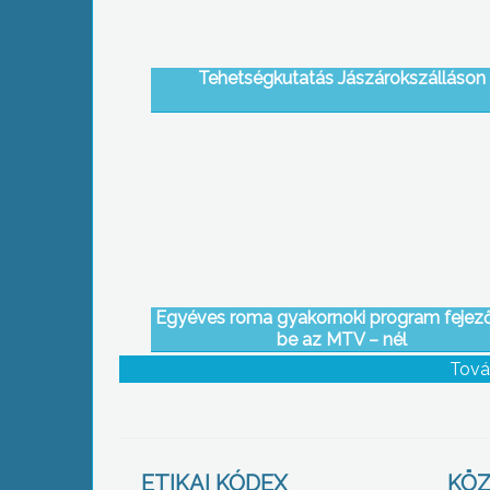
Tehetségkutatás Jászárokszálláson
Egyéves roma gyakornoki program fejez
be az MTV – nél
Tová
ETIKAI KÓDEX
KÖZ