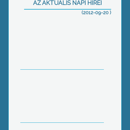
AZ AKTUÁLIS NAPI HÍREI
(2012-09-20 )
Verekedés tört ki tegnap délután az
északnyugati városrészben
Egy nyertes pályázatnak
köszönhetően több mint 400 millió
forintból fejlesztheti a közlekedési
infrastruktúráját 11 jászsági település