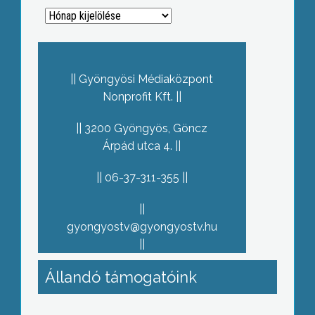
Archívum
Gyöngyösi Médiaközpont
Nonprofit Kft.
3200 Gyöngyös, Göncz
Árpád utca 4.
06-37-311-355
gyongyostv@gyongyostv.hu
Állandó támogatóink