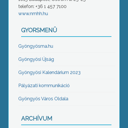
telefon: +36 1 457 7100
www.nmhh.hu
GYORSMENÜ
Gyöngyösma.hu
Gyöngyösi Újság
Gyöngyösi Kalendárium 2023
Pályázati kommunikáció
Gyöngyös Város Oldala
ARCHÍVUM