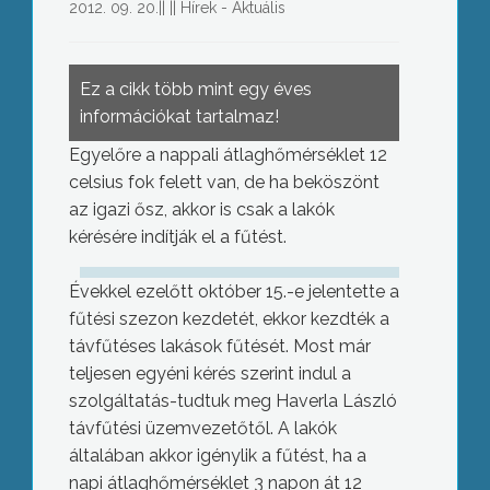
2012. 09. 20.
||
||
Hírek - Aktuális
Ez a cikk több mint egy éves
információkat tartalmaz!
Egyelőre a nappali átlaghőmérséklet 12
celsius fok felett van, de ha beköszönt
az igazi ősz, akkor is csak a lakók
kérésére indítják el a fűtést.
Évekkel ezelőtt október 15.-e jelentette a
fűtési szezon kezdetét, ekkor kezdték a
távfűtéses lakások fűtését. Most már
teljesen egyéni kérés szerint indul a
szolgáltatás-tudtuk meg Haverla László
távfűtési üzemvezetőtől. A lakók
általában akkor igénylik a fűtést, ha a
napi átlaghőmérséklet 3 napon át 12