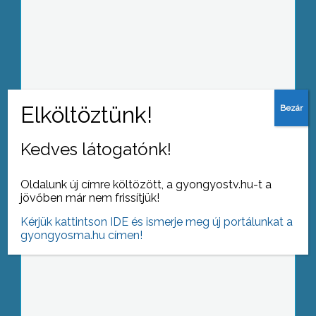
A gyöngyösi református templom
műemlék udvara adományokból
újulhat meg a közeljövőben.
Kedves látogatónk!
Rendőrségi helikopter körözött ma
Gyöngyös felett
Oldalunk új címre költözött, a gyongyostv.hu-t a
jövőben már nem frissítjük!
Kérjük kattintson IDE és ismerje meg új portálunkat a
gyongyosma.hu címen!