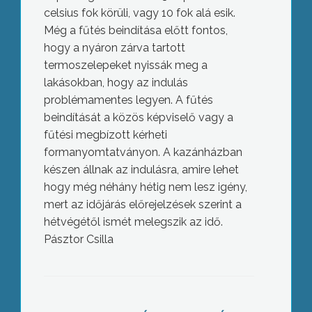
celsius fok körüli, vagy 10 fok alá esik.
Még a fűtés beindítása előtt fontos,
hogy a nyáron zárva tartott
termoszelepeket nyissák meg a
lakásokban, hogy az indulás
problémamentes legyen. A fűtés
beindítását a közös képviselő vagy a
fűtési megbízott kérheti
formanyomtatványon. A kazánházban
készen állnak az indulásra, amire lehet
hogy még néhány hétig nem lesz igény,
mert az időjárás előrejelzések szerint a
hétvégétől ismét melegszik az idő.
Pásztor Csilla
Jövő hónaptól változnak a
gyógyszerárak