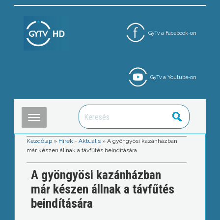
GyTv a Facebook-on
GyTv a Youtube-on
Kezdőlap
»
Hírek - Aktuális
»
A gyöngyösi kazánházban
már készen állnak a távfűtés beindítására
A gyöngyösi kazánházban
már készen állnak a távfűtés
beindítására