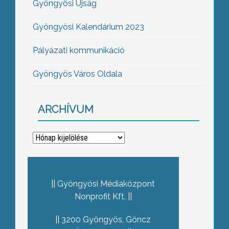
Gyöngyösi Újság
Gyöngyösi Kalendárium 2023
Pályázati kommunikáció
Gyöngyös Város Oldala
ARCHÍVUM
Archívum
Gyöngyösi Médiaközpont
Nonprofit Kft.
3200 Gyöngyös, Göncz