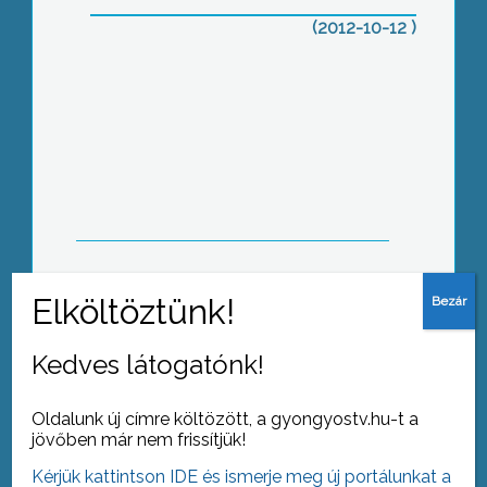
(2012-10-12 )
Sztrájkbizottság létrehozását
kezdeményezi a Pedagógusok
Szakszervezete
Az elmúlt 2 napban megugrott a fűtés
beindítását kérő lakosok száma a
távfűtéses lakásokban Gyöngyösön
Kedves látogatónk!
Oldalunk új címre költözött, a gyongyostv.hu-t a
jövőben már nem frissítjük!
Kérjük kattintson IDE és ismerje meg új portálunkat a