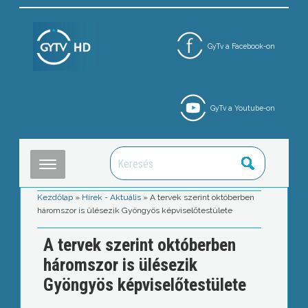
GyTv a Facebook-on
GyTv a Youtube-on
Kezdőlap
»
Hírek - Aktuális
»
A tervek szerint októberben
háromszor is ülésezik Gyöngyös képviselőtestülete
A tervek szerint októberben
háromszor is ülésezik
Gyöngyös képviselőtestülete