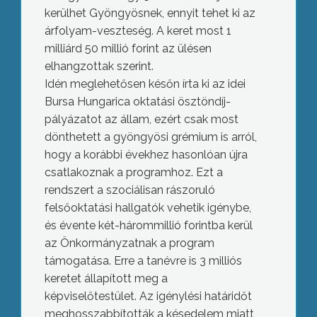
kerülhet Gyöngyösnek, ennyit tehet ki az
árfolyam-veszteség. A keret most 1
milliárd 50 millió forint az ülésen
elhangzottak szerint.
Idén meglehetősen későn írta ki az idei
Bursa Hungarica oktatási ösztöndíj-
pályázatot az állam, ezért csak most
dönthetett a gyöngyösi grémium is arról,
hogy a korábbi évekhez hasonlóan újra
csatlakoznak a programhoz. Ezt a
rendszert a szociálisan rászoruló
felsőoktatási hallgatók vehetik igénybe,
és évente két-hárommillió forintba kerül
az Önkormányzatnak a program
támogatása. Erre a tanévre is 3 milliós
keretet állapított meg a
képviselőtestület. Az igénylési határidőt
meghosszabbították a késedelem miatt,