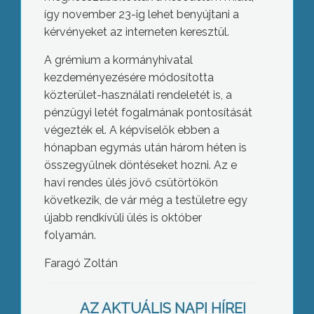
így november 23-ig lehet benyújtani a
kérvényeket az interneten keresztül.
A grémium a kormányhivatal
kezdeményezésére módosította
közterület-használati rendeletét is, a
pénzügyi letét fogalmának pontosítását
végezték el. A képviselők ebben a
hónapban egymás után három héten is
összegyűlnek döntéseket hozni. Az e
havi rendes ülés jövő csütörtökön
következik, de vár még a testületre egy
újabb rendkívüli ülés is október
folyamán.
Biztonságpolitikai kérdésekről
Faragó Zoltán
egyeztettek a Salzburg Fórumban
résztvevő országok belügyminiszterei
három napon át Mátraházán
AZ AKTUÁLIS NAPI HÍREI