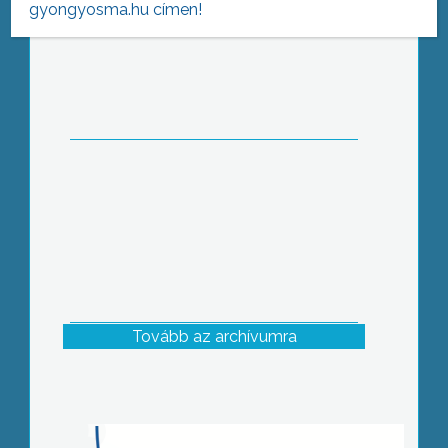
gyongyosma.hu címen!
Szegfűgomba, őzláb – és tarlógomba,
fenyőtinóru – hatalmas mennyiségben
terem most a mezőkön
Tovább az archívumra