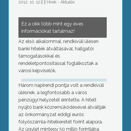
2012. 10. 12.
||
||
Hírek - Aktuális
Ez a cikk több mint egy éves
információkat tartalmaz!
Az első alkalommal, rendkívüli ülésen
banki hitelek átváltásával, hallgatói
támogatásokkal és
rendeletpontosítással foglalkoztak a
városi képviselők.
Három napirendi pontja volt a rendkívüli
ülésnek, a legfontosabb a város
pénzügyi helyzetét érintette. A hitelt
nyújtó bank közreműködésével átváltják
az önkormányzat eddigi eurós
folyószámla-hitelkeretét forint alapúra.
Az ügylet mintegy 50 millió forintjába