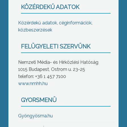
KÖZÉRDEKŰ ADATOK
Közérdekű adatok, céginformációk,
közbeszerzések
FELÜGYELETI SZERVÜNK
Nemzeti Média- és Hírközlési Hatóság
1015 Budapest, Ostrom u. 23-25
telefon: +36 1 457 7100
www.nmhh.hu
GYORSMENÜ
Gyöngyösma.hu