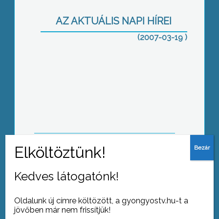
AZ AKTUÁLIS NAPI HÍREI
(2007-03-19 )
Mérges úti mosolyturné
Megússzuk az uszodabezárást
Kedves látogatónk!
Oldalunk új címre költözött, a gyongyostv.hu-t a
jövőben már nem frissítjük!