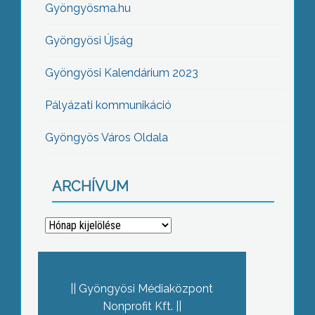
Gyöngyösma.hu
Gyöngyösi Újság
Gyöngyösi Kalendárium 2023
Pályázati kommunikáció
Gyöngyös Város Oldala
ARCHÍVUM
Archívum
Gyöngyösi Médiaközpont
Nonprofit Kft.