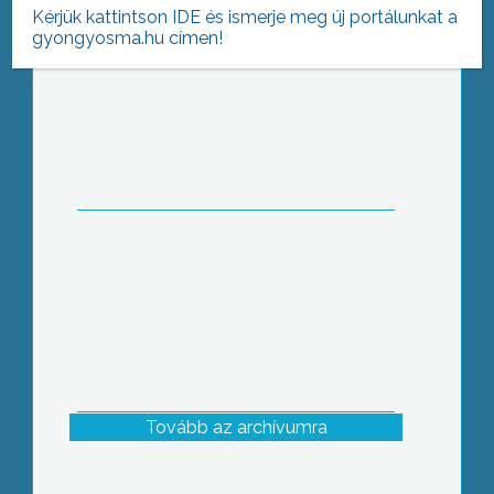
Kérjük kattintson IDE és ismerje meg új portálunkat a
gyongyosma.hu címen!
Országszerte több mint 1600 tűzeset
történt a 4 napos ünnep alatt
Tovább az archívumra