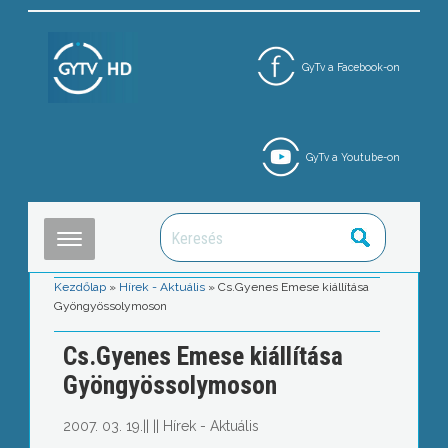
GyTv a Facebook-on
GyTv a Youtube-on
Kezdőlap
»
Hírek - Aktuális
»
Cs.Gyenes Emese kiállítása
Gyöngyössolymoson
Cs.Gyenes Emese kiállítása
Gyöngyössolymoson
2007. 03. 19.
||
||
Hírek - Aktuális