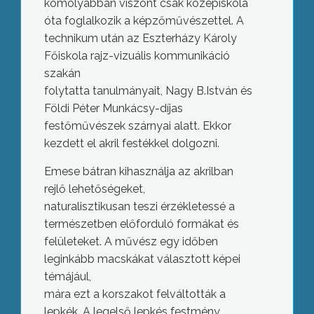
komolyabban viszont csak középiskola
óta foglalkozik a képzőművészettel. A
technikum után az Eszterházy Károly
Főiskola rajz-vizuális kommunikáció
szakán
folytatta tanulmányait, Nagy B.István és
Földi Péter Munkácsy-díjas
festőművészek szárnyai alatt. Ekkor
kezdett el akril festékkel dolgozni.
Emese bátran kihasználja az akrilban
rejlő lehetőségeket,
naturalisztikusan teszi érzékletessé a
természetben előforduló formákat és
felületeket. A művész egy időben
leginkább macskákat választott képei
témájául,
mára ezt a korszakot felváltották a
lepkék. A legelső lepkés festmény