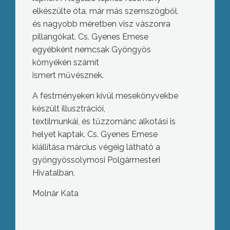
elkészülte óta, már más szemszögből,
és nagyobb méretben visz vászonra
pillangókat. Cs. Gyenes Emese
egyébként nemcsak Gyöngyös
környékén számít
ismert művésznek.
A festményeken kívül mesekönyvekbe
készült illusztrációi,
textilmunkái, és tűzzománc alkotási is
helyet kaptak. Cs. Gyenes Emese
kiállítása március végéig látható a
gyöngyössolymosi Polgármesteri
Hivatalban.
Molnár Kata
Tavaszi nagytakarítási akciót
szerveztek Gyöngyösön a hétvégén