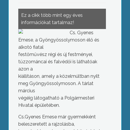
Ez a cikk több mint egy éves
információkat tartalmaz!
Cs. Gyenes
Emese, a Gyöngyössolymoson élő és
alkotó fiatal
festőművész régi és új festményei,
tűzzománcai és falvédői is láthatóak
azon a
kiállításon, amely a közelmúltban nyílt
meg Gyöngyössolymoson. A tárlat
március
végéig látogatható a Polgármesteri
Hivatal épületében.
Cs.Gyenes Emese már gyermekként
beleszeretett a rajzolásba,