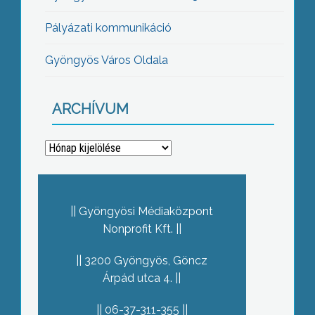
Pályázati kommunikáció
Gyöngyös Város Oldala
ARCHÍVUM
Archívum
Gyöngyösi Médiaközpont
Nonprofit Kft.
3200 Gyöngyös, Göncz
Árpád utca 4.
06-37-311-355