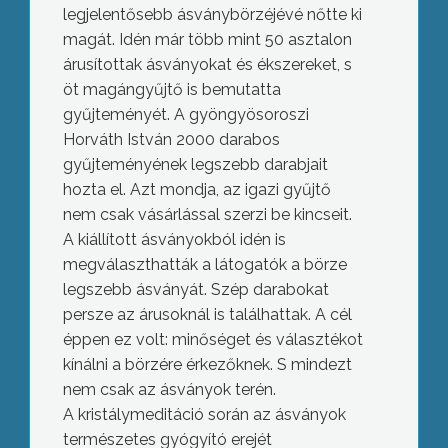
legjelentősebb ásványbörzéjévé nőtte ki
magát. Idén már több mint 50 asztalon
árusítottak ásványokat és ékszereket, s
öt magángyűjtő is bemutatta
gyűjteményét. A gyöngyösoroszi
Horváth István 2000 darabos
gyűjteményének legszebb darabjait
hozta el. Azt mondja, az igazi gyűjtő
nem csak vásárlással szerzi be kincseit.
A kiállított ásványokból idén is
megválaszthatták a látogatók a börze
legszebb ásványát. Szép darabokat
persze az árusoknál is találhattak. A cél
éppen ez volt: minőséget és választékot
kínálni a börzére érkezőknek. S mindezt
nem csak az ásványok terén.
A kristálymeditáció során az ásványok
természetes gyógyító erejét