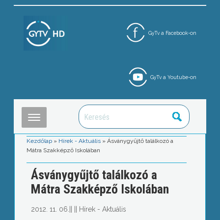
GyTv a Facebook-on
GyTv a Youtube-on
Kezdőlap
»
Hírek - Aktuális
»
Ásványgyűjtő találkozó a
Mátra Szakképző Iskolában
Ásványgyűjtő találkozó a
Mátra Szakképző Iskolában
2012. 11. 06.
||
||
Hírek - Aktuális