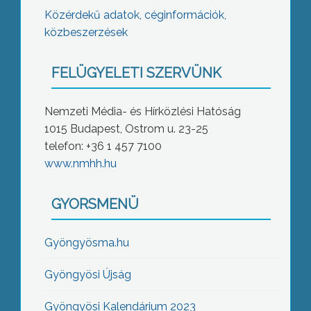
Közérdekű adatok, céginformációk,
közbeszerzések
FELÜGYELETI SZERVÜNK
Nemzeti Média- és Hírközlési Hatóság
1015 Budapest, Ostrom u. 23-25
telefon: +36 1 457 7100
www.nmhh.hu
GYORSMENÜ
Gyöngyösma.hu
Gyöngyösi Újság
Gyöngyösi Kalendárium 2023