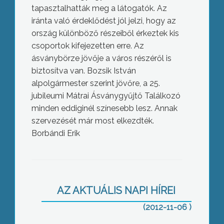
tapasztalhatták meg a látogatók. Az
iránta való érdeklődést jól jelzi, hogy az
ország különböző részeiből érkeztek kis
csoportok kifejezetten erre. Az
ásványbörze jövője a város részéről is
biztosítva van. Bozsik István
alpolgármester szerint jövőre, a 25.
jubileumi Mátrai Ásványgyűjtő Találkozó
minden eddiginél színesebb lesz. Annak
szervezését már most elkezdték.
Borbándi Erik
Visszaköltöztek a Fecske úti ovisok a
felújítás után
AZ AKTUÁLIS NAPI HÍREI
(2012-11-06 )