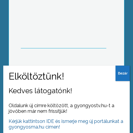
Zombik és boszorkányok közt
Gyöngyivel
Jutalmazták a jászárokszállási
ipartestület legaktívabb tagjainak
munkásságát
Kedves látogatónk!
Oldalunk új címre költözött, a gyongyostv.hu-t a
jövőben már nem frissítjük!
Kérjük kattintson IDE és ismerje meg új portálunkat a
Koszorúztak a Nádor huszárok
gyongyosma.hu címen!
emléktáblájánál