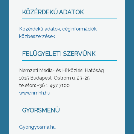
KÖZÉRDEKŰ ADATOK
Közérdekű adatok, céginformációk,
közbeszerzések
FELÜGYELETI SZERVÜNK
Nemzeti Média- és Hírközlési Hatóság
1015 Budapest, Ostrom u. 23-25
telefon: +36 1 457 7100
www.nmhh.hu
GYORSMENÜ
Gyöngyösma.hu