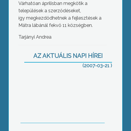
Várhatóan áprilisban megkötik a
települések a szerződéseket,
így megkezdődhetnek a fejlesztések a
Mátra lábánál fekvő 11 községben.
Tarjányi Andrea
Édes élet cukor nélkül
AZ AKTUÁLIS NAPI HÍREI
(2007-03-21 )
Békében nyugodhatnak