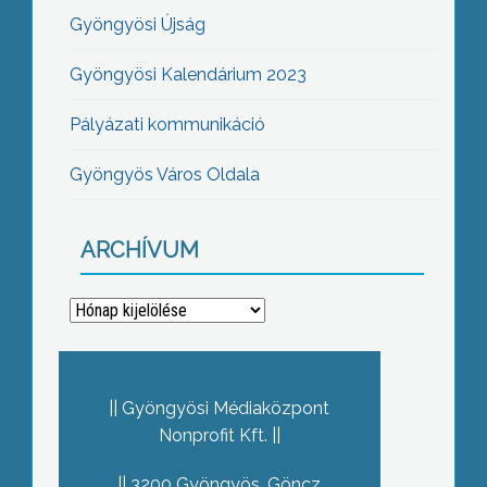
Gyöngyösi Újság
Gyöngyösi Kalendárium 2023
Pályázati kommunikáció
Gyöngyös Város Oldala
ARCHÍVUM
Archívum
Gyöngyösi Médiaközpont
Nonprofit Kft.
3200 Gyöngyös, Göncz