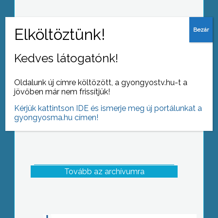
Ízelítő Farkasmályból
Kedves látogatónk!
Oldalunk új címre költözött, a gyongyostv.hu-t a
jövőben már nem frissítjük!
Kérjük kattintson IDE és ismerje meg új portálunkat a
gyongyosma.hu címen!
Tovább az archívumra