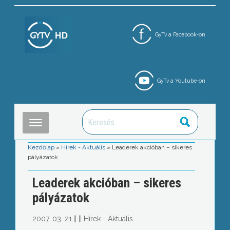
GyTv a Facebook-on
GyTv a Youtube-on
Kezdőlap
»
Hírek - Aktuális
»
Leaderek akcióban – sikeres
pályázatok
Leaderek akcióban – sikeres
pályázatok
2007. 03. 21.
||
||
Hírek - Aktuális