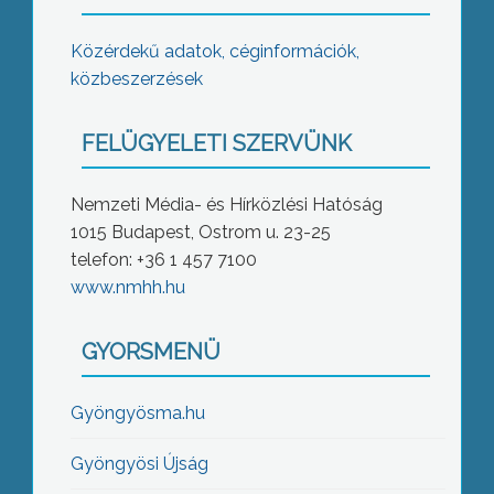
Közérdekű adatok, céginformációk,
közbeszerzések
FELÜGYELETI SZERVÜNK
Nemzeti Média- és Hírközlési Hatóság
1015 Budapest, Ostrom u. 23-25
telefon: +36 1 457 7100
www.nmhh.hu
GYORSMENÜ
Gyöngyösma.hu
Gyöngyösi Újság