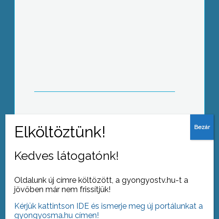
Eldugott zugokban húzzák meg
magukat
Játékok a gyerekeknek, tudás az
óvónőknek
Kedves látogatónk!
Oldalunk új címre költözött, a gyongyostv.hu-t a
jövőben már nem frissítjük!
Kérjük kattintson IDE és ismerje meg új portálunkat a
Szaloncukrot kaptak a véradók
gyongyosma.hu címen!