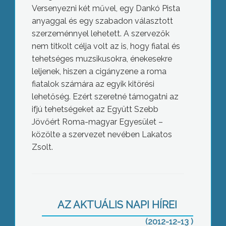
Versenyezni két művel, egy Dankó Pista
anyaggal és egy szabadon választott
szerzeménnyel lehetett. A szervezők
nem titkolt célja volt az is, hogy fiatal és
tehetséges muzsikusokra, énekesekre
leljenek, hiszen a cigányzene a roma
fiatalok számára az egyik kitörési
lehetőség. Ezért szeretné támogatni az
ifjú tehetségeket az Együtt Szebb
Jövőért Roma-magyar Egyesület –
közölte a szervezet nevében Lakatos
Zsolt.
Drágul a szemétszállítás és a
közlekedés Gyöngyösön
AZ AKTUÁLIS NAPI HÍREI
(2012-12-13 )