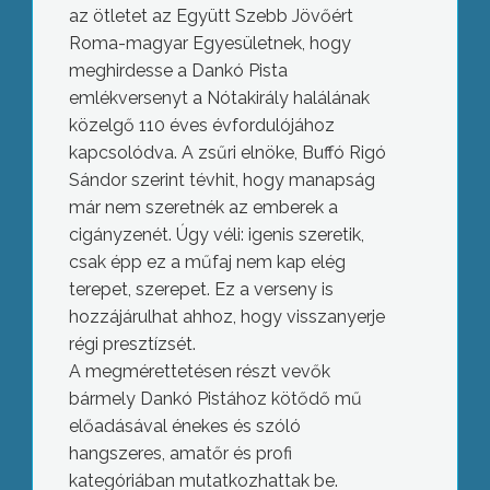
az ötletet az Együtt Szebb Jövőért
Roma-magyar Egyesületnek, hogy
meghirdesse a Dankó Pista
emlékversenyt a Nótakirály halálának
közelgő 110 éves évfordulójához
kapcsolódva. A zsűri elnöke, Buffó Rigó
Sándor szerint tévhit, hogy manapság
már nem szeretnék az emberek a
cigányzenét. Úgy véli: igenis szeretik,
csak épp ez a műfaj nem kap elég
terepet, szerepet. Ez a verseny is
hozzájárulhat ahhoz, hogy visszanyerje
régi presztízsét.
A megmérettetésen részt vevők
bármely Dankó Pistához kötődő mű
előadásával énekes és szóló
hangszeres, amatőr és profi
kategóriában mutatkozhattak be.