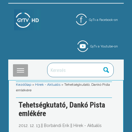
GyTv a Facebook-on
GyTv a Youtube-on
Kezdőlap
»
Hírek - Aktuális
»
Tehetségkutató, Dankó Pista
emlékére
Tehetségkutató, Dankó Pista
emlékére
2012. 12. 13.
||
Borbándi Erik
||
Hírek - Aktuális