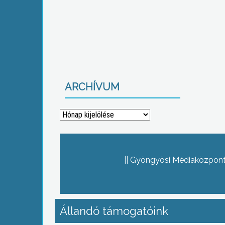
ARCHÍVUM
Archívum
Gyöngyösi Médiaközpont 
Állandó támogatóink