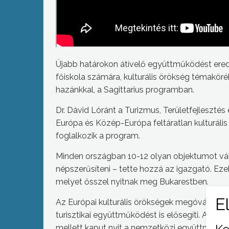
Újabb határokon átívelő együttműködést ered
főiskola számára, kulturális örökség témakö
hazánkkal, a Sagittarius programban.
Dr. Dávid Lóránt a Turizmus, Területfejlesztés 
Európa és Közép-Európa feltáratlan kulturális
foglalkozik a program.
Minden országban 10-12 olyan objektumot vál
népszerűsíteni – tette hozzá az igazgató. 
melyet ősszel nyitnak meg Bukarestben.
Az Európai kulturális örökségek megóvása és 
turisztikai együttműködést is elősegíti. A fő
mellett kaput nyit a nemzetközi együttműködés