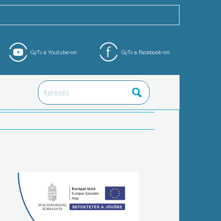
GyTv a Youtube-on
GyTv a Facebook-on