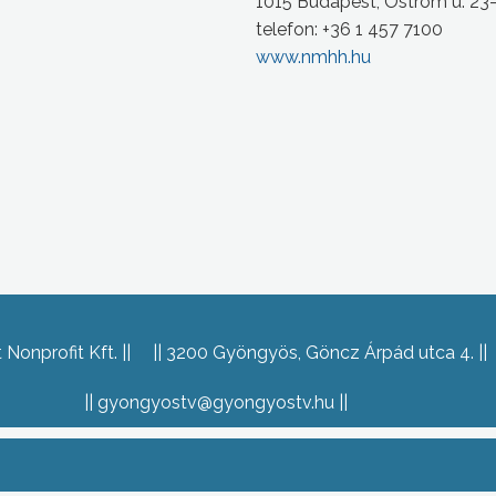
1015 Budapest, Ostrom u. 23
telefon: +36 1 457 7100
www.nmhh.hu
Nonprofit Kft.
3200 Gyöngyös, Göncz Árpád utca 4.
gyongyostv@gyongyostv.hu