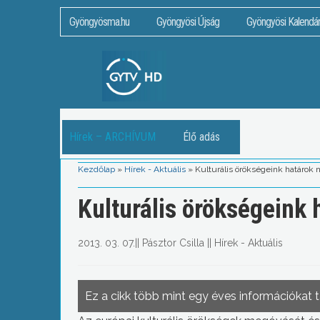
Gyöngyösma.hu
Gyöngyösi Újság
Gyöngyösi Kalendá
Hírek – ARCHÍVUM
Élő adás
Kezdőlap
»
Hírek - Aktuális
»
Kulturális örökségeink határok 
Kulturális örökségeink 
2013. 03. 07.
||
Pásztor Csilla
||
Hírek - Aktuális
Ez a cikk több mint egy éves információkat 