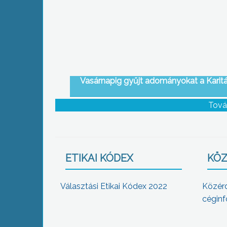
Vasárnapig gyűjt adományokat a Karit
Tová
ETIKAI KÓDEX
KÖZ
Választási Etikai Kódex 2022
Közér
céginf