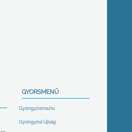
GYORSMENÜ
Gyöngyösma.hu
Gyöngyösi Újság