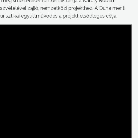
 megismertetését fontosnak tartja a Károly Róbert
részvételével zajló, nemzetközi projekthez. A Duna menti
urisztikai együttműködés a projekt elsődleges célja.