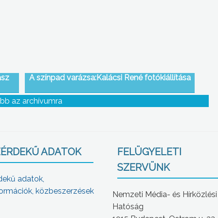
ász
A színpad varázsa:Kalácsi René fotókiállítása
bb az archívumra
ÉRDEKŰ ADATOK
FELÜGYELETI
SZERVÜNK
dekű adatok,
ormációk, közbeszerzések
Nemzeti Média- és Hírközlési
Hatóság