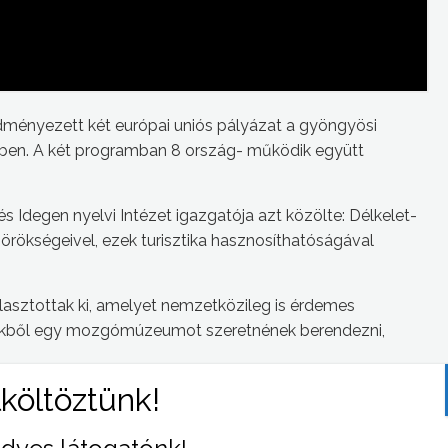
ményezett két európai uniós pályázat a gyöngyösi
rében. A két programban 8 ország- működik együtt
és Idegen nyelvi Intézet igazgatója azt közölte: Délkelet-
 örökségeivel, ezek turisztika hasznosíthatóságával
asztottak ki, amelyet nemzetközileg is érdemes
Ezekből egy mozgómúzeumot szeretnének berendezni,
publikálása fontos feladata az Európai Uniónak, ami a
iskola számára a ez a munka az oktatás megerősítése
ek felé is – véli a szakember. A pályázati forrásból