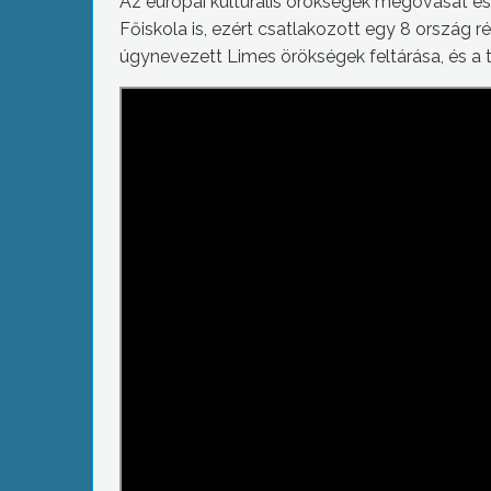
Az európai kulturális örökségek megóvását és
Főiskola is, ezért csatlakozott egy 8 ország 
úgynevezett Limes örökségek feltárása, és a t