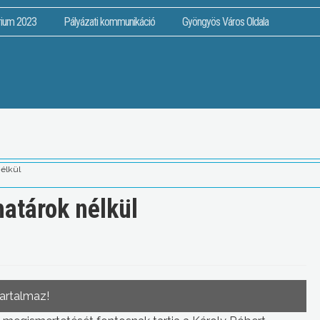
rium 2023
Pályázati kommunikáció
Gyöngyös Város Oldala
nélkül
határok nélkül
tartalmaz!