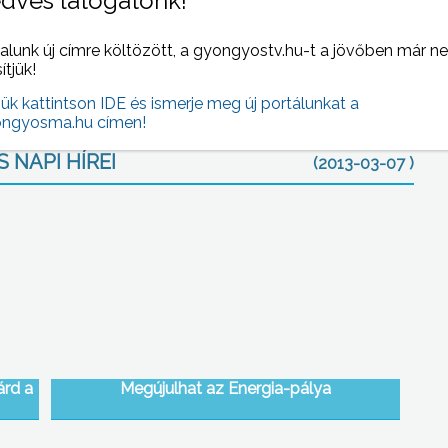
dves látogatónk!
a természeti- és kulturális örökség menedzsment szakirányú
k indítani, hazánkban elsőként a KRF-en.
alunk új címre költözött, a gyongyostv.hu-t a jövőben már n
sítjük!
jük kattintson IDE és ismerje meg új portálunkat a
ngyosma.hu címen!
 NAPI HÍREI
(2013-03-07 )
árd a
Megújulhat az Energia-pálya