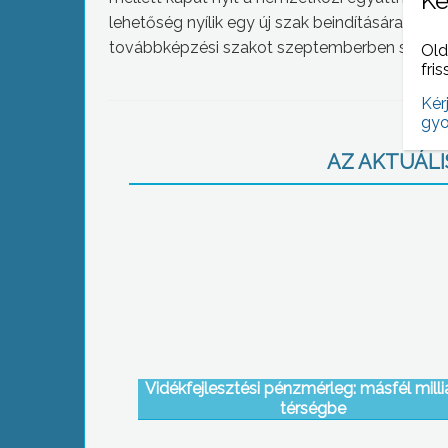
Ke
lehetőség nyílik egy új szak beindítására is, 
továbbképzési szakot szeptemberben szeretné
Old
fris
Kér
gyo
AZ AKTUÁLIS
Vidékfejlesztési pénzmérleg: másfél milli
térségbe