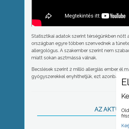
Statisztikai adatok szerint térségünkben nőtt
országban egyre többen szenvednek a tünetek
allergológus. A szakember szerint nem szabad f
miatt sokan asztmássá válnak.
Becslések szerint 2 millió allergiás ember él
gyógyszerekkel enyhíthetjük, ezt azonban a 
Ke
AZ AKTUÁLIS
Old
fris
Kér