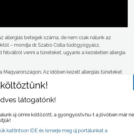
 az allergiás betegek száma, de nem csak nálunk az
től – mondja dr. Szabó Csilla tüdőgyógyász,
élvállról venni a tüneteket, ugyanis a kezeletlen allergia
 ma Magyarországon. Az időben kezelt allergiás tüneteket
tb nem támogatja.
dves látogatónk!
 NAPI HÍREI
(2013-03-12 )
alunk új címre költözött, a gyongyostv.hu-t a jövőben már n
sítjük!
jük kattintson IDE és ismerje meg új portálunkat a