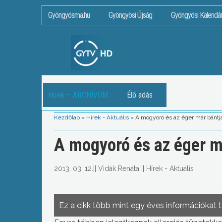
Gyöngyösma.hu
Gyöngyösi Újság
Gyöngyösi Kalendá
Hírek – ARCHÍVUM
Élő adás
Kezdőlap
»
Hírek - Aktuális
»
A mogyoró és az éger már bántja
A mogyoró és az éger má
2013. 03. 12.
||
Vidák Renáta
||
Hírek - Aktuális
Ez a cikk több mint egy éves információkat 