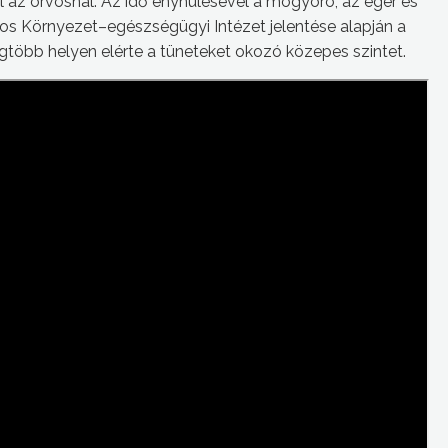
l az orvosnál. Az idő enyhülésével a mogyoró, az éger és
gos Környezet–egészségügyi Intézet jelentése alapján a
gtöbb helyen elérte a tüneteket okozó közepes szintet.