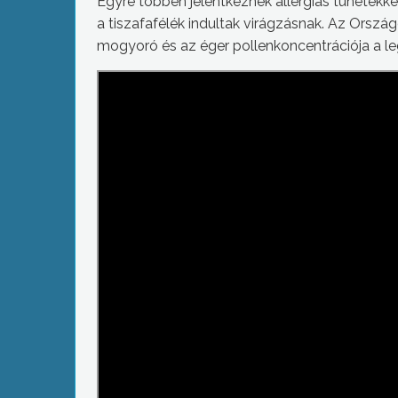
Egyre többen jelentkeznek allergiás tünetekke
a tiszafafélék indultak virágzásnak. Az Orszá
mogyoró és az éger pollenkoncentrációja a le