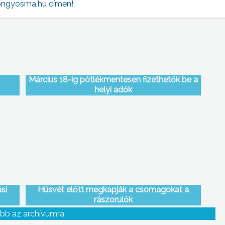
ngyosma.hu címen!
Március 18-ig pótlékmentesen fizethetők be a
helyi adók
si
Húsvét előtt megkapják a csomagokat a
rászorulók
bb az archívumra