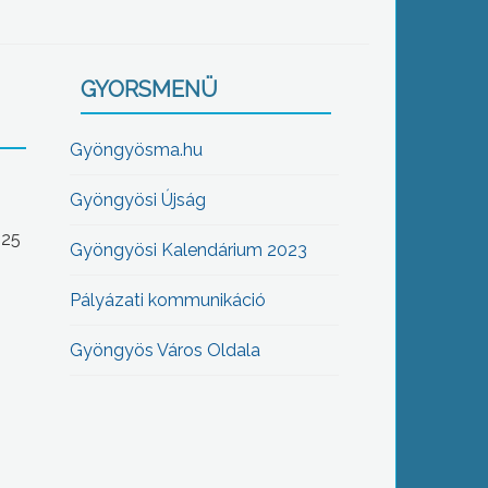
GYORSMENÜ
Gyöngyösma.hu
Gyöngyösi Újság
-25
Gyöngyösi Kalendárium 2023
Pályázati kommunikáció
Gyöngyös Város Oldala