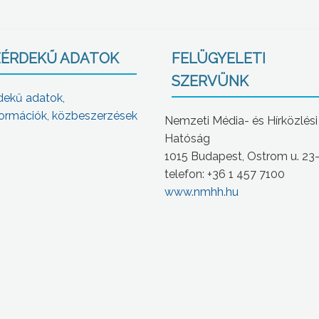
ÉRDEKŰ ADATOK
FELÜGYELETI
SZERVÜNK
dekű adatok,
ormációk, közbeszerzések
Nemzeti Média- és Hírközlési
Hatóság
1015 Budapest, Ostrom u. 23
telefon: +36 1 457 7100
www.nmhh.hu