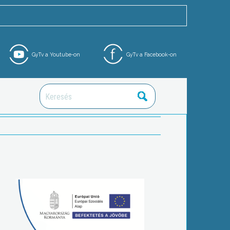
GyTv a Youtube-on
GyTv a Facebook-on