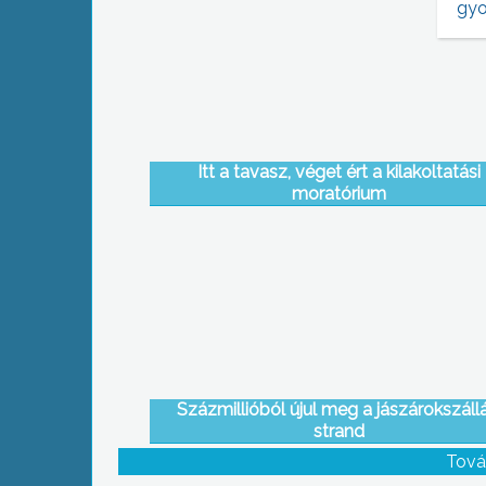
gyo
Itt a tavasz, véget ért a kilakoltatási
moratórium
Százmillióból újul meg a jászárokszállá
strand
Tová