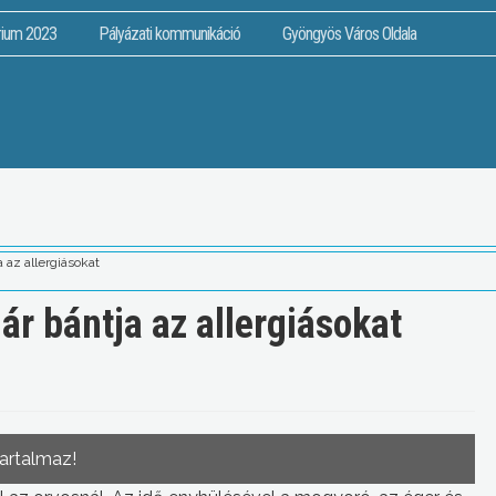
rium 2023
Pályázati kommunikáció
Gyöngyös Város Oldala
 az allergiásokat
r bántja az allergiásokat
tartalmaz!