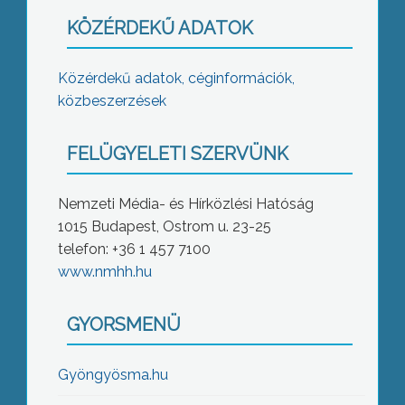
KÖZÉRDEKŰ ADATOK
Közérdekű adatok, céginformációk,
közbeszerzések
FELÜGYELETI SZERVÜNK
Nemzeti Média- és Hírközlési Hatóság
1015 Budapest, Ostrom u. 23-25
telefon: +36 1 457 7100
www.nmhh.hu
GYORSMENÜ
Gyöngyösma.hu