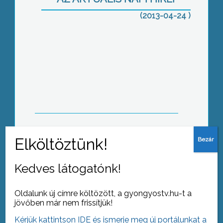
(2013-04-24 )
Rendkívüli segítség érkezhet a
földrengést elszenvedett Tenkre
A közösségi közlekedés fejlesztése a
Jászságban
Kedves látogatónk!
Oldalunk új címre költözött, a gyongyostv.hu-t a
jövőben már nem frissítjük!
Kérjük kattintson IDE és ismerje meg új portálunkat a