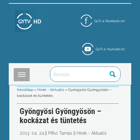
GyTv a Facebook-on
GyTv a Youtube-on
Kezdőlap
»
Hírek - Aktuális
»
Gyöngyösi Gyöngyösön –
kockázat és tüntetés
Gyöngyösi Gyöngyösön –
kockázat és tüntetés
2013. 04. 24.
||
Pifkó Tamás
||
Hírek - Aktuális