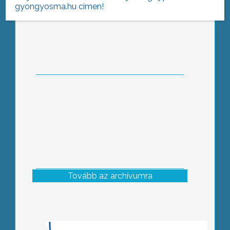
gyongyosma.hu címen!
Ültess fát, hogyha mást nem, lombot
ád
Tovább az archívumra