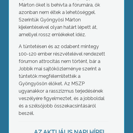
Márton őket is behívta a fórumára, ők
azonban nem éltek a lehetőséggel.
Szerintük Gyöngyösi Márton
kijelentéseivel olyan határt lépett át,
amellyel rossz emlékeket idéz.
A tüntetésen és az odabent mintegy
100-120 ember részvételével rendezett
fórumon attrocitás nem történt, bár a
Jobbik mai sajtóközleménye szerint a
tüntetők megfélemlítették a
Gyöngyösön élőket. Az MSZP
ugyanakkor a rasszizmus terjedésének
veszélyére figyelmeztet, és a jobboldal
és a szélsőjobb összekacsintásáról
Az autópályát is le kellett zárni a
beszél.
garázstűz miatt
AZ AKTUÁLIS NAPI HÍREI