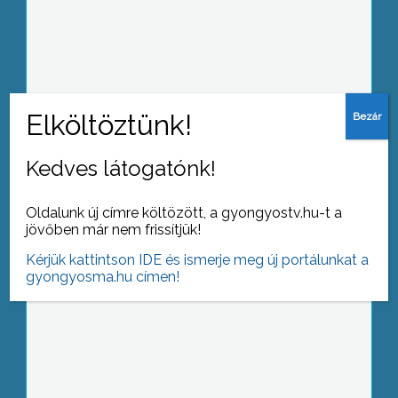
Kóser piacok felé nyitna a majorság
Kedves látogatónk!
Florence Nightingale az örök
példaképük
Oldalunk új címre költözött, a gyongyostv.hu-t a
jövőben már nem frissítjük!
Kérjük kattintson IDE és ismerje meg új portálunkat a
gyongyosma.hu címen!