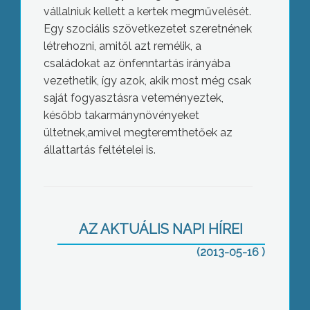
vállalniuk kellett a kertek megművelését.
Egy szociális szövetkezetet szeretnének
létrehozni, amitől azt remélik, a
családokat az önfenntartás irányába
vezethetik, így azok, akik most még csak
saját fogyasztásra veteményeztek,
később takarmánynövényeket
ültetnek,amivel megteremthetőek az
állattartás feltételei is.
Bajnai Gordon szerint a felsőoktatás
leépülése Gyöngyösön is érezhető
AZ AKTUÁLIS NAPI HÍREI
(2013-05-16 )