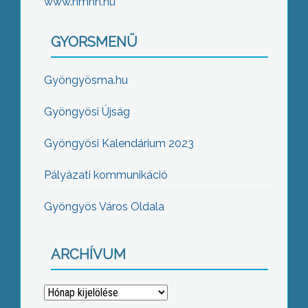
www.nmhh.hu
GYORSMENÜ
Gyöngyösma.hu
Gyöngyösi Újság
Gyöngyösi Kalendárium 2023
Pályázati kommunikáció
Gyöngyös Város Oldala
ARCHÍVUM
Archívum