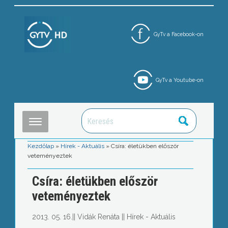
GyTv a Facebook-on
GyTv a Youtube-on
Kezdőlap
»
Hírek - Aktuális
»
Csíra: életükben először
veteményeztek
Csíra: életükben először
veteményeztek
2013. 05. 16.
||
Vidák Renáta
||
Hírek - Aktuális