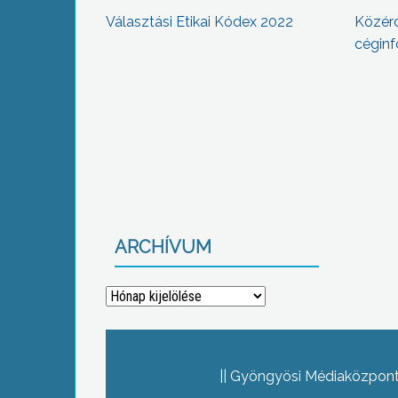
Választási Etikai Kódex 2022
Közér
céginf
ARCHÍVUM
Archívum
Gyöngyösi Médiaközpont 