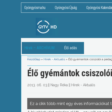
Gyöngyösma.hu
Gyöngyösi Újság
Gyöngyösi Kalendá
Hírek – ARCHÍVUM
Élő adás
Kezdőlap
»
Hírek - Aktuális
»
Élő gyémántok csiszolói a ped
Élő gyémántok csiszoló
2013. 06. 03.
||
Nagy Réka
||
Hírek - Aktuális
Ez a cikk több mint egy éves információkat 