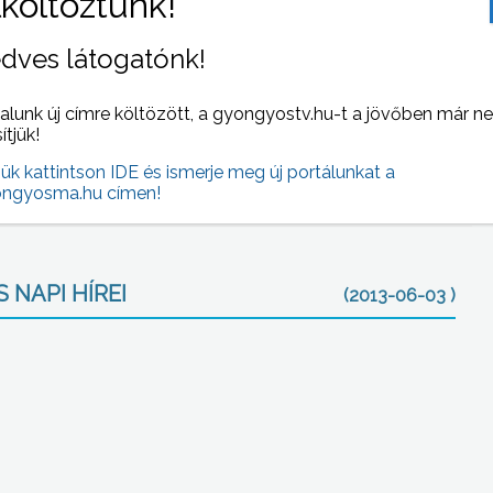
gozik pedagógusként. Azt mondja, tanítják, szeretik és
dves látogatónk!
pályamodell tervezett bevezetésével és a pedagógusok
alunk új címre költözött, a gyongyostv.hu-t a jövőben már n
sítjük!
 hivatás presztízse. Így a remények szerint több fiatal
jük kattintson IDE és ismerje meg új portálunkat a
ngyosma.hu címen!
 NAPI HÍREI
(2013-06-03 )