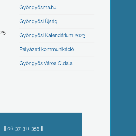
Gyöngyösma.hu
Gyöngyösi Újság
-25
Gyöngyösi Kalendárium 2023
Pályázati kommunikáció
Gyöngyös Város Oldala
06-37-311-355