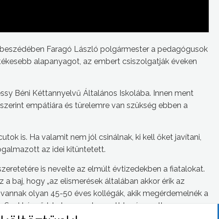
i beszédében Faragó László polgármester a pedagógusok
rtékesebb alapanyagot, az embert csiszolgatják éveken
essy Béni Kéttannyelvű Általános Iskolába. Innen ment
szerint empátiára és türelemre van szükség ebben a
ok is. Ha valamit nem jól csinálnak, ki kell őket javítani,
ogalmazott az idei kitüntetett.
szeretetére is nevelte az elmúlt évtizedekben a fiatalokat.
z a baj, hogy „az elismerések általában akkor érik az
 vannak olyan 45-50 éves kollégák, akik megérdemelnék a
a Szakképző Iskola nyugalmazott tanára, volt