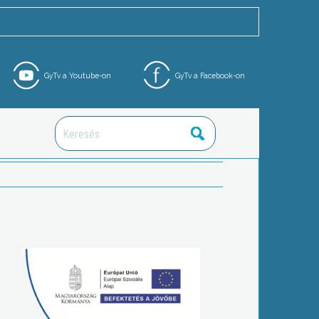
GyTv a Youtube-on
GyTv a Facebook-on