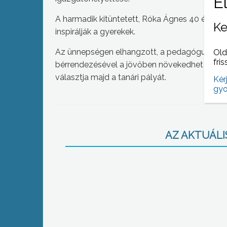
A harmadik kitüntetett, Róka Ágnes 40 éve dol
Ke
inspirálják a gyerekek.
Az ünnepségen elhangzott, a pedagógus élet
Old
fris
bérrendezésével a jövőben növekedhet a tanári
választja majd a tanári pályát.
Kér
gyo
AZ AKTUÁLIS