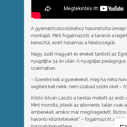
A gyémántcsiszolókéhoz hasonlította ünnep
munkáját. Mint fogalmazott: a tanárok a legé
keresztül, ezért hatalmas a felelősségük.
Nagy Judit magyart és éneket tanított az Egr
nyugdíjba 34 év után. A nyugdíjas pedagógus 
szakmában.
– Szeretni kell a gyerekeket, még ha néha huncut
segíteni kell nekik, nem szabad szidni őket – f
Kristó István László a tanítás mellett az erdő 
Mint mondta, jólesik az elismerés, talán csak a
embereket, amikor már megöregedett. Biztos
hasonló kitüntetéseket” – fogalmazott a Mátr
igazgatóhelyettese.