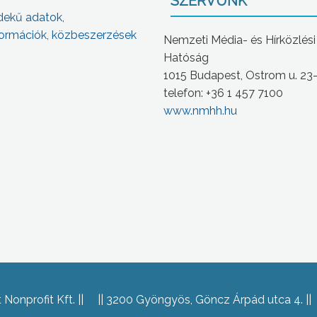
SZERVÜNK
dekű adatok,
ormációk, közbeszerzések
Nemzeti Média- és Hírközlési
Hatóság
1015 Budapest, Ostrom u. 23
telefon: +36 1 457 7100
www.nmhh.hu
Nonprofit Kft.
3200 Gyöngyös, Göncz Árpád utca 4.