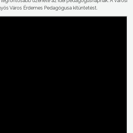
ik legfontosabb üzenete az idei pedagógusnapnak. A városi
yös Város Érdemes Pedagógusa kitüntetést.