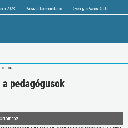
rium 2023
Pályázati kommunikáció
Gyöngyös Város Oldala
agógusok
i a pedagógusok
tartalmaz!