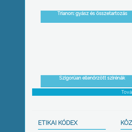
Trianon: gyász és összetartozás
Szigorúan ellenőrzött szirénák
Tová
ETIKAI KÓDEX
KÖZ