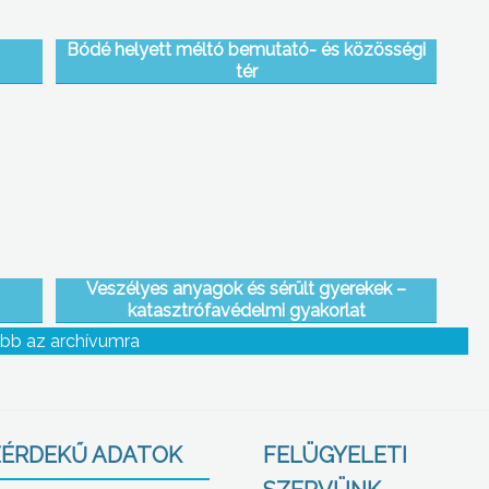
Bódé helyett méltó bemutató- és közösségi
tér
Veszélyes anyagok és sérült gyerekek –
katasztrófavédelmi gyakorlat
bb az archívumra
ÉRDEKŰ ADATOK
FELÜGYELETI