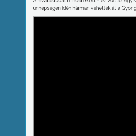
A hivatástudat minden előtt – ez volt az egy
ünnepségen idén hárman vehették át a Gyöng