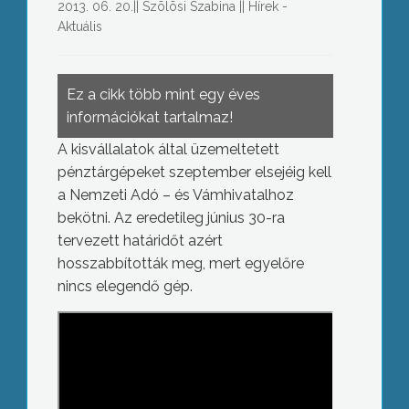
2013. 06. 20.
||
Szõlõsi Szabina
||
Hírek -
Aktuális
Ez a cikk több mint egy éves
információkat tartalmaz!
A kisvállalatok által üzemeltetett
pénztárgépeket szeptember elsejéig kell
a Nemzeti Adó – és Vámhivatalhoz
bekötni. Az eredetileg június 30-ra
tervezett határidőt azért
hosszabbították meg, mert egyelőre
nincs elegendő gép.