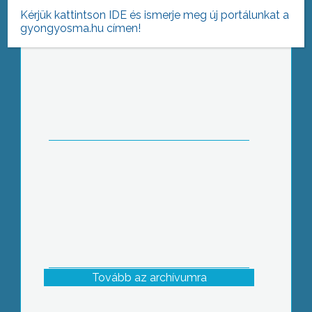
Kérjük kattintson IDE és ismerje meg új portálunkat a
gyongyosma.hu címen!
Kevés a gomba
Tovább az archívumra