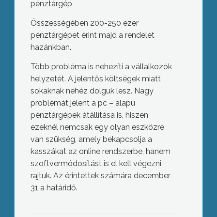
pénztárgép
Összességében 200-250 ezer
pénztárgépet érint majd a rendelet
hazánkban.
Több probléma is nehezíti a vállalkozók
helyzetét. A jelentős költségek miatt
sokaknak nehéz dolguk lesz. Nagy
problémát jelent a pc – alapú
pénztárgépek átállítása is, hiszen
ezeknél nemcsak egy olyan eszközre
van szükség, amely bekapcsolja a
kasszákat az online rendszerbe, hanem
szoftvermódosítást is el kell végezni
rajtuk. Az érintettek számára december
31 a határidő.
Hőségben utazni: klímával
elviselhetőbb