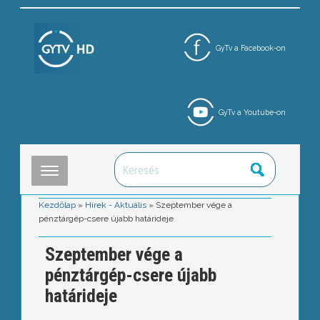
GyTv a Facebook-on
GyTv a Youtube-on
Kezdőlap
»
Hírek - Aktuális
»
Szeptember vége a
pénztárgép-csere újabb határideje
Szeptember vége a
pénztárgép-csere újabb
határideje