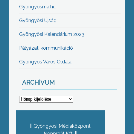
Gyöngyösma.hu
Gyöngyösi Újság
Gyöngyösi Kalendárium 2023
Pályázati kommunikáció
Gyöngyös Város Oldala
ARCHÍVUM
Archívum
Gyöngyösi Médiaközpont
Nonprofit Kft.