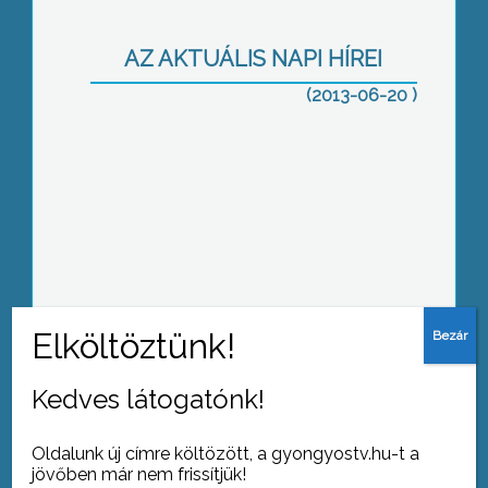
AZ AKTUÁLIS NAPI HÍREI
(2013-06-20 )
Az ellenzék az Áfát csökkentené
Félezer gázpalackot lopott a zaránki
Kedves látogatónk!
férfi
Oldalunk új címre költözött, a gyongyostv.hu-t a
jövőben már nem frissítjük!