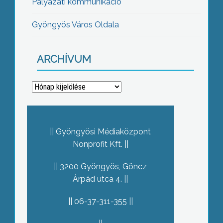
Pályázati kommunikáció
Gyöngyös Város Oldala
ARCHÍVUM
Archívum
Gyöngyösi Médiaközpont
Nonprofit Kft.
3200 Gyöngyös, Göncz
Árpád utca 4.
06-37-311-355