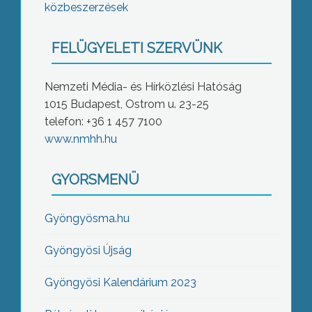
közbeszerzések
FELÜGYELETI SZERVÜNK
Nemzeti Média- és Hírközlési Hatóság
1015 Budapest, Ostrom u. 23-25
telefon: +36 1 457 7100
www.nmhh.hu
GYORSMENÜ
Gyöngyösma.hu
Gyöngyösi Újság
Gyöngyösi Kalendárium 2023