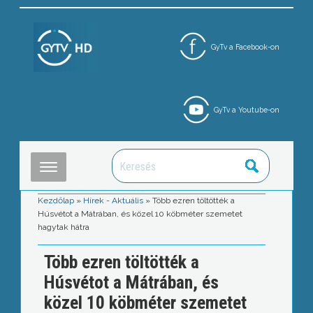
GyTv a Facebook-on
GyTv a Youtube-on
Kezdőlap
»
Hírek - Aktuális
»
Több ezren töltötték a
Húsvétot a Mátrában, és közel 10 köbméter szemetet
hagytak hátra
Több ezren töltötték a
Húsvétot a Mátrában, és
közel 10 köbméter szemetet