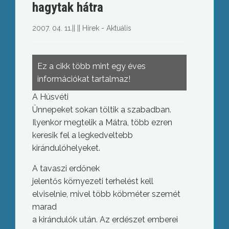
hagytak hátra
2007. 04. 11.
||
||
Hírek - Aktuális
Ez a cikk több mint egy éves
információkat tartalmaz!
A Húsvéti
Ünnepeket sokan töltik a szabadban.
Ilyenkor megtelik a Mátra, több ezren
keresik fel a legkedveltebb
kirándulóhelyeket.
A tavaszi erdőnek
jelentős környezeti terhelést kell
elviselnie, mivel több köbméter szemét
marad
a kirándulók után. Az erdészet emberei