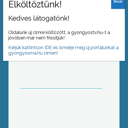
Kedves látogatónk!
Oldalunk új címre költözött, a gyongyostv.hu-t a
jövőben már nem frissítjük!
Nincsenek pozícióharcok – Fodor
Kérjük kattintson IDE és ismerje meg új portálunkat a
Gábor elnökválasztás után
gyongyosma.hu címen!
Mintegy másfél milliárd forintnyi
címzett támogatásból épül az új
parádi Idősek Otthona