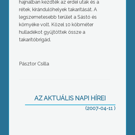
hajnalban kezdték az erdei utak és a
rétek, kirándulóhelyek takarítását. A
legszemetesebb terület a Sástó és
környéke volt. Közel 10 köbméter
hulladékot gyűjtöttek össze a
takarítóbrigád.
Pásztor Csilla
Országos esztétikai konferenciát
rendeztek Jászárokszálláson
AZ AKTUÁLIS NAPI HÍREI
(2007-04-11 )
Hogyan megyünk az Unióba? – Ágh
Attila volt a Baloldali Esték vendége