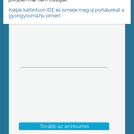
Kérjük kattintson IDE és ismerje meg új portálunkat a
gyongyosma.hu címen!
A felhők felett – Kiss Péter előtt
tiszteleg Gyöngyös
Tovább az archívumra