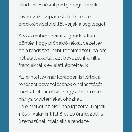
elindulni. E nélkül pedig megbüntetik.
fuvarozók az ipartestülettől és az
érdekképviseletektől várják a segítséget.
A szakember szerint átgondolatlan
döntés, hogy próbaidő nélkül vezették
be a rendszert, mint fogalmazott: három
hét alatt akarták azt bevezetni, amit a
franciáknál 3 év alatt építettek ki.
Az érintettek már korábban is kérték a
rendszer bevezetésének elhalasztását,
mert attól tartottak, hogy a tesztüzem
hiánya problémákat okozhat.
Félelmeiket az első nap igazolta. Hajnali
1 és 3, valamint fél 8 és 10 óra között is
üzemszünet miatt állt a rendszer.
Késnek a nemzeti trafikok