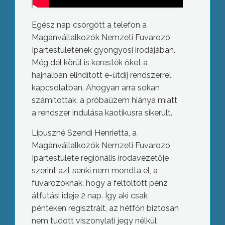
Egész nap csörgött a telefon a
Magánvállalkozók Nemzeti Fuvarozó
Ipartestületének gyöngyösi irodájában.
Még dél körül is keresték őket a
hajnalban elindított e-útdíj rendszerrel
kapcsolatban. Ahogyan arra sokan
számítottak, a próbaüzem hiánya miatt
a rendszer indulása kaotikusra sikerült.
Lipuszné Szendi Henrietta, a
Magánvállalkozók Nemzeti Fuvarozó
Ipartestülete regionális irodavezetője
szerint azt senki nem mondta el, a
fuvarozóknak, hogy a feltöltött pénz
átfutási ideje 2 nap. Így aki csak
pénteken regisztrált, az hétfőn biztosan
nem tudott viszonylati jegy nélkül