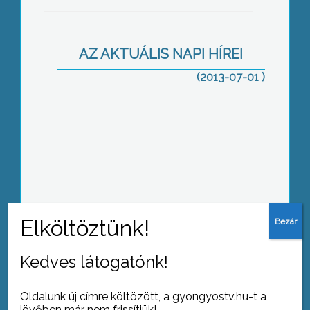
AZ AKTUÁLIS NAPI HÍREI
(2013-07-01 )
Életbe lépett az új büntető
törvénykönyv
Nyugdíj nincs, folytatódik a
Kedves látogatónk!
rezsicsökkentés
Oldalunk új címre költözött, a gyongyostv.hu-t a
jövőben már nem frissítjük!