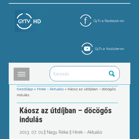
GyTv a Facebook-on
GyTv a Youtube-on
Kezdőlap
»
Hírek - Aktuális
»
Káosz az útdíjban – döcögős
indulás
Káosz az útdíjban – döcögős
indulás
2013. 07. 01.
||
Nagy Réka
||
Hírek - Aktuális