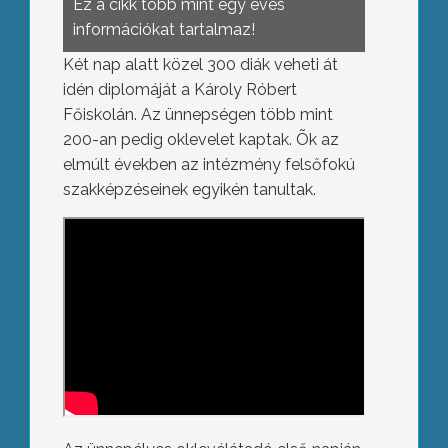
Ez a cikk több mint egy éves
információkat tartalmaz!
Két nap alatt közel 300 diák veheti át
idén diplomáját a Károly Róbert
Főiskolán. Az ünnepségen több mint
200-an pedig oklevelet kaptak. Õk az
elmúlt években az intézmény felsőfokú
szakképzéseinek egyikén tanultak.