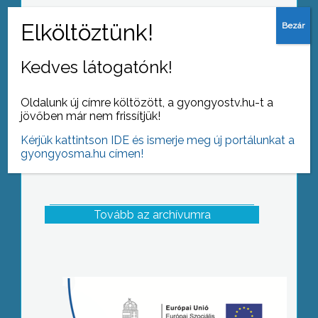
A strandon készült a szezonzáró
Nápolyi
Kedves látogatónk!
Oldalunk új címre költözött, a gyongyostv.hu-t a
jövőben már nem frissítjük!
Kérjük kattintson IDE és ismerje meg új portálunkat a
gyongyosma.hu címen!
Tovább az archívumra