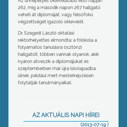
Az ünnepélyes oklevélátadó első napján
262, míg a második napon 267 hallgató
veheti át diplomáját, vagy felsőfokú
végzettségét igazoló oklevelét.
Dr. Szegedi László oktatási
rektorhelyettes elmondta: a főiskola a
folyamatos tanulásra ösztönzi
hallgatóit, többen vannak olyanok, akik
nyáron átveszik a diplomájukat és
szeptemberben már újra iskolapadba
ülnek, például mert mesterképzésen
folytatják tanulmányaikat.
Ahol van cigibolt, ott a nyitva tartás
miatt morgolódnak
AZ AKTUÁLIS NAPI HÍREI
(2013-07-19 )