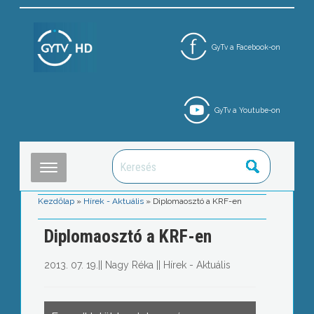
GyTv a Facebook-on
GyTv a Youtube-on
Kezdőlap
»
Hírek - Aktuális
»
Diplomaosztó a KRF-en
Diplomaosztó a KRF-en
2013. 07. 19.
||
Nagy Réka
||
Hírek - Aktuális