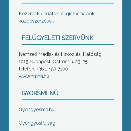
Közérdekű adatok, céginformációk,
közbeszerzések
FELÜGYELETI SZERVÜNK
Nemzeti Média- és Hírközlési Hatóság
1015 Budapest, Ostrom u. 23-25
telefon: +36 1 457 7100
www.nmhh.hu
GYORSMENÜ
Gyöngyösma.hu
Gyöngyösi Újság