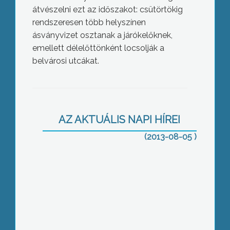
átvészelni ezt az időszakot: csütörtökig
rendszeresen több helyszínen
ásványvizet osztanak a járókelőknek,
emellett délelőttönként locsolják a
belvárosi utcákat.
Százötven új munkahelyet jelent a
Procter and Gamble beruházása
AZ AKTUÁLIS NAPI HÍREI
(2013-08-05 )
Nyomravezetői díj a tűz okának
kiderítéséért