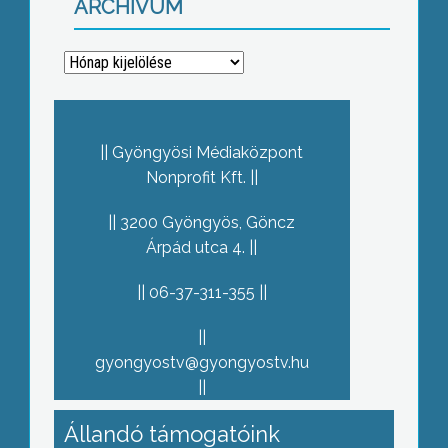
ARCHÍVUM
Archívum
Gyöngyösi Médiaközpont
Nonprofit Kft.
3200 Gyöngyös, Göncz
Árpád utca 4.
06-37-311-355
gyongyostv@gyongyostv.hu
Állandó támogatóink