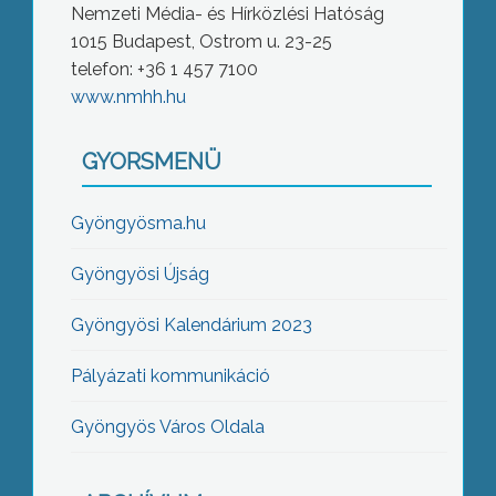
Nemzeti Média- és Hírközlési Hatóság
1015 Budapest, Ostrom u. 23-25
telefon: +36 1 457 7100
www.nmhh.hu
GYORSMENÜ
Gyöngyösma.hu
Gyöngyösi Újság
Gyöngyösi Kalendárium 2023
Pályázati kommunikáció
Gyöngyös Város Oldala