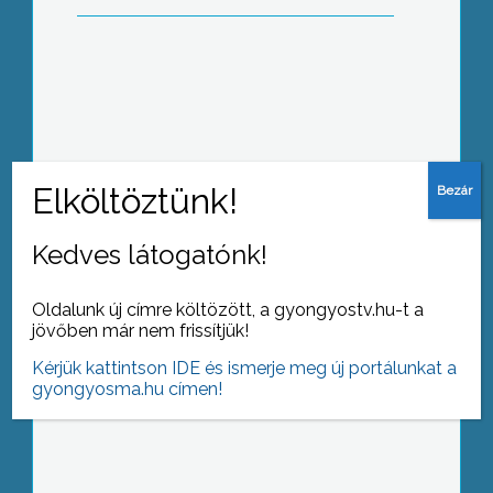
Elkezdődött a Gyöngy Fesztivál
Kedves látogatónk!
Ovikert: lezárult a szezon
Oldalunk új címre költözött, a gyongyostv.hu-t a
jövőben már nem frissítjük!
Kérjük kattintson IDE és ismerje meg új portálunkat a
gyongyosma.hu címen!