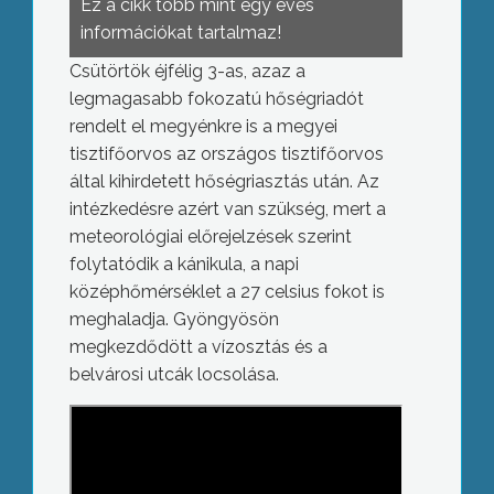
Ez a cikk több mint egy éves
információkat tartalmaz!
Csütörtök éjfélig 3-as, azaz a
legmagasabb fokozatú hőségriadót
rendelt el megyénkre is a megyei
tisztifőorvos az országos tisztifőorvos
által kihirdetett hőségriasztás után. Az
intézkedésre azért van szükség, mert a
meteorológiai előrejelzések szerint
folytatódik a kánikula, a napi
középhőmérséklet a 27 celsius fokot is
meghaladja. Gyöngyösön
megkezdődött a vízosztás és a
belvárosi utcák locsolása.