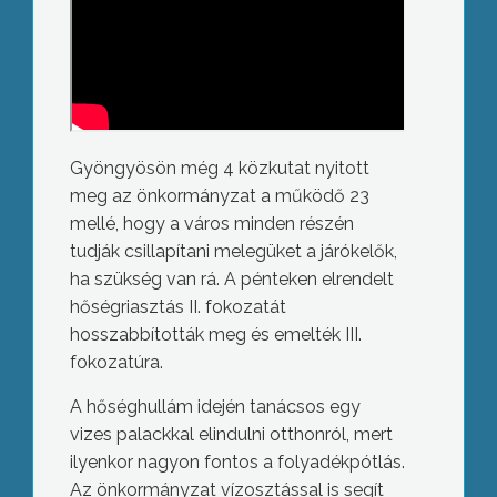
Gyöngyösön még 4 közkutat nyitott
meg az önkormányzat a működő 23
mellé, hogy a város minden részén
tudják csillapítani melegüket a járókelők,
ha szükség van rá. A pénteken elrendelt
hőségriasztás II. fokozatát
hosszabbították meg és emelték III.
fokozatúra.
A hőséghullám idején tanácsos egy
vizes palackkal elindulni otthonról, mert
ilyenkor nagyon fontos a folyadékpótlás.
Az önkormányzat vízosztással is segít