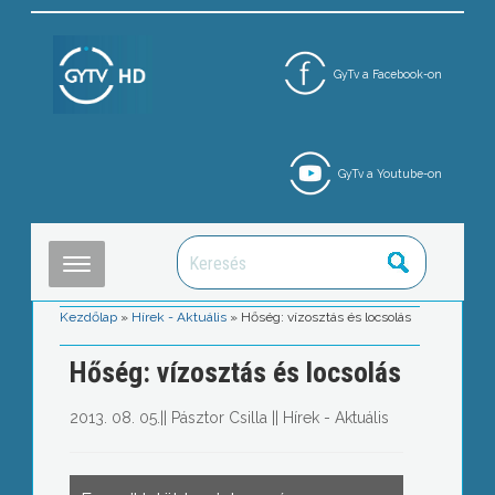
GyTv a Facebook-on
GyTv a Youtube-on
Kezdőlap
»
Hírek - Aktuális
»
Hőség: vízosztás és locsolás
Hőség: vízosztás és locsolás
2013. 08. 05.
||
Pásztor Csilla
||
Hírek - Aktuális