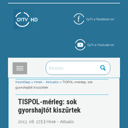
GyTv a Facebook-on
GyTv a Youtube-on
Kezdőlap
»
Hírek - Aktuális
»
TISPOL-mérleg: sok
gyorshajtót kiszűrtek
TISPOL-mérleg: sok
gyorshajtót kiszűrtek
2013. 08. 27.
||
||
Hírek - Aktuális