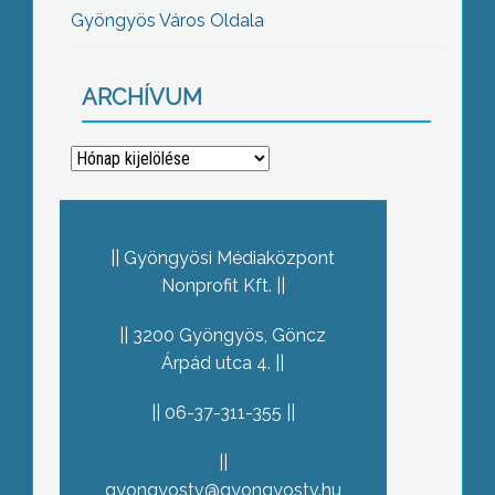
Gyöngyös Város Oldala
ARCHÍVUM
Archívum
Gyöngyösi Médiaközpont
Nonprofit Kft.
3200 Gyöngyös, Göncz
Árpád utca 4.
06-37-311-355
gyongyostv@gyongyostv.hu