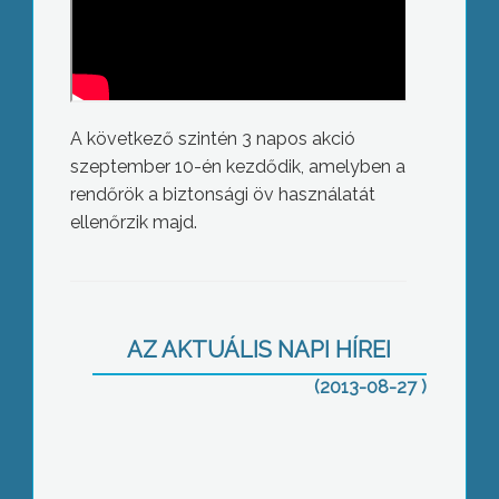
A következő szintén 3 napos akció
szeptember 10-én kezdődik, amelyben a
rendőrök a biztonsági öv használatát
ellenőrzik majd.
Tankönyvosztás csak tanévkezdés
után
AZ AKTUÁLIS NAPI HÍREI
(2013-08-27 )