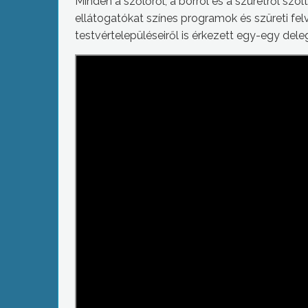
Minden a szőlőről, a borról és a szüretről sz
ellátogatókat színes programok és szüreti fel
testvértelepüléseiről is érkezett egy-egy dele