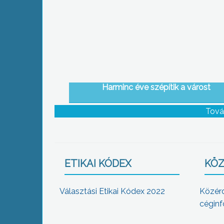
Harminc éve szépítik a várost
Tová
ETIKAI KÓDEX
KÖZ
Választási Etikai Kódex 2022
Közér
céginf