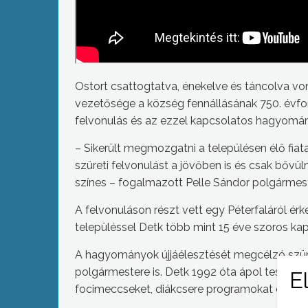
Ostort csattogtatva, énekelve és táncolva von
vezetősége a község fennállásának 750. évfor
felvonulás és az ezzel kapcsolatos hagyomán
– Sikerült megmozgatni a településen élő fia
szüreti felvonulást a jövőben is és csak bővül
színes – fogalmazott Pelle Sándor polgármest
A felvonuláson részt vett egy Péterfaláról érke
településsel Detk több mint 15 éve szoros kap
A hagyományok újjáélesztését megcélzó szüre
polgármestere is. Detk 1992 óta ápol testvérk
focimeccseket, diákcsere programokat és kóru