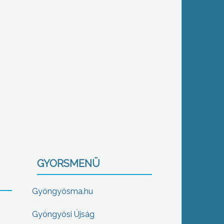
GYORSMENÜ
Gyöngyösma.hu
Gyöngyösi Újság