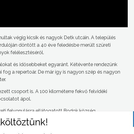
ultak végig kicsik és nagyok Detk utcáin. A település
dulóján döntött a 40 éve feledésbe merült szüreti
yok felélesztéséről.
talokat és idősebbeket egyaránt. Kétévente rendezünk
ni fog a repertoár. De már így is nagyon szép és nagyon
er.
zett csoport is. A 100 kilométerre fekvő felvidéki
csolatot ápol.
ti felvonulásra ellátogatott Bodok község
apcsolatot az erdélyi településsel. Barátságos
slátogatást is szerveztek már.