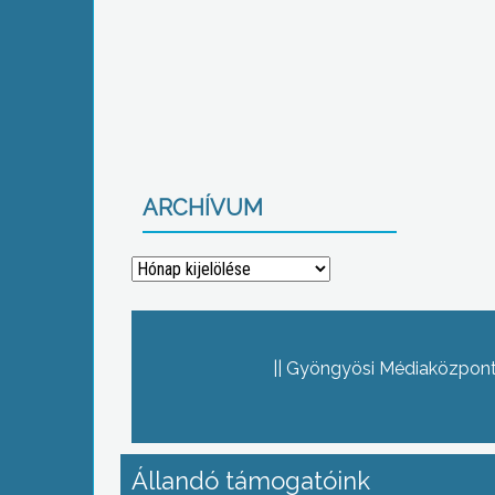
ARCHÍVUM
Archívum
Gyöngyösi Médiaközpont 
Állandó támogatóink