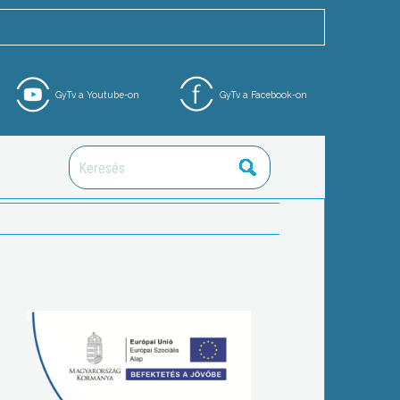
GyTv a Youtube-on
GyTv a Facebook-on