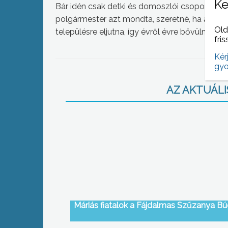
Ke
Bár idén csak detki és domoszlói csoportok, va
polgármester azt mondta, szeretné, ha a detk
Old
településre eljutna, így évről évre bővülne a 
fris
Kér
gyo
AZ AKTUÁLIS
Máriás fiatalok a Fájdalmas Szűzanya B