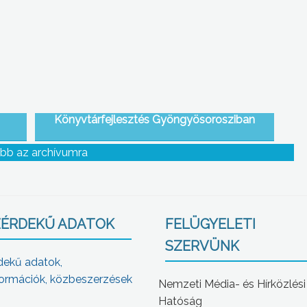
Könyvtárfejlesztés Gyöngyösorosziban
bb az archívumra
ÉRDEKŰ ADATOK
FELÜGYELETI
SZERVÜNK
dekű adatok,
ormációk, közbeszerzések
Nemzeti Média- és Hírközlési
Hatóság