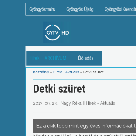
Gyöngyösma.hu
Gyöngyösi Újság
Gyöngyösi Kalendá
Hírek – ARCHÍVUM
Élő adás
Kezdőlap
»
Hírek - Aktuális
»
Detki szüret
Detki szüret
2013. 09. 23.
||
Nagy Réka
||
Hírek - Aktuális
Ez a cikk több mint egy éves információkat 