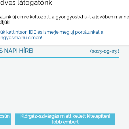
dves látogatónk!
lamint a gömörpéterfalai delegáció tagjai vonultak fel, a
i szüreti felvonulás híre a jövőben még több környező
alunk új címre költözött, a gyongyostv.hu-t a jövőben már n
résztvevők létszáma.
sítjük!
jük kattintson IDE és ismerje meg új portálunkat a
ngyosma.hu címen!
 NAPI HÍREI
(2013-09-23 )
úcsún
Klórgáz-szivárgás miatt kellett kitelepíteni
több embert