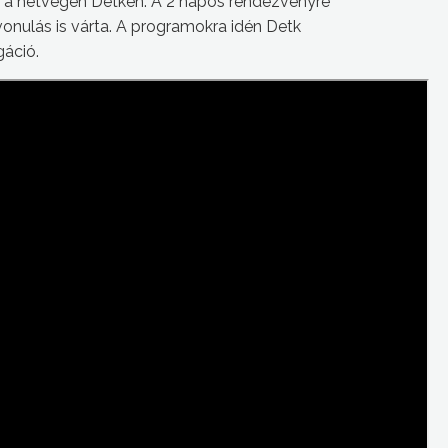
ólt a hétvégén Detken. A 2 napos rendezvényre
vonulás is várta. A programokra idén Detk
gáció.