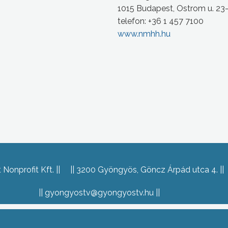
1015 Budapest, Ostrom u. 23
telefon: +36 1 457 7100
www.nmhh.hu
Nonprofit Kft.
3200 Gyöngyös, Göncz Árpád utca 4.
gyongyostv@gyongyostv.hu