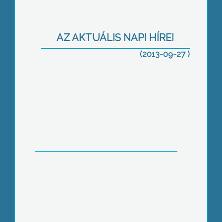
Fórum a rezsicsökkentésről
AZ AKTUÁLIS NAPI HÍREI
(2013-09-27 )
Kevés, vagy elég – vita az
útfelújításokról
A tragédiák megelőzhetők