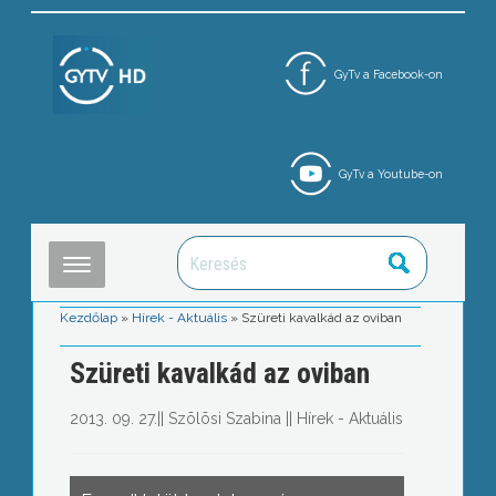
GyTv a Facebook-on
GyTv a Youtube-on
Kezdőlap
»
Hírek - Aktuális
»
Szüreti kavalkád az oviban
Szüreti kavalkád az oviban
2013. 09. 27.
||
Szõlõsi Szabina
||
Hírek - Aktuális