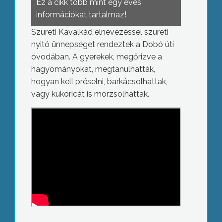
Ez a cikk több mint egy éves
információkat tartalmaz!
Szüreti Kavalkád elnevezéssel szüreti
nyitó ünnepséget rendeztek a Dobó úti
óvodában. A gyerekek, megőrizve a
hagyományokat, megtanulhatták,
hogyan kell préselni, barkácsolhattak,
vagy kukoricát is morzsolhattak.