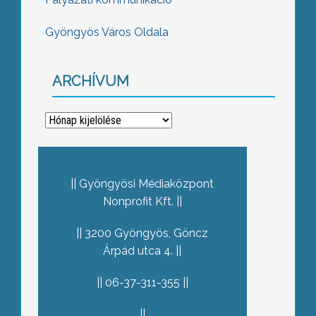
Gyöngyös Város Oldala
ARCHÍVUM
Archívum
Gyöngyösi Médiaközpont
Nonprofit Kft.
3200 Gyöngyös, Göncz
Árpád utca 4.
06-37-311-355