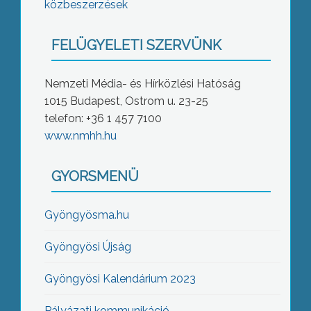
közbeszerzések
FELÜGYELETI SZERVÜNK
Nemzeti Média- és Hírközlési Hatóság
1015 Budapest, Ostrom u. 23-25
telefon: +36 1 457 7100
www.nmhh.hu
GYORSMENÜ
Gyöngyösma.hu
Gyöngyösi Újság
Gyöngyösi Kalendárium 2023
Pályázati kommunikáció