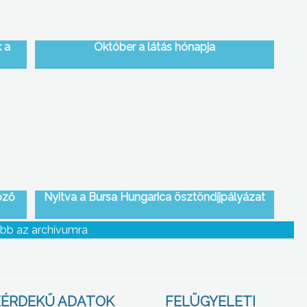
 a
Október a látás hónapja
pző
Nyitva a Bursa Hungarica ösztöndíjpályázat
bb az archívumra
ÉRDEKŰ ADATOK
FELÜGYELETI