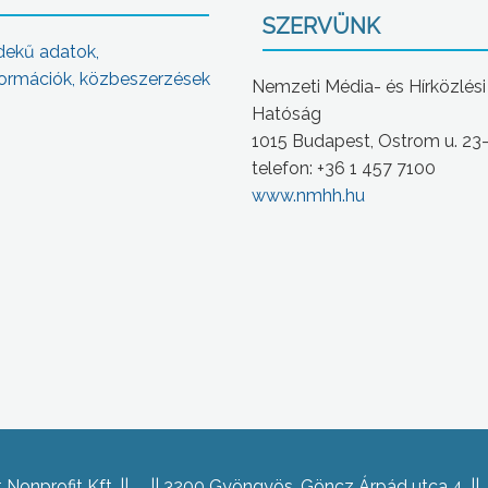
SZERVÜNK
dekű adatok,
ormációk, közbeszerzések
Nemzeti Média- és Hírközlési
Hatóság
1015 Budapest, Ostrom u. 23
telefon: +36 1 457 7100
www.nmhh.hu
Nonprofit Kft.
3200 Gyöngyös, Göncz Árpád utca 4.