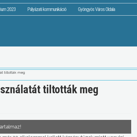
rium 2023
Pályázati kommunikáció
Gyöngyös Város Oldala
t tiltották meg
ználatát tiltották meg
tartalmaz!