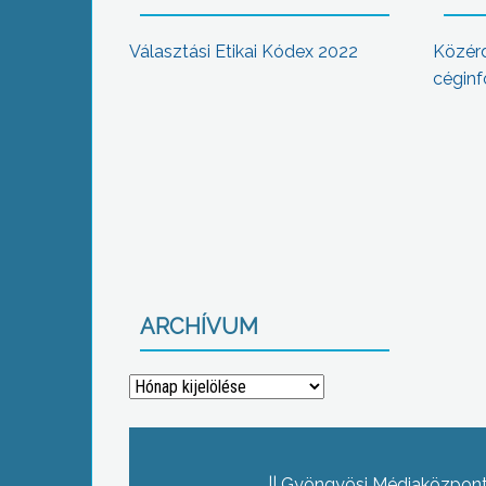
Választási Etikai Kódex 2022
Közér
céginf
ARCHÍVUM
Archívum
Gyöngyösi Médiaközpont 