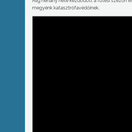
Alig néhány hete kezdődött a fűtési szezon é
megyénk katasztrófavédőinek.