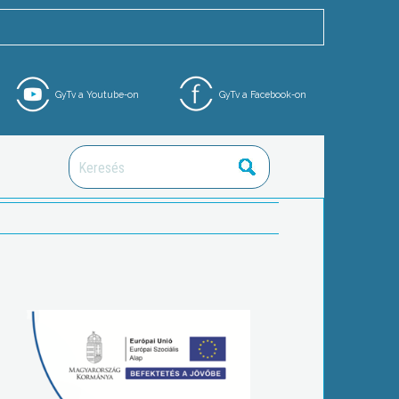
GyTv a Youtube-on
GyTv a Facebook-on