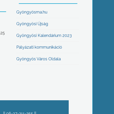
Gyöngyösma.hu
Gyöngyösi Újság
-25
Gyöngyösi Kalendárium 2023
Pályázati kommunikáció
Gyöngyös Város Oldala
06-37-311-355