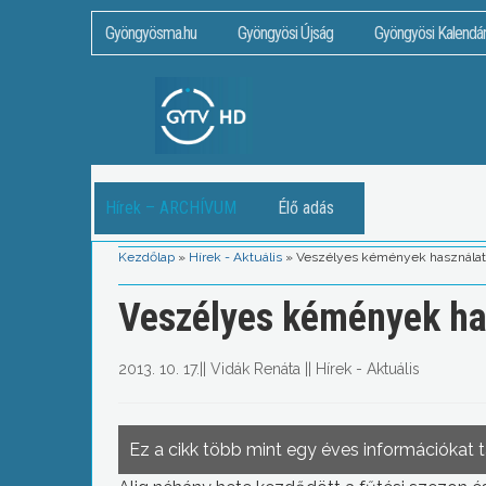
Gyöngyösma.hu
Gyöngyösi Újság
Gyöngyösi Kalendá
Hírek – ARCHÍVUM
Élő adás
Kezdőlap
»
Hírek - Aktuális
»
Veszélyes kémények használatá
Veszélyes kémények has
2013. 10. 17.
||
Vidák Renáta
||
Hírek - Aktuális
Ez a cikk több mint egy éves információkat 