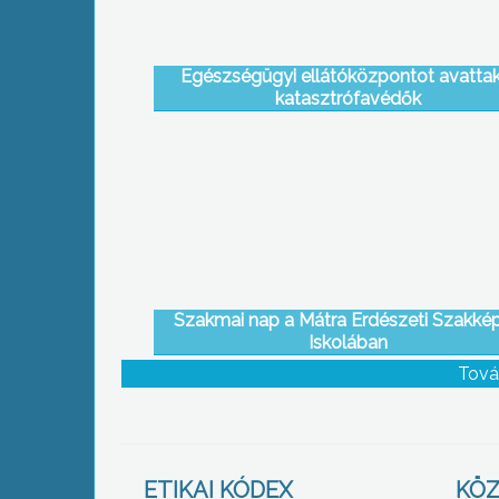
Egészségügyi ellátóközpontot avattak
katasztrófavédők
Szakmai nap a Mátra Erdészeti Szakké
Iskolában
Tová
ETIKAI KÓDEX
KÖZ