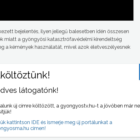
ett bejelentés, ilyen jellegű balesetben idén összesen
k miatt a gyöngyösi katasztrófavédelmi kirendeltség
meg a kémények használatát, mivel azok életveszélyesnek
dves látogatónk!
 NAPI HÍREI
(2013-10-17 )
alunk új címre költözött, a gyongyostv.hu-t a jövőben már n
sítjük!
jük kattintson IDE és ismerje meg új portálunkat a
ngyosma.hu címen!