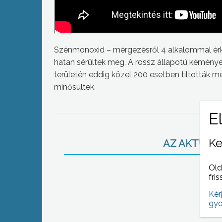
Szénmonoxid – mérgezésről 4 alkalommal érkez
hatan sérültek meg. A rossz állapotú kéménye
területén eddig közel 200 esetben tiltották 
minősültek.
Ke
AZ AKTUÁLIS
Old
fris
Kér
gyo