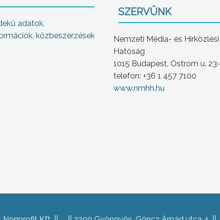
SZERVÜNK
dekű adatok,
ormációk, közbeszerzések
Nemzeti Média- és Hírközlési
Hatóság
1015 Budapest, Ostrom u. 23
telefon: +36 1 457 7100
www.nmhh.hu
Nonprofit Kft.
3200 Gyöngyös, Göncz Árpád utca 4.