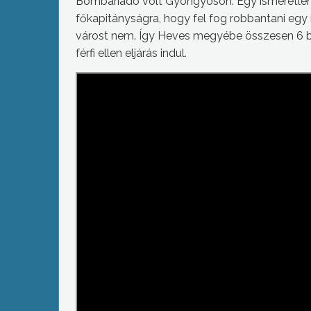
Bombariadó volt Gyöngyösön. Egy ismeretlen 
főkapitányságra, hogy fel fog robbantani egy 
várost nem. Így Heves megyébe összesen 6 ban
férfi ellen eljárás indul.