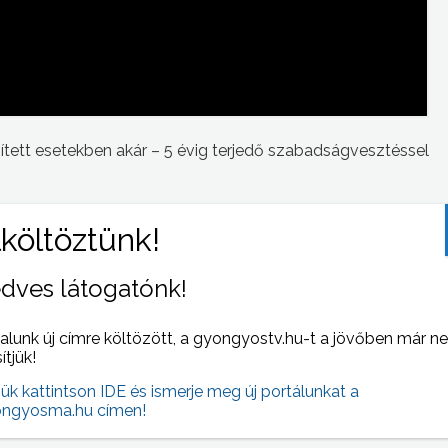
ített esetekben akár – 5 évig terjedő szabadságvesztéssel
dves látogatónk!
 NAPI HÍREI
(2013-10-22 )
alunk új címre költözött, a gyongyostv.hu-t a jövőben már n
sítjük!
jük kattintson IDE és ismerje meg új portálunkat a
ngyosma.hu címen!