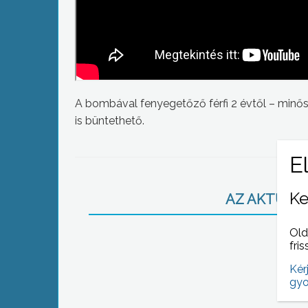
A bombával fenyegetőző férfi 2 évtől – minős
is büntethető.
Ke
AZ AKTUÁLIS
Old
fris
Kér
gyo