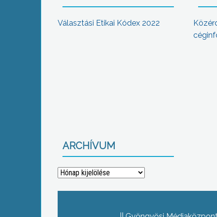
Választási Etikai Kódex 2022
Közér
céginf
ARCHÍVUM
Archívum
Gyöngyösi Médiaközpont 