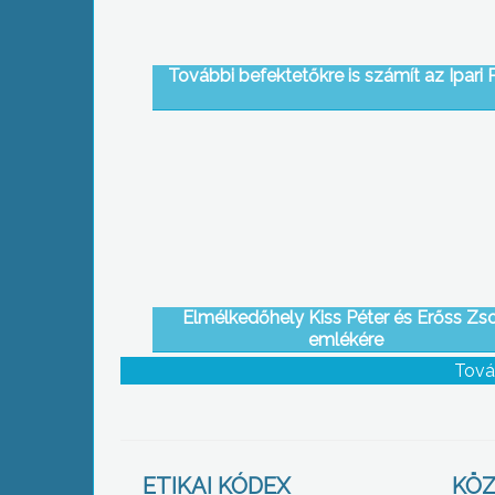
További befektetőkre is számít az Ipari 
Elmélkedőhely Kiss Péter és Erőss Zso
emlékére
Tová
ETIKAI KÓDEX
KÖZ