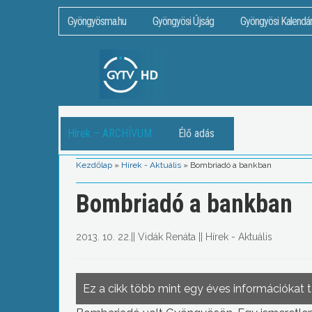
Gyöngyösma.hu
Gyöngyösi Újság
Gyöngyösi Kalendá
Hírek – ARCHÍVUM
Élő adás
Kezdőlap
»
Hírek - Aktuális
»
Bombriadó a bankban
Bombriadó a bankban
2013. 10. 22.
||
Vidák Renáta
||
Hírek - Aktuális
Ez a cikk több mint egy éves információkat 