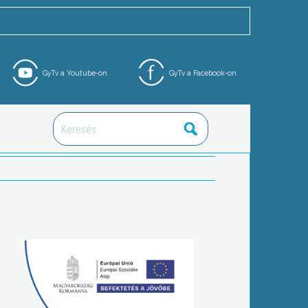
GyTv a Youtube-on
GyTv a Facebook-on