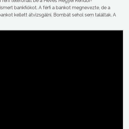
férfi telefonált be a Heves Megyei Rendőr-
ismert bankfiókot. A férfi a bankot megnevezte, de a
kot kellett átvizsgálni. Bombát sehol sem találtak. A