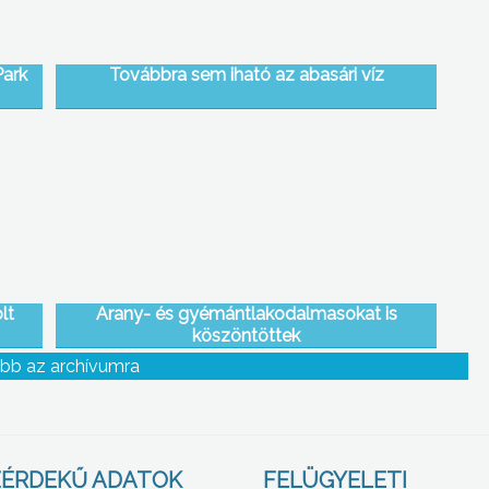
Park
Továbbra sem iható az abasári víz
lt
Arany- és gyémántlakodalmasokat is
köszöntöttek
bb az archívumra
ÉRDEKŰ ADATOK
FELÜGYELETI