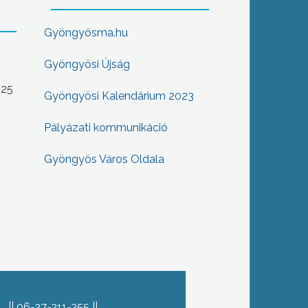
Gyöngyösma.hu
Gyöngyösi Újság
-25
Gyöngyösi Kalendárium 2023
Pályázati kommunikáció
Gyöngyös Város Oldala
06-37-311-355