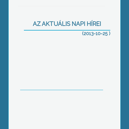
Dolgozz itthon! – hazacsábítanák a
fiatalokat
AZ AKTUÁLIS NAPI HÍREI
(2013-10-25 )
Családi napot a Tündérkert Óvodában.
Két hét múlva iható víz lesz Abasáron