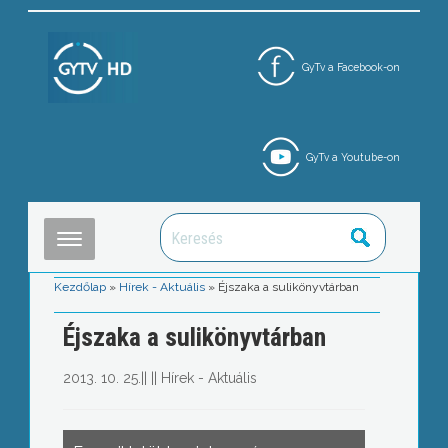
GyTv a Facebook-on
GyTv a Youtube-on
Kezdőlap
»
Hírek - Aktuális
»
Éjszaka a sulikönyvtárban
Éjszaka a sulikönyvtárban
2013. 10. 25.
||
||
Hírek - Aktuális