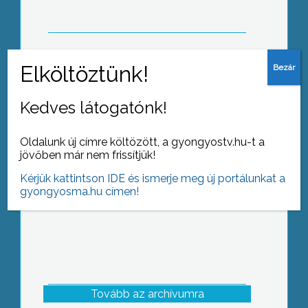
A Kárpát-medence Hangya-központja
Kedves látogatónk!
lehet Gyöngyös
Oldalunk új címre költözött, a gyongyostv.hu-t a
jövőben már nem frissítjük!
Kérjük kattintson IDE és ismerje meg új portálunkat a
gyongyosma.hu címen!
Tovább az archívumra