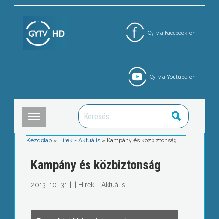
GyTv a Facebook-on
GyTv a Youtube-on
Kezdőlap
»
Hírek - Aktuális
»
Kampány és közbiztonság
Kampány és közbiztonság
2013. 10. 31.
||
||
Hírek - Aktuális