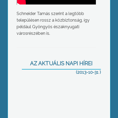
Schneider Tamás szerint a legtöbb
településen rossz a közbiztonság, így
például Gyöngyös északnyugati
városrészében is.
Leváltották a megyei tisztifőorvost
AZ AKTUÁLIS NAPI HÍREI
(2013-10-31 )
Prométheus-díjat kapott Giczey
András