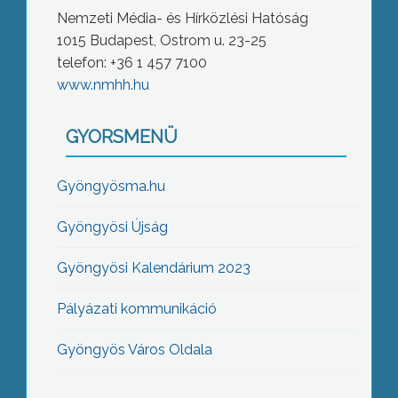
Nemzeti Média- és Hírközlési Hatóság
1015 Budapest, Ostrom u. 23-25
telefon: +36 1 457 7100
www.nmhh.hu
GYORSMENÜ
Gyöngyösma.hu
Gyöngyösi Újság
Gyöngyösi Kalendárium 2023
Pályázati kommunikáció
Gyöngyös Város Oldala