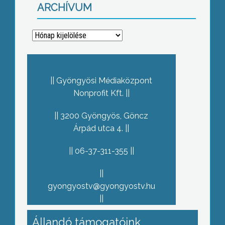
ARCHÍVUM
Archívum
Gyöngyösi Médiaközpont
Nonprofit Kft.
3200 Gyöngyös, Göncz
Árpád utca 4.
06-37-311-355
gyongyostv@gyongyostv.hu
Állandó támogatóink