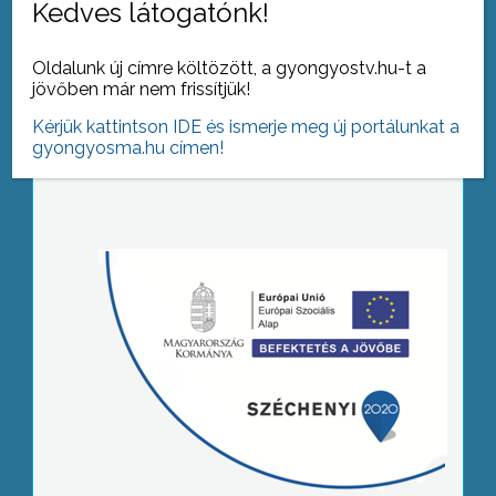
Kedves látogatónk!
Oldalunk új címre költözött, a gyongyostv.hu-t a
jövőben már nem frissítjük!
Kérjük kattintson IDE és ismerje meg új portálunkat a
gyongyosma.hu címen!
Tovább az archívumra