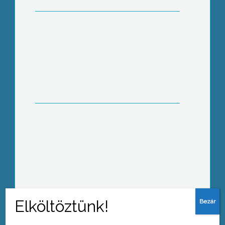
Halottainkra emlékezünk
Polgárőrök is vigyázták a temetői
rendet