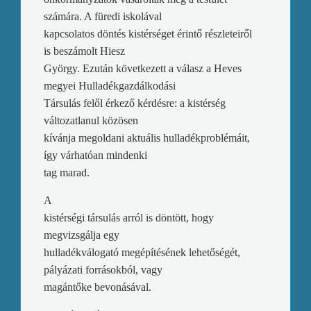
számára. A füredi iskolával
kapcsolatos döntés kistérséget érintő részleteiről
is beszámolt Hiesz
György. Ezután következett a válasz a Heves
megyei Hulladékgazdálkodási
Társulás felől érkező kérdésre: a kistérség
változatlanul közösen
kívánja megoldani aktuális hulladékproblémáit,
így várhatóan mindenki
tag marad.
A
kistérségi társulás arról is döntött, hogy
megvizsgálja egy
hulladékválogató megépítésének lehetőségét,
pályázati forrásokból, vagy
Maderspachok a Kárpátokból
magántőke bevonásával.