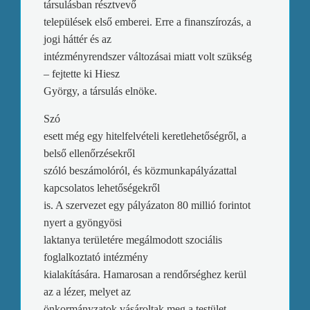
társulásban résztvevő
települések első emberei. Erre a finanszírozás, a
jogi háttér és az
intézményrendszer változásai miatt volt szükség
– fejtette ki Hiesz
György, a társulás elnöke.
Szó
esett még egy hitelfelvételi keretlehetőségről, a
belső ellenőrzésekről
szóló beszámolóról, és közmunkapályázattal
kapcsolatos lehetőségekről
is. A szervezet egy pályázaton 80 millió forintot
nyert a gyöngyösi
laktanya területére megálmodott szociális
foglalkoztató intézmény
kialakítására. Hamarosan a rendőrséghez kerül
az a lézer, melyet az
önkormányzatok vásároltak meg a testület