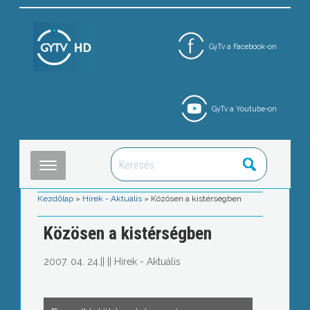
GyTv a Facebook-on
GyTv a Youtube-on
Kezdőlap
»
Hírek - Aktuális
»
Közösen a kistérségben
Közösen a kistérségben
2007. 04. 24.
||
||
Hírek - Aktuális