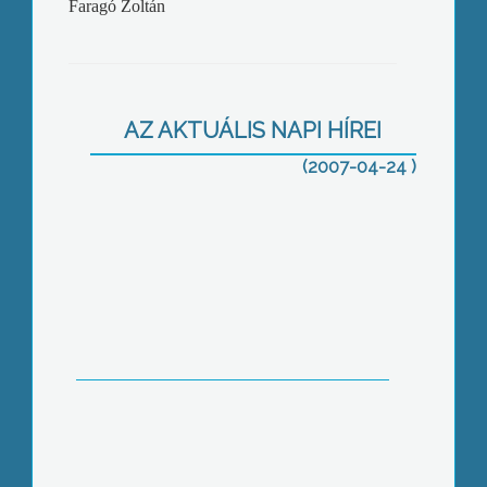
Faragó Zoltán
AZ AKTUÁLIS NAPI HÍREI
Várallyai Eszter, Bálint Attila és Csóka
(2007-04-24 )
Bence a város legszebben beszélő
kisiskolásai
Egyre erőteljesebben támad az
allergia