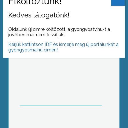
Kedves látogatónk!
Oldalunk új címre költözött, a gyongyostv.hu-t a
jövőben már nem frissítjük!
Kérjük kattintson IDE és ismerje meg új portálunkat a
Retro-kiállítás nyílt a művelődési
gyongyosma.hu címen!
központban a 60-as, 70-es és 80-as
évek tárgyi anyagából
Hivatalos formába öntötte a több
mint 4 éves együtt munkálkodást a
Mátrai Munkaadók Egyesülete és a
Gyöngyösi Önkormányzat