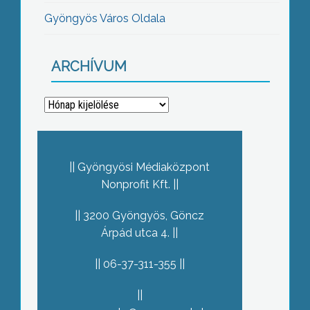
Gyöngyös Város Oldala
ARCHÍVUM
Archívum
Gyöngyösi Médiaközpont
Nonprofit Kft.
3200 Gyöngyös, Göncz
Árpád utca 4.
06-37-311-355