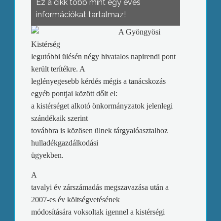
Ez a cikk több mint egy éves
információkat tartalmaz!
A Gyöngyösi
Kistérség
legutóbbi ülésén négy hivatalos napirendi pont
került terítékre. A
leglényegesebb kérdés mégis a tanácskozás
egyéb pontjai között dőlt el:
a kistérséget alkotó önkormányzatok jelenlegi
szándékaik szerint
továbbra is közösen ülnek tárgyalóasztalhoz
hulladékgazdálkodási
ügyekben.
A
tavalyi év zárszámadás megszavazása után a
2007-es év költségvetésének
módosítására voksoltak igennel a kistérségi