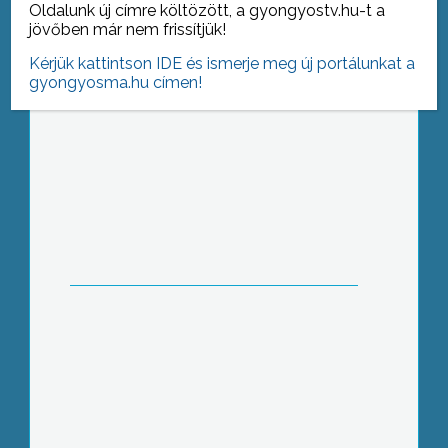
Oldalunk új címre költözött, a gyongyostv.hu-t a
jövőben már nem frissítjük!
Kérjük kattintson IDE és ismerje meg új portálunkat a
gyongyosma.hu címen!
Arany- és gyémántlakodalmasokat is
köszöntöttek