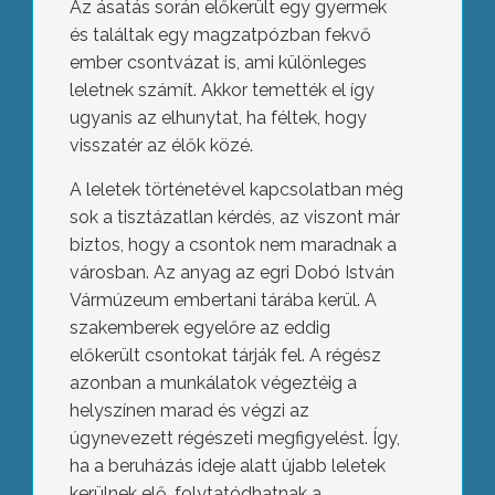
Az ásatás során előkerült egy gyermek
és találtak egy magzatpózban fekvő
ember csontvázat is, ami különleges
leletnek számít. Akkor temették el így
ugyanis az elhunytat, ha féltek, hogy
visszatér az élők közé.
A leletek történetével kapcsolatban még
sok a tisztázatlan kérdés, az viszont már
biztos, hogy a csontok nem maradnak a
városban. Az anyag az egri Dobó István
Vármúzeum embertani tárába kerül. A
szakemberek egyelőre az eddig
előkerült csontokat tárják fel. A régész
azonban a munkálatok végeztéig a
helyszínen marad és végzi az
úgynevezett régészeti megfigyelést. Így,
ha a beruházás ideje alatt újabb leletek
kerülnek elő, folytatódhatnak a