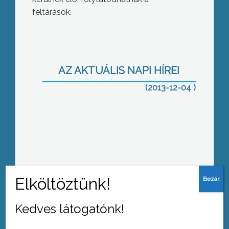
feltárások.
Színes adventi programkínálat
AZ AKTUÁLIS NAPI HÍREI
(2013-12-04 )
Segítsék a mozgáskorlátozott
sportolóknak
Kedves látogatónk!
Dankó Pista emlékverseny