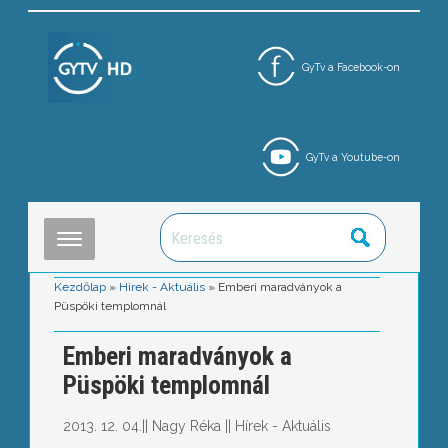
GyTv a Facebook-on
GyTv a Youtube-on
Kezdőlap
»
Hírek - Aktuális
»
Emberi maradványok a
Püspöki templomnál
Emberi maradványok a
Püspöki templomnál
2013. 12. 04.
||
Nagy Réka
||
Hírek - Aktuális