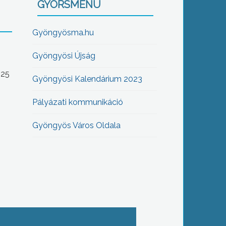
GYORSMENÜ
Gyöngyösma.hu
Gyöngyösi Újság
-25
Gyöngyösi Kalendárium 2023
Pályázati kommunikáció
Gyöngyös Város Oldala