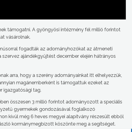
ek támogatni. A gyöngyösi intézmény fél millió forintot
at vásárolnak.
műsorral fogadták az adományhozókat az átmeneti
ta szervez ajándékgyűjtést december elején hátrányos
nak arra, hogy a szerény adományainkat itt elhelyezzük,
dannyian magánemberként is támogattuk ezeket az
 igazgatósági tag.
ében összesen 3 millió forintot adományozott a speciális
elyzetű gyermekek gondozásával foglalkozó
on kívül még 6 heves megyei alapítvány részesült ebből
szló kormánymegbízott köszönte meg a segítséget.