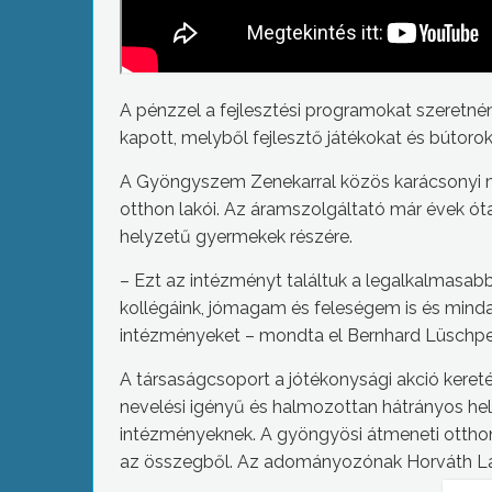
A pénzzel a fejlesztési programokat szeretnén
kapott, melyből fejlesztő játékokat és bútorok
A Gyöngyszem Zenekarral közös karácsonyi 
otthon lakói. Az áramszolgáltató már évek ó
helyzetű gyermekek részére.
– Ezt az intézményt találtuk a legalkalmasabb
kollégáink, jómagam és feleségem is és min
intézményeket – mondta el Bernhard Lüschper
A társaságcsoport a jótékonysági akció keret
nevelési igényű és halmozottan hátrányos h
intézményeknek. A gyöngyösi átmeneti otthon
az összegből. Az adományozónak Horváth Lá