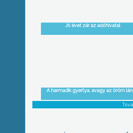
Jó évet zár az adóhivatal
A harmadik gyertya, avagy az öröm lán
Tová