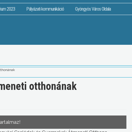
rium 2023
Pályázati kommunikáció
Gyöngyös Város Oldala
tthonának
meneti otthonának
tartalmaz!