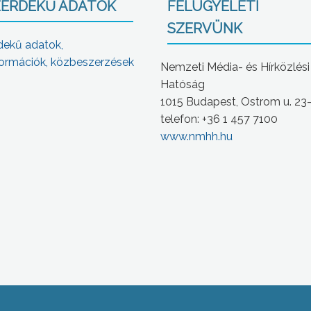
ÉRDEKŰ ADATOK
FELÜGYELETI
SZERVÜNK
dekű adatok,
ormációk, közbeszerzések
Nemzeti Média- és Hírközlési
Hatóság
1015 Budapest, Ostrom u. 23
telefon: +36 1 457 7100
www.nmhh.hu