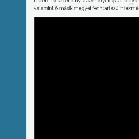
Hárommillió forintnyi adományt kapott a gy
valamint 6 másik megyei fenntartású intéz