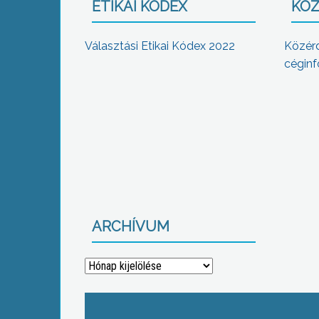
ETIKAI KÓDEX
KÖZ
Választási Etikai Kódex 2022
Közér
céginf
ARCHÍVUM
Archívum