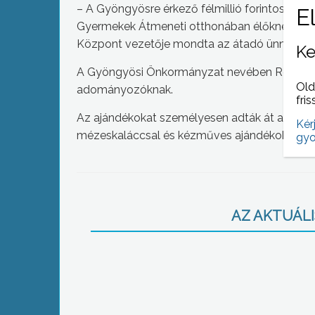
– A Gyöngyösre érkező félmillió forintos ado
Gyermekek Átmeneti otthonában élőknek – ezt
Központ vezetője mondta az átadó ünnepsé
Ke
A Gyöngyösi Önkormányzat nevében Réthy Bé
Old
adományozóknak.
fris
Az ajándékokat személyesen adták át az adom
Kér
mézeskaláccsal és kézműves ajándékokkal le
gyo
AZ AKTUÁLIS