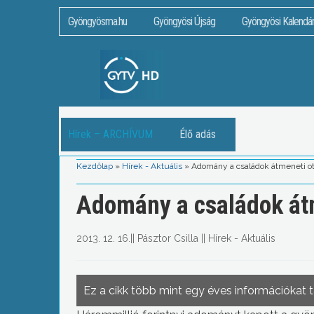
Gyöngyösma.hu
Gyöngyösi Újság
Gyöngyösi Kalendá
Hírek – ARCHÍVUM
Élő adás
Kezdőlap
»
Hírek - Aktuális
»
Adomány a családok átmeneti o
Adomány a családok át
2013. 12. 16.
||
Pásztor Csilla
||
Hírek - Aktuális
Ez a cikk több mint egy éves információkat 