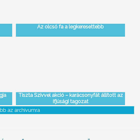
Az olcsó fa a legkeresettebb
gja
Tiszta Szívvel akció – karácsonyfát állított az
ifjúsági tagozat
bb az archívumra