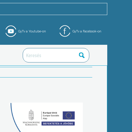
GyTv a Youtube-on
GyTv a Facebook-on