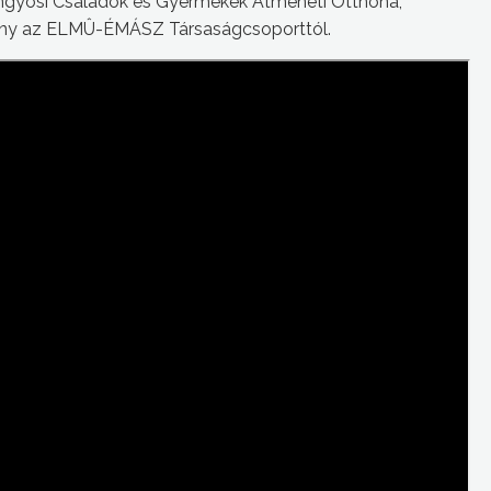
öngyösi Családok és Gyermekek Átmeneti Otthona,
mény az ELMÛ-ÉMÁSZ Társaságcsoporttól.