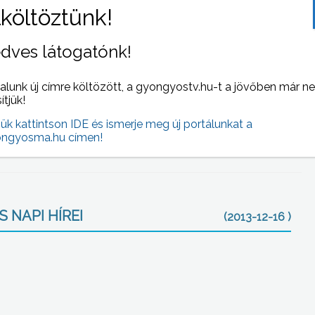
mány eszmei értéke felbecsülhetetlen a Családok és
 már Maka Piroska, a Kistérségi Humán Szolgáltató
gen.
dves látogatónk!
la szakmai alpolgármester mondott köszönetet az
alunk új címre költözött, a gyongyostv.hu-t a jövőben már n
sítjük!
ányozók a gyerekeknek, akik saját készítésű
jük kattintson IDE és ismerje meg új portálunkat a
pték meg az ünnepségre érkezőket.
ngyosma.hu címen!
 NAPI HÍREI
(2013-12-16 )